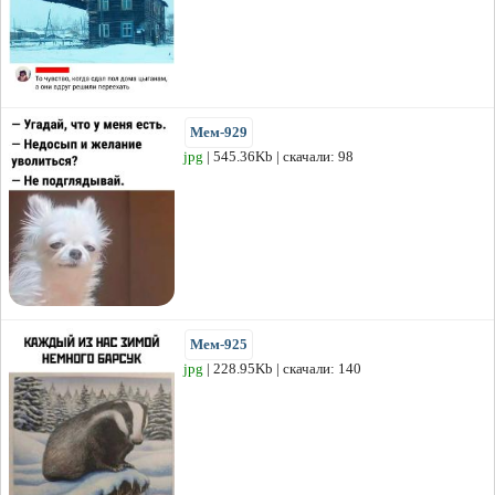
Мем-929
jpg
| 545.36Kb | скачали: 98
Мем-925
jpg
| 228.95Kb | скачали: 140