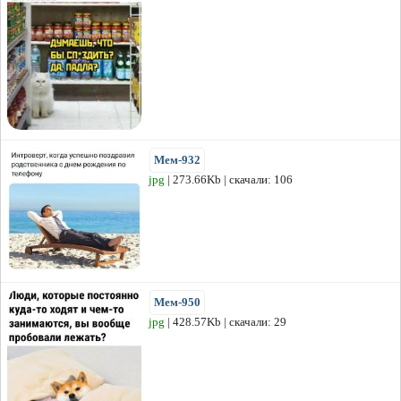
Мем-932
jpg
| 273.66Kb | скачали: 106
Мем-950
jpg
| 428.57Kb | скачали: 29