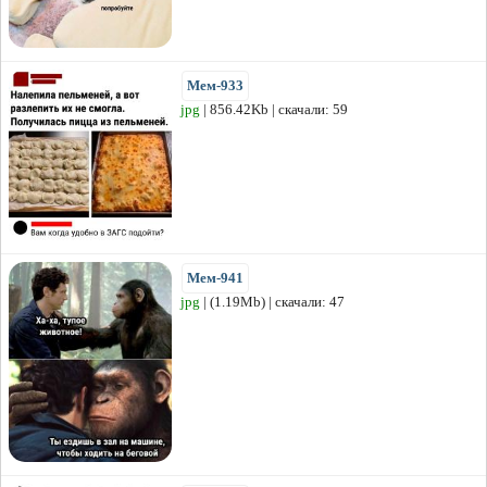
Мем-933
jpg
| 856.42Kb | скачали: 59
Мем-941
jpg
| (1.19Mb) | скачали: 47