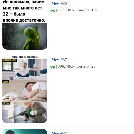
Мем-935
jpg
| 777.73Kb | скачали: 101
Мем-937
jpg
| 886.74Kb | скачали: 25
Мем-947