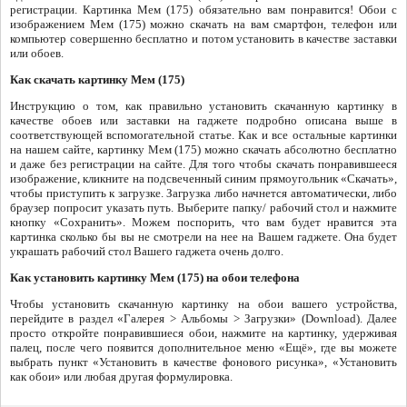
регистрации. Картинка Мем (175) обязательно вам понравится! Обои с
изображением Мем (175) можно скачать на вам смартфон, телефон или
компьютер совершенно бесплатно и потом установить в качестве заставки
или обоев.
Как скачать картинку Мем (175)
Инструкцию о том, как правильно установить скачанную картинку в
качестве обоев или заставки на гаджете подробно описана выше в
соответствующей вспомогательной статье. Как и все остальные картинки
на нашем сайте, картинку Мем (175) можно скачать абсолютно бесплатно
и даже без регистрации на сайте. Для того чтобы скачать понравившееся
изображение, кликните на подсвеченный синим прямоугольник «Скачать»,
чтобы приступить к загрузке. Загрузка либо начнется автоматически, либо
браузер попросит указать путь. Выберите папку/ рабочий стол и нажмите
кнопку «Сохранить». Можем поспорить, что вам будет нравится эта
картинка сколько бы вы не смотрели на нее на Вашем гаджете. Она будет
украшать рабочий стол Вашего гаджета очень долго.
Как установить картинку Мем (175) на обои телефона
Чтобы установить скачанную картинку на обои вашего устройства,
перейдите в раздел «Галерея > Альбомы > Загрузки» (Download). Далее
просто откройте понравившиеся обои, нажмите на картинку, удерживая
палец, после чего появится дополнительное меню «Ещё», где вы можете
выбрать пункт «Установить в качестве фонового рисунка», «Установить
как обои» или любая другая формулировка.