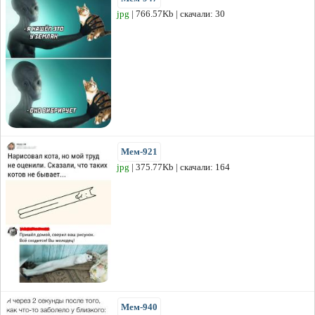
jpg
| 766.57Kb | скачали: 30
Мем-921
jpg
| 375.77Kb | скачали: 164
Мем-940