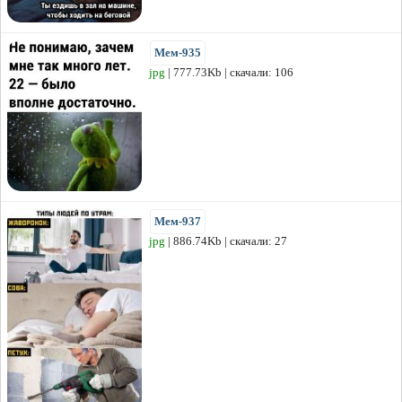
Мем-935
jpg
| 777.73Kb | скачали: 106
Мем-937
jpg
| 886.74Kb | скачали: 27