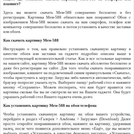
планшет?
Здесь вы можете скачать Мем-588 совершенно бесплатно и без
регистрации. Картинка Мем-588 обязательно вам понравится! Обои с
изображением Мем-588 можно скачать на вам смартфон, телефон или
компьютер совершенно бесплатно и потом установить в качестве заставки
или обоев.
Как скачать картинку Мем-588
Инструкцию о том, как правильно установить скачанную картинку в
качестве обоев или заставки на гаджете подробно описана выше в
соответствующей вспомогательной статье. Как и все остальные картинки
на нашем сайте, картинку Мем-588 можно скачать абсолютно бесплатно и
даже без регистрации на сайте. Для того чтобы скачать понравившееся
изображение, кликните на подсвеченный синим прямоугольник «Скачать»,
чтобы приступить к загрузке. Загрузка либо начнется автоматически, либо
браузер попросит указать путь. Выберите папку/ рабочий стол и нажмите
кнопку «Сохранить». Можем поспорить, что вам будет нравится эта
картинка сколько бы вы не смотрели на нее на Вашем гаджете. Она будет
украшать рабочий стол Вашего гаджета очень долго.
Как установить картинку Мем-588 на обои телефона
Чтобы установить скачанную картинку на обои вашего устройства,
перейдите в раздел «Галерея > Альбомы > Загрузки» (Download). Далее
просто откройте понравившиеся обои, нажмите на картинку, удерживая
палец, после чего появится дополнительное меню «Ещё», где вы можете
выбрать пункт «Установить в качестве фонового рисунка», «Установить