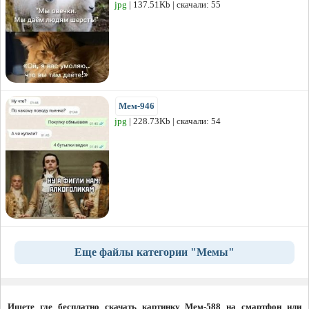
jpg
| 137.51Kb | скачали: 55
Мем-946
jpg
| 228.73Kb | скачали: 54
Еще файлы категории "Мемы"
Ищете где бесплатно скачать картинку Мем-588 на смартфон или