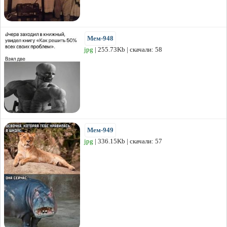
Мем-948
jpg
| 255.73Kb | скачали: 58
Мем-949
jpg
| 336.15Kb | скачали: 57