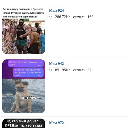
Мем-924
jpg
| 286.72Kb | скачали: 162
Мем-942
jpg
| 851.95Kb | скачали: 27
Мем-972