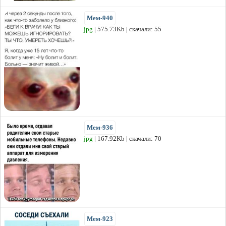
Мем-940
jpg
| 575.73Kb | скачали: 55
Мем-936
jpg
| 167.92Kb | скачали: 70
Мем-923