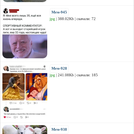
Мем-945
jpg
| 388.02Kb | скачали: 72
Мем-928
jpg
| 241.08Kb | скачали: 185
Мем-938