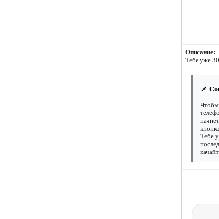
Описание:
Тебе уже 30
📌 Со
Чтобы 
телефо
начнет
кнопко
Тебе у
послед
качайт