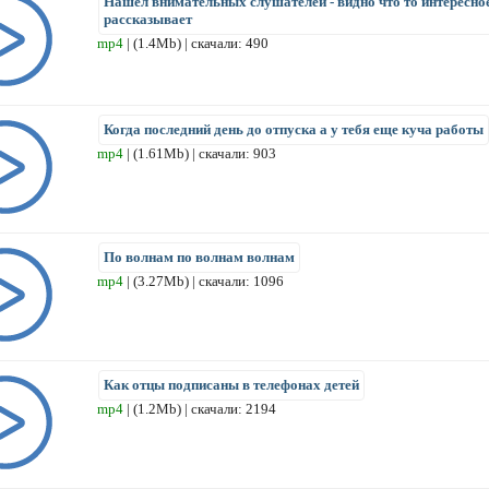
Нашел внимательных слушателей - видно что то интересно
рассказывает
mp4
| (1.4Mb) | скачали: 490
Когда последний день до отпуска а у тебя еще куча работы
mp4
| (1.61Mb) | скачали: 903
По волнам по волнам волнам
mp4
| (3.27Mb) | скачали: 1096
Как отцы подписаны в телефонах детей
mp4
| (1.2Mb) | скачали: 2194