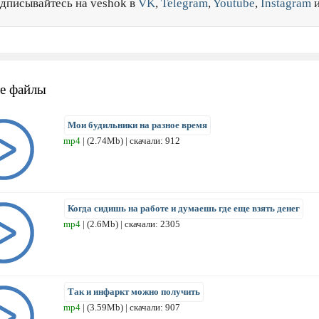
дписывайтесь на veshok в
VK
,
Telegram
,
Youtube
,
Instagram
е файлы
Мои будильники на разное время
mp4
| (2.74Mb) | скачали: 912
Когда сидишь на работе и думаешь где еще взять денег
mp4
| (2.6Mb) | скачали: 2305
Так и инфаркт можно получить
mp4
| (3.59Mb) | скачали: 907