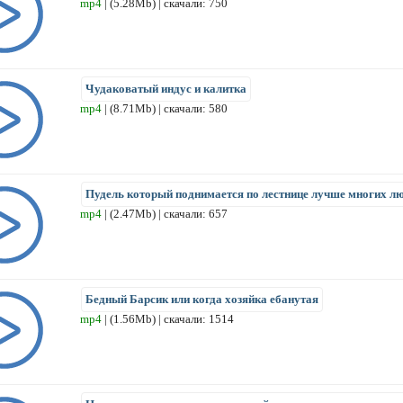
mp4
| (5.28Mb) | скачали: 750
Чудаковатый индус и калитка
mp4
| (8.71Mb) | скачали: 580
Пудель который поднимается по лестнице лучше многих л
mp4
| (2.47Mb) | скачали: 657
Бедный Барсик или когда хозяйка ебанутая
mp4
| (1.56Mb) | скачали: 1514