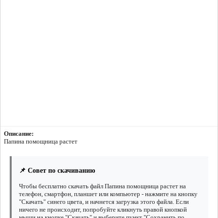
Описание:
Папина помощница растет
📌 Совет по скачиванию
Чтобы бесплатно скачать файл Папина помощница растет на
телефон, смартфон, планшет или компьютер - нажмите на кнопку
"Скачать" синего цвета, и начнется загрузка этого файла. Если
ничего не происходит, попробуйте кликнуть правой кнопкой
мыши на кнопке "Скачать" и выберите пункт "Сохранить по