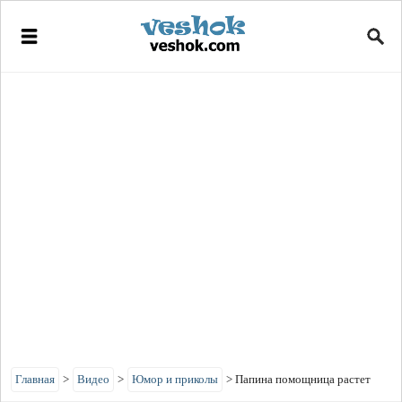
Главная
>
Видео
>
Юмор и приколы
>
Папина помощница растет