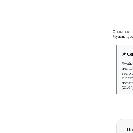
Описание:
Мужик прос
📌 Со
Чтобы 
планше
этого 
кнопке
помощи
(21:04
По