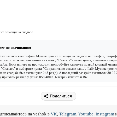
ит помощи на свадьбе
вет по скачиванию
бесплатно скачать файл Мужик просит помощи на свадьбе на телефон, смартф
т или компьютер - нажмите на кнопку "Скачать" синего цвета, и начнется загру
файла. Если ничего не происходит, попробуйте кликнуть правой кнопкой мыши
 "Скачать" и выберите пункт "Сохранить по ссылке как...". Файл Мужик просит
 на свадьбе был скачан уже 245 раз(а). А последний раз файл скачивали 30.07
), при этом размер у файла 858.48Kb. Быстрей качайте и Вы!
Поделиться
дписывайтесь на veshok в
VK
,
Telegram
,
Youtube
,
Instagram