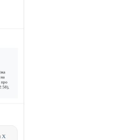
зка
 на
е про
2:58),
и
X