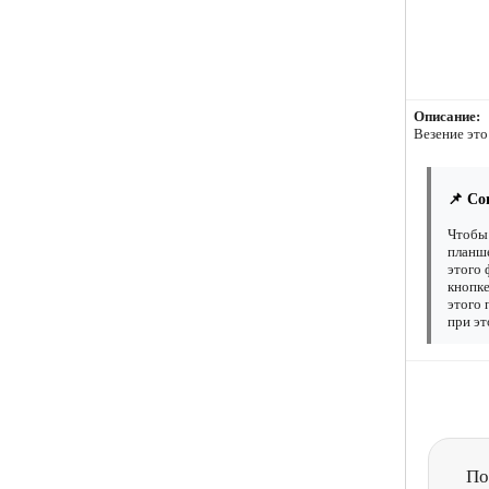
Описание:
Везение это
📌 Со
Чтобы 
планше
этого 
кнопке
этого 
при эт
По