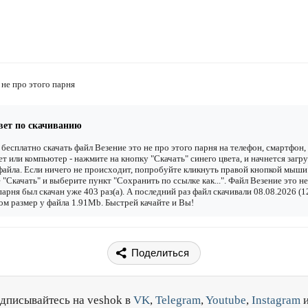
 не про этого парня
вет по скачиванию
бесплатно скачать файл Везение это не про этого парня на телефон, смартфон,
т или компьютер - нажмите на кнопку "Скачать" синего цвета, и начнется загру
файла. Если ничего не происходит, попробуйте кликнуть правой кнопкой мыши
 "Скачать" и выберите пункт "Сохранить по ссылке как...". Файл Везение это н
парня был скачан уже 403 раз(а). А последний раз файл скачивали 08.08.2026 (1
ом размер у файла 1.91Mb. Быстрей качайте и Вы!
Поделиться
дписывайтесь на veshok в
VK
,
Telegram
,
Youtube
,
Instagram