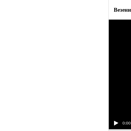
Везени
0:00