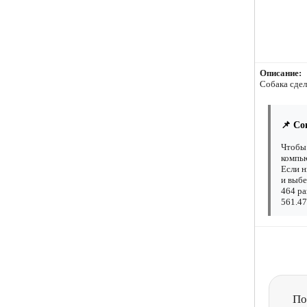
Описание:
Собака сдел
📌 Со
Чтобы 
компью
Если н
и выбе
464 ра
561.47
По