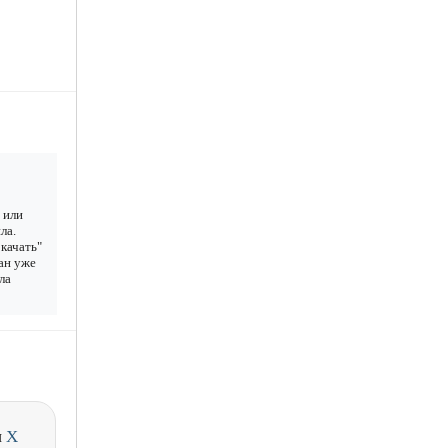
 или
ла.
качать"
чан уже
ла
и
X