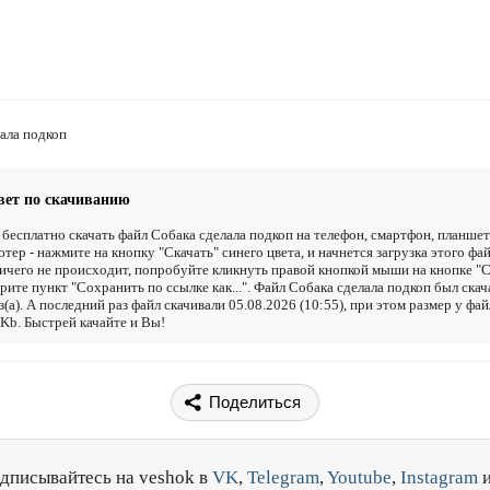
ала подкоп
вет по скачиванию
бесплатно скачать файл Собака сделала подкоп на телефон, смартфон, планшет
тер - нажмите на кнопку "Скачать" синего цвета, и начнется загрузка этого фай
ичего не происходит, попробуйте кликнуть правой кнопкой мыши на кнопке "С
рите пункт "Сохранить по ссылке как...". Файл Собака сделала подкоп был ска
з(а). А последний раз файл скачивали 05.08.2026 (10:55), при этом размер у фай
Kb. Быстрей качайте и Вы!
Поделиться
дписывайтесь на veshok в
VK
,
Telegram
,
Youtube
,
Instagram