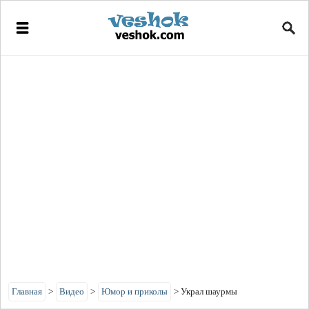
Главная
>
Видео
>
Юмор и приколы
>
Украл шаурмы