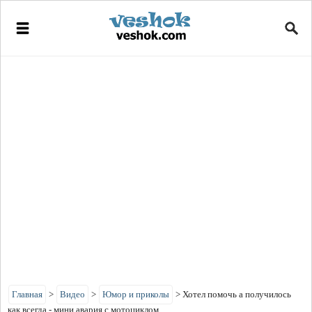
Главная
>
Видео
>
Юмор и приколы
>
Хотел помочь а получилось
как всегда - мини авария с мотоциклом