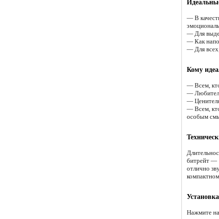
Идеальные
— В качест
эмоциональ
— Для выде
— Как напо
— Для всех
Кому идеа
— Всем, кто
— Любителя
— Ценителя
— Всем, кт
особым см
Техническ
Длительнос
битрейт — 
отлично зв
компактном
Установка
Нажмите на