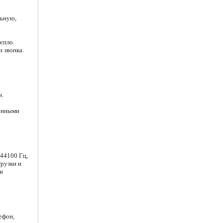
льную,
епло.
 звонка.
н.
ненными
44100 Гц,
грузки и
и
ефон,