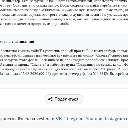
и компьютер. Если загрузка не начинается автоматически, используйте правую
ерите «Сохранить по ссылке как...». После сохранения файла перейдите в наст
ройства, выберите раздел «Рингтоны» и укажите путь к загруженному файлу, 
 когда вам звонят, звучала эта трогательная и душевная песня «Ты улетаешь п
 каких-нибудь полчаса», напоминающая о том, как важны последние мгновени
как сильно хочется продлить их ради любви.
вет по скачиванию
бесплатно скачать файл Ты улетаешь прощай прости Еще каких-нибудь полчас
н, смартфон, планшет или компьютер - нажмите на кнопку "Скачать" синего цве
ся загрузка этого файла. Если ничего не происходит, попробуйте кликнуть пра
й мыши на кнопке "Скачать" и выберите пункт "Сохранить по ссылке как...". Ф
шь прощай прости Еще каких-нибудь полчаса был скачан уже 356 раз(а). А по
йл скачивали 07.08.2026 (00:44), при этом размер у файла 511.88Kb. Быстрей к
Поделиться
дписывайтесь на veshok в
VK
,
Telegram
,
Youtube
,
Instagram