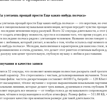
Ты улетаешь прощай прости Еще каких-нибудь полчаса»
ы улетаешь прощай прости Еще каких-нибудь полчаса» — это короткая, но оче
ая и эмоциональная музыкальная композиция, которая передаёт чувство прощан
 последние мгновения перед разлукой. Всего 32 секунды длительности, а этот
т создать атмосферу нежности, грусти и осознания того, что время уходит, и 
ти последние полчаса рядом с улетающим человеком. Название песни говорит са
ие с любимым, который улетает, и мольба о том, чтобы осталось ещё немного
их-нибудь полчаса». Мелодия, выполненная в характерном для шансона стиле, 
проникновенно и очень душевно, что делает этот рингтон отличным выбором дл
 разлуку или ценит трогательную, глубокую музыку о любви и расставании.
звучания и качество записи
лится 32 секунды, что позволяет композиции полностью раскрыть свой трогат
ный характер. Это стереозапись с чистым, детализированным звучанием. Тех
тики файла: частота дискретизации составляет 44100 Гц, битрейт — 128 Кбит/
ет насыщенное, тёплое звучание с хорошо выраженными вокальными партиям
альными линиями, которые делают трек живым, душевным и очень глубоким. 
воляет передать все нюансы — от тембра голоса до музыкального сопровожден
ным, чётким и погружающим в особую атмосферу. Размер файла — 511.88 КБ, 
ет хорошее качество при компактном размере для такой длительности.