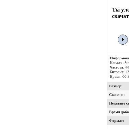
Ты ул
скачат
Информаци
Каналы: Ste
Частота: 4
Битрейт:
12
Время: 00:
Размер:
Скачано:
Недавнее с
Время доба
Формат: