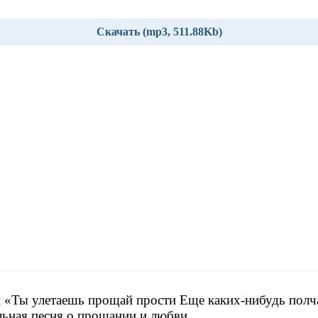
Скачать (mp3, 511.88Kb)
 «Ты улетаешь прощай прости Еще каких-нибудь полч
льная песня о прощании и любви