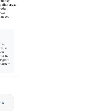
 кнопку
ройки звука
чтобы
рощай
я перед
а на
та, и
вой
айл Ты
следний
ачайте и
и
X