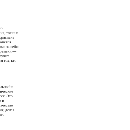
нь
ия, тоски и
 фрагмент
хочется
мо за себя:
 времени —
звучит
я тех, кто
ельный и
нические
сек. Это
и и
Качество
ия, делая
что