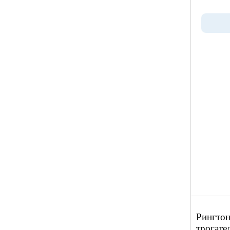
Рингтон
трогате