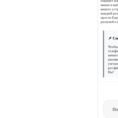
планшет ил
мыши и выб
вашего уст
каждый раз,
прости Еще
разлукой и 
📌 Со
Чтобы 
телефо
начнет
кнопко
улетае
раз фа
Вы!
По