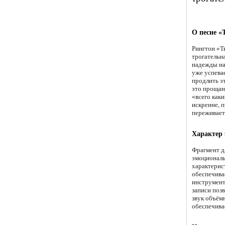
О песне «
Рингтон «Т
трогательн
надежды на
уже успевае
продлить э
это прощан
«всего как
искренне, 
переживает
Характер 
Фрагмент д
эмоциональ
характерис
обеспечива
инструмент
записи поз
звук объём
обеспечива