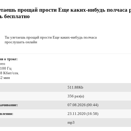
етаешь прощай прости Еще каких-нибудь полчаса 
ь бесплатно
Ты улетаешь прощай прости Еще каких-нибудь полчаса
прослушать онлайн
я о трэке:
reo
4100 Гц
8 Кбит/сек.
32 мин
511.88Kb
356 раз(а)
качивание:
07.08.2026 (00:44)
вления:
23.11.2020 (16:58)
mp3