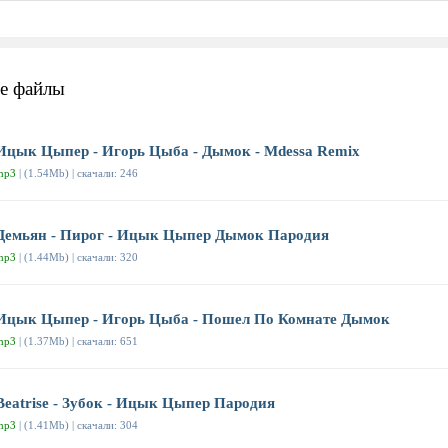
е файлы
Ицык Цыпер - Игорь Цыба - Дымок - Mdessa Remix
mp3
| (1.54Mb) | скачали: 246
Демьян - Пирог - Ицык Цыпер Дымок Пародия
mp3
| (1.44Mb) | скачали: 320
Ицык Цыпер - Игорь Цыба - Пошел По Комнате Дымок
mp3
| (1.37Mb) | скачали: 651
Beatrise - Зубок - Ицык Цыпер Пародия
mp3
| (1.41Mb) | скачали: 304