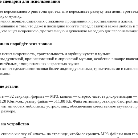
 сценарии для использования
ве персонального рингтона для тех, кто переживает разлуку или ценит трогате
ную музыку.
ления звонков, связанных с важными прощаниями и расставаниями в жизни.
минание о том, что даже в последние минуты перед разлукой важна любовь и т
, кто ищет искреннюю, трогательную и душевную мелодию для персонализации
льно подойдёт этот звонок
 ценит искренность, трогательность и глубину чувств в музыке.
м душевной, проникновенной и лирической музыки, особенно в жанре шансо
м тёплых, эмоциональных и красивых звуков.
о хочет сделать свои звонки более индивидуальными, трогательными и напол
ыслом.
ие детали
ть — 32 секунды, формат — MP3, каналы — стерео, частота дискретизации — 
128 Кбит/сек, размер файла — 511.88 КБ. Файл оптимизирован для быстрой за
учит на любых мобильных устройствах, обеспечивая качественное звучание пр
 размере.
 на устройство
 синюю кнопку «Скачать» на странице, чтобы сохранить MP3-файл на ваш тел