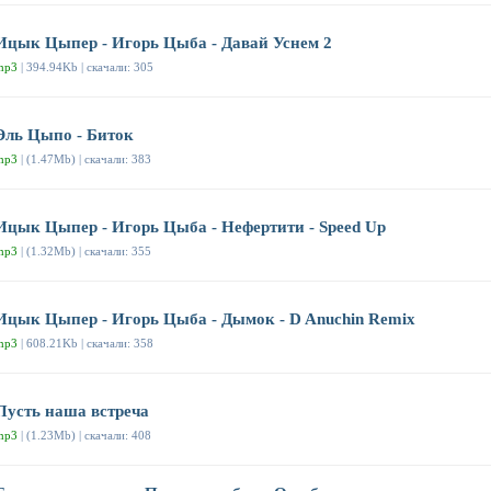
Ицык Цыпер - Игорь Цыба - Давай Уснем 2
mp3
| 394.94Kb | скачали: 305
Эль Цыпо - Биток
mp3
| (1.47Mb) | скачали: 383
Ицык Цыпер - Игорь Цыба - Нефертити - Speed Up
mp3
| (1.32Mb) | скачали: 355
Ицык Цыпер - Игорь Цыба - Дымок - D Anuchin Remix
mp3
| 608.21Kb | скачали: 358
Пусть наша встреча
mp3
| (1.23Mb) | скачали: 408