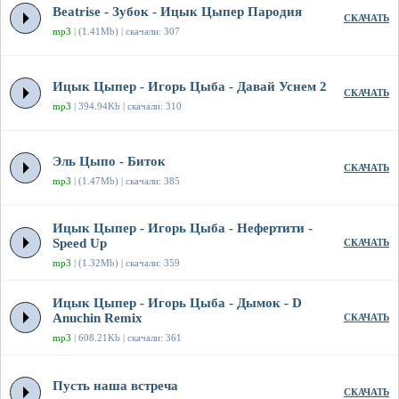
Beatrise - Зубок - Ицык Цыпер Пародия
СКАЧАТЬ
mp3
| (1.41Mb) | скачали: 307
Ицык Цыпер - Игорь Цыба - Давай Уснем 2
СКАЧАТЬ
mp3
| 394.94Kb | скачали: 310
Эль Цыпо - Биток
СКАЧАТЬ
mp3
| (1.47Mb) | скачали: 385
Ицык Цыпер - Игорь Цыба - Нефертити -
Speed Up
СКАЧАТЬ
mp3
| (1.32Mb) | скачали: 359
Ицык Цыпер - Игорь Цыба - Дымок - D
Anuchin Remix
СКАЧАТЬ
mp3
| 608.21Kb | скачали: 361
Пусть наша встреча
СКАЧАТЬ