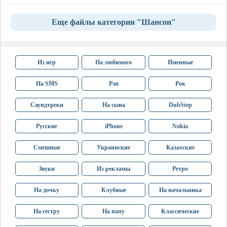
Еще файлы категории "Шансон"
Из игр
На любимого
Именные
На SMS
Рэп
Рок
Саундтреки
На сына
DubStep
Русские
iPhone
Nokia
Смешные
Украинские
Казахские
Звуки
Из рекламы
Ретро
На дочку
Клубные
На начальника
На сестру
На папу
Классические