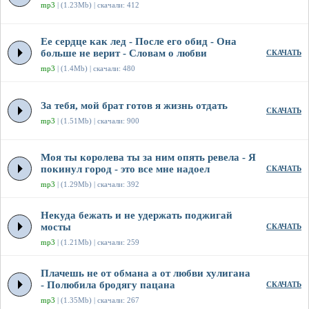
mp3
| (1.23Mb) | скачали: 412
Ее сердце как лед - После его обид - Она
больше не верит - Словам о любви
СКАЧАТЬ
mp3
| (1.4Mb) | скачали: 480
За тебя, мой брат готов я жизнь отдать
СКАЧАТЬ
mp3
| (1.51Mb) | скачали: 900
Моя ты королева ты за ним опять ревела - Я
покинул город - это все мне надоел
СКАЧАТЬ
mp3
| (1.29Mb) | скачали: 392
Некуда бежать и не удержать поджигай
мосты
СКАЧАТЬ
mp3
| (1.21Mb) | скачали: 259
Плачешь не от обмана а от любви хулигана
- Полюбила бродягу пацана
СКАЧАТЬ
mp3
| (1.35Mb) | скачали: 267