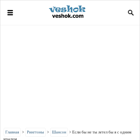
Главная
>
Рингтоны
>
Шансон
>
Если бы не ты летел бы я с одним
крылом