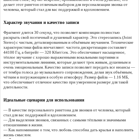
делает этот рингтон отличным выбором для персонализации звонка от
человека, который стал для вас поддержкой и вдохновением.
Характер звучания и качество записи
Фрагмент длится 30 секунд, что позволяет композиции полностью
раскрыть свой поэтичный и душевный характер. Это стереозапись (Joint
Stereo) с чистым, детализированным и объёмным звучанием. Технические
характеристики файла впечатляют: частота дискретизации составляет
44100 Гц, а битрейт — 320 Кбит/сек. Это обеспечивает насыщенное,
тёплое звучание с хорошо выраженными вокальными партиями и
инструментальными линиями, которые делают трек живым, душевным и
очень эмоциональным. Качество записи позволяет передать все нюансы —
от тембра голоса до музыкального сопровождения, делая звук объёмным,
чётким и погружающим в особую атмосферу. Размер файла — 1.16 МБ,
что обеспечивает отличное качество при умеренном размере для такой
длительности.
Идеальные сценарии для использования
— В качестве персонального рингтона для звонков от человека, который
стал для вас поддержкой и вдохновением.
— Для выделения звонков, связанных с самыми тёплыми и значимыми
отношениями в жизни.
— Как напоминание о том, что любовь способна дать крылья и наполнить
жизнь смыслом.