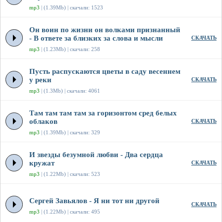
mp3
| (1.39Mb) | скачали: 1523
Он воин по жизни он волками признанный
- В ответе за близких за слова и мысли
СКАЧАТЬ
mp3
| (1.23Mb) | скачали: 258
Пусть распускаются цветы в саду весеннем
у реки
СКАЧАТЬ
mp3
| (1.3Mb) | скачали: 4061
Там там там там за горизонтом сред белых
облаков
СКАЧАТЬ
mp3
| (1.39Mb) | скачали: 329
И звезды безумной любви - Два сердца
кружат
СКАЧАТЬ
mp3
| (1.22Mb) | скачали: 523
Сергей Завьялов - Я ни тот ни другой
СКАЧАТЬ
mp3
| (1.22Mb) | скачали: 495