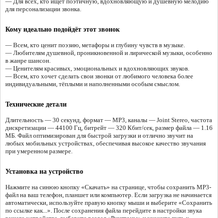
— Для всех, кто ищет поэтичную, вдохновляющую и душевную мелодию
для персонализации звонка.
Кому идеально подойдёт этот звонок
— Всем, кто ценит поэзию, метафоры и глубину чувств в музыке.
— Любителям душевной, проникновенной и лирической музыки, особенно
в жанре шансон.
— Ценителям красивых, эмоциональных и вдохновляющих звуков.
— Всем, кто хочет сделать свои звонки от любимого человека более
индивидуальными, тёплыми и наполненными особым смыслом.
Технические детали
Длительность — 30 секунд, формат — MP3, каналы — Joint Stereo, частота
дискретизации — 44100 Гц, битрейт — 320 Кбит/сек, размер файла — 1.16
МБ. Файл оптимизирован для быстрой загрузки и отлично звучит на
любых мобильных устройствах, обеспечивая высокое качество звучания
при умеренном размере.
Установка на устройство
Нажмите на синюю кнопку «Скачать» на странице, чтобы сохранить MP3-
файл на ваш телефон, планшет или компьютер. Если загрузка не начинается
автоматически, используйте правую кнопку мыши и выберите «Сохранить
по ссылке как...». После сохранения файла перейдите в настройки звука