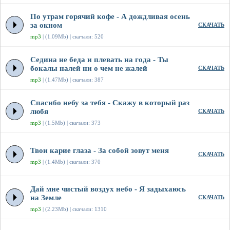
По утрам горячий кофе - А дождливая осень
за окном
СКАЧАТЬ
mp3
| (1.09Mb) | скачали: 520
Седина не беда и плевать на года - Ты
бокалы налей ни о чем не жалей
СКАЧАТЬ
mp3
| (1.47Mb) | скачали: 387
Спасибо небу за тебя - Скажу в который раз
любя
СКАЧАТЬ
mp3
| (1.5Mb) | скачали: 373
Твои карие глаза - За собой зовут меня
СКАЧАТЬ
mp3
| (1.4Mb) | скачали: 370
Дай мне чистый воздух небо - Я задыхаюсь
на Земле
СКАЧАТЬ
mp3
| (2.23Mb) | скачали: 1310