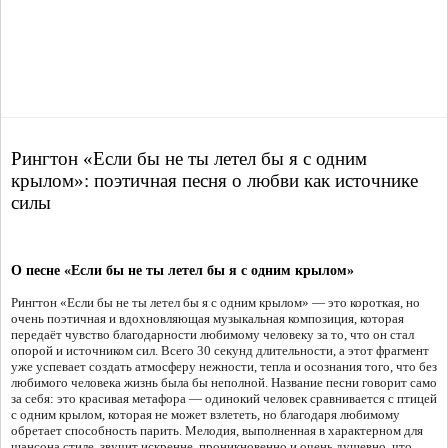
Рингтон «Если бы не ты летел бы я с одним
крылом»: поэтичная песня о любви как источнике
силы
О песне «Если бы не ты летел бы я с одним крылом»
Рингтон «Если бы не ты летел бы я с одним крылом» — это короткая, но
очень поэтичная и вдохновляющая музыкальная композиция, которая
передаёт чувство благодарности любимому человеку за то, что он стал
опорой и источником сил. Всего 30 секунд длительности, а этот фрагмент
уже успевает создать атмосферу нежности, тепла и осознания того, что без
любимого человека жизнь была бы неполной. Название песни говорит само
за себя: это красивая метафора — одинокий человек сравнивается с птицей
с одним крылом, которая не может взлететь, но благодаря любимому
обретает способность парить. Мелодия, выполненная в характерном для
шансона стиле, звучит искренне, проникновенно и очень душевно, что