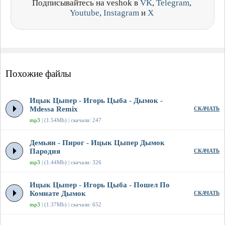
Подписывайтесь на veshok в
VK
,
Telegram
,
Youtube
,
Instagram
и
X
Похожие файлы
Ицык Цыпер - Игорь Цыба - Дымок -
Mdessa Remix
СКАЧАТЬ
mp3
| (1.54Mb) | скачали: 247
Демьян - Пирог - Ицык Цыпер Дымок
Пародия
СКАЧАТЬ
mp3
| (1.44Mb) | скачали: 326
Ицык Цыпер - Игорь Цыба - Пошел По
Комнате Дымок
СКАЧАТЬ
mp3
| (1.37Mb) | скачали: 652