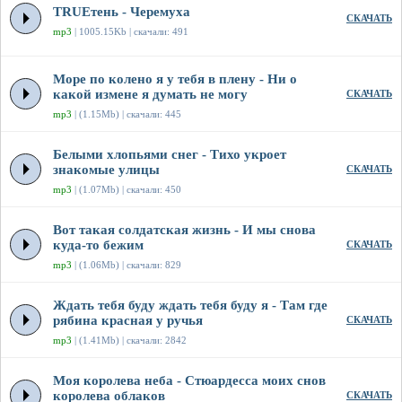
TRUEтень - Черемуха
СКАЧАТЬ
mp3
| 1005.15Kb | скачали: 491
Море по колено я у тебя в плену - Ни о
какой измене я думать не могу
СКАЧАТЬ
mp3
| (1.15Mb) | скачали: 445
Белыми хлопьями снег - Тихо укроет
знакомые улицы
СКАЧАТЬ
mp3
| (1.07Mb) | скачали: 450
Вот такая солдатская жизнь - И мы снова
куда-то бежим
СКАЧАТЬ
mp3
| (1.06Mb) | скачали: 829
Ждать тебя буду ждать тебя буду я - Там где
рябина красная у ручья
СКАЧАТЬ
mp3
| (1.41Mb) | скачали: 2842
Моя королева неба - Стюардесса моих снов
королева облаков
СКАЧАТЬ