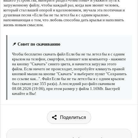
вашего устройства, выберите раздел «Рингтоны» и укажите путь к
загруженному файлу, чтобы каждый раз, когда вам звонит человек,
который стал вашей опорой и вдохновением, звучала эта поэтичная и
душевная песня «Если бы не ты летел бы я с одним крылом»,
напоминающая о том, что любовь способна дать крылья и наполнить
жизнь новым смыслом.
📌 Совет по скачиванию
Чтобы бесплатно скачать файл Если бы не ты летел бы я с одним
крылом на телефон, смартфон, планшет или компьютер - нажмите
на кнопку "Скачать" синего цвета, и начнется загрузка этого
файла. Если ничего не происходит, попробуйте кликнуть правой
кнопкой мыши на кнопке "Скачать" и выберите пункт "Сохранить
по ссылке как...". Файл Если бы не ты летел бы я с одним крылом
был скачан уже 355 раз(а). А последний раз файл скачивали
08.08.2026 (19:06), при этом размер у файла 1.16Mb. Быстрей
качайте и Вы!
Поделиться