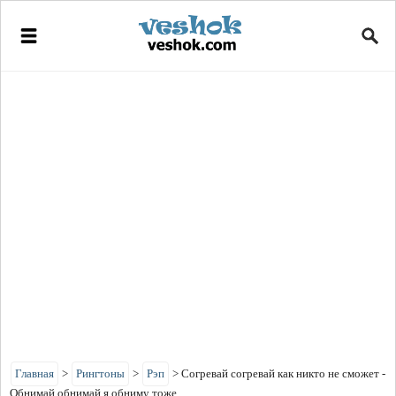
Главная
>
Рингтоны
>
Рэп
>
Согревай согревай как никто не сможет -
Обнимай обнимай я обниму тоже