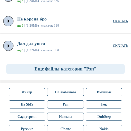
mp3
| (1.38Mb) | скачали: 336
Не корона бро
СКАЧАТЬ
mp3
| (1.28Mb) | скачали: 318
Дал-дал ушел
СКАЧАТЬ
mp3
| (1.22Mb) | скачали: 308
Еще файлы категории "Рэп"
Из игр
На любимого
Именные
На SMS
Рэп
Рок
Саундтреки
На сына
DubStep
Русские
iPhone
Nokia