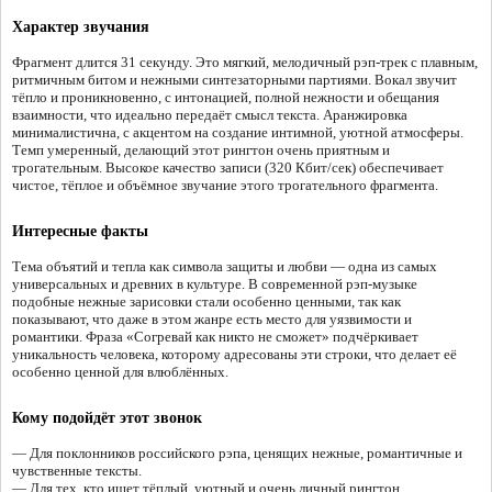
Характер звучания
Фрагмент длится 31 секунду. Это мягкий, мелодичный рэп-трек с плавным,
ритмичным битом и нежными синтезаторными партиями. Вокал звучит
тёпло и проникновенно, с интонацией, полной нежности и обещания
взаимности, что идеально передаёт смысл текста. Аранжировка
минималистична, с акцентом на создание интимной, уютной атмосферы.
Темп умеренный, делающий этот рингтон очень приятным и
трогательным. Высокое качество записи (320 Кбит/сек) обеспечивает
чистое, тёплое и объёмное звучание этого трогательного фрагмента.
Интересные факты
Тема объятий и тепла как символа защиты и любви — одна из самых
универсальных и древних в культуре. В современной рэп-музыке
подобные нежные зарисовки стали особенно ценными, так как
показывают, что даже в этом жанре есть место для уязвимости и
романтики. Фраза «Согревай как никто не сможет» подчёркивает
уникальность человека, которому адресованы эти строки, что делает её
особенно ценной для влюблённых.
Кому подойдёт этот звонок
— Для поклонников российского рэпа, ценящих нежные, романтичные и
чувственные тексты.
— Для тех, кто ищет тёплый, уютный и очень личный рингтон.