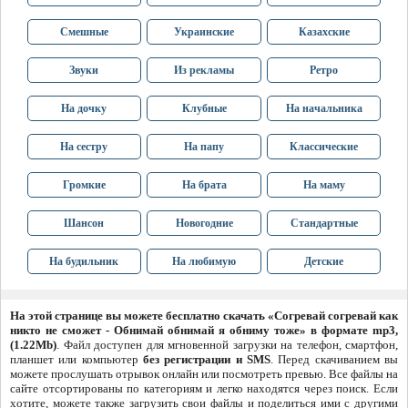
Смешные
Украинские
Казахские
Звуки
Из рекламы
Ретро
На дочку
Клубные
На начальника
На сестру
На папу
Классические
Громкие
На брата
На маму
Шансон
Новогодние
Стандартные
На будильник
На любимую
Детские
На этой странице вы можете бесплатно скачать «Согревай согревай как
никто не сможет - Обнимай обнимай я обниму тоже» в формате mp3,
(1.22Mb)
. Файл доступен для мгновенной загрузки на телефон, смартфон,
планшет или компьютер
без регистрации и SMS
. Перед скачиванием вы
можете прослушать отрывок онлайн или посмотреть превью. Все файлы на
сайте отсортированы по категориям и легко находятся через поиск. Если
хотите, можете также загрузить свои файлы и поделиться ими с другими