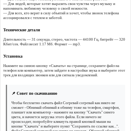
— Для людей, которые хотят выразить свои чувства через музыку и
напоминать любимому человеку о своей нежности.
— Для всех, кто верит в силу объятий и хочет, чтобы звонок телефона
ассоциировался с теплом и заботой.
Технические детали
Длительность — 31 секунда, стерео, частота — 44100 Гц, битрейт — 320
Кбит/сек. Файл весит 1.17 Мб. Формат — mp3.
Установка
Нажмите на синюю кнопку «Скачать» на странице, сохраните файл на
телефон или компьютер, затем зайдите в настройки звука и выберите этот
трек для входящих звонков или для сигнала уведомлений.
📌 Совет по скачиванию
Чтобы бесплатно скачать файл Согревай согревай как никто не
сможет - Обнимай обнимай я обниму тоже на телефон, смартфон,
планшет или компьютер - нажмите на кнопку "Скачать" синего
цвета, и начнется загрузка этого файла. Если ничего не
происходит, попробуйте кликнуть правой кнопкой мыши на
кнопке "Скачать" и выберите пункт "Сохранить по ссылке как...".
Файл Согревай согревай как никто не сможет - Обнимай обнимай