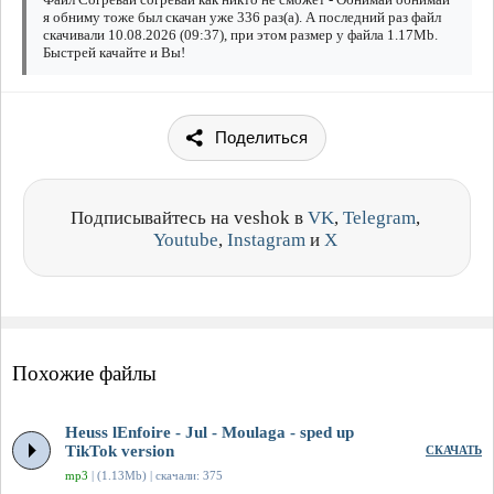
я обниму тоже был скачан уже 336 раз(а). А последний раз файл
скачивали 10.08.2026 (09:37), при этом размер у файла 1.17Mb.
Быстрей качайте и Вы!
Поделиться
Подписывайтесь на veshok в
VK
,
Telegram
,
Youtube
,
Instagram
и
X
Похожие файлы
Heuss lEnfoirе - Jul - Moulaga - sped up
TikTok version
СКАЧАТЬ
mp3
| (1.13Mb) | скачали: 375