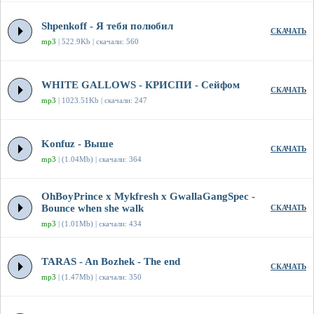
Shpenkoff - Я тебя полюбил
СКАЧАТЬ
mp3
| 522.9Kb | скачали: 560
WHITE GALLOWS - КРИСПИ - Сейфом
СКАЧАТЬ
mp3
| 1023.51Kb | скачали: 247
Konfuz - Выше
СКАЧАТЬ
mp3
| (1.04Mb) | скачали: 364
OhBoyPrince x Mykfresh x GwallaGangSpec -
Bounce when she walk
СКАЧАТЬ
mp3
| (1.01Mb) | скачали: 434
TARAS - An Bozhek - The end
СКАЧАТЬ
mp3
| (1.47Mb) | скачали: 350