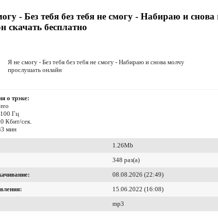
могу - Без тебя без тебя не смогу - Набираю и снова
н скачать бесплатно
Я не смогу - Без тебя без тебя не смогу - Набираю и снова молчу
прослушать онлайн
я о трэке:
reo
4100 Гц
0 Кбит/сек.
33 мин
1.26Mb
348 раз(а)
качивание:
08.08.2026 (22:49)
вления:
15.06.2022 (16:08)
mp3