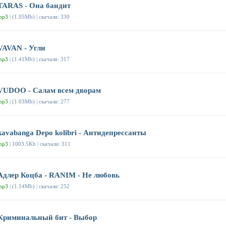
TARAS - Она бандит
mp3
| (1.05Mb) | скачали: 330
VAVAN - Угли
mp3
| (1.41Mb) | скачали: 317
VUDOO - Салам всем дворам
mp3
| (1.03Mb) | скачали: 277
kavabanga Depo kolibri - Антидепрессанты
mp3
| 1003.5Kb | скачали: 311
Адлер Коцба - RANIM - Не любовь
mp3
| (1.14Mb) | скачали: 252
Криминальный бит - Выбор