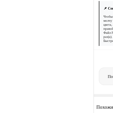
📌 Со
Чтобы 
молчу 
цвета,
правой
Файл Я
раз(а)
Быстре
По
Похожи