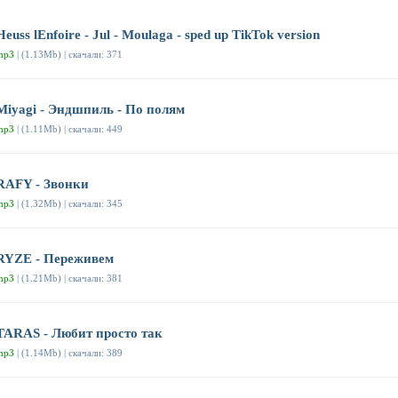
Heuss lEnfoirе - Jul - Moulaga - sped up TikTok version
mp3
| (1.13Mb) | скачали: 371
Miyagi - Эндшпиль - По полям
mp3
| (1.11Mb) | скачали: 449
RAFY - Звонки
mp3
| (1.32Mb) | скачали: 345
RYZE - Переживем
mp3
| (1.21Mb) | скачали: 381
TARAS - Любит просто так
mp3
| (1.14Mb) | скачали: 389