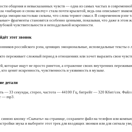
ости общения и невысказанных чувств — одна из самых частых в современно
аза «набираю и снова молчу» стала почти крылатой, ведь она описывает знак
когда эмоции настолько сильны, что слова теряют смысл. В современном рэпе т
ьные» фрагменты становятся особенно ценными, показывая, что даже в этом ж
глубокой чувствительности и неподдельной искренности.
йдёт этот звонок
онников российского рэпа, ценящих эмоциональные, исповедальные тексты о 
 кто переживает сложный период в отношениях или хочет выразить свои чувст
й, которые ищут не просто рингтон, а отражение своих внутренних переживан
 кто ценит искренность, чувственность и уязвимость в музыке.
ие детали
ть — 33 секунды, стерео, частота — 44100 Гц, битрейт — 320 Кбит/сек. Файл 
т — mp3.
 синюю кнопку «Скачать» на странице, сохраните файл на телефон или компью
астройки звука и выберите этот трек для входящих звонков или для сигнала ув