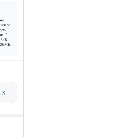
ова
синего
нуть
...".
 348
1.26Mb.
и
X