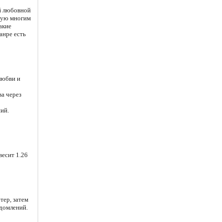
й любовной
омую многим
акие
анре есть
любви и
ва через
ий.
весит 1.26
тер, затем
едомлений.