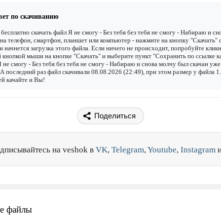
вет по скачиванию
бесплатно скачать файл Я не смогу - Без тебя без тебя не смогу - Набираю и сн
на телефон, смартфон, планшет или компьютер - нажмите на кнопку "Скачать" 
 и начнется загрузка этого файла. Если ничего не происходит, попробуйте клик
 кнопкой мыши на кнопке "Скачать" и выберите пункт "Сохранить по ссылке как
 не смогу - Без тебя без тебя не смогу - Набираю и снова молчу был скачан уже
. А последний раз файл скачивали 08.08.2026 (22:49), при этом размер у файла 
й качайте и Вы!
Поделиться
дписывайтесь на veshok в
VK
,
Telegram
,
Youtube
,
Instagram
е файлы