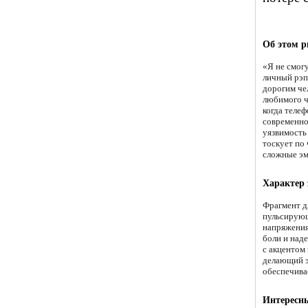
Об этом р
«Я не смог
личный рэп
дорогим че
любимого ч
когда телеф
современно
уязвимость
тоскует по
сложные эм
Характер
Фрагмент д
пульсирующ
напряжения 
боли и над
с акцентом
делающий э
обеспечива
Интересн