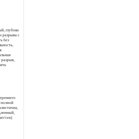
й, глубоко
и разрыва с
ь без
ьность,
к
альная
 разрыв,
зить
треннего
, полной
алистична,
дленный,
ит/сек)