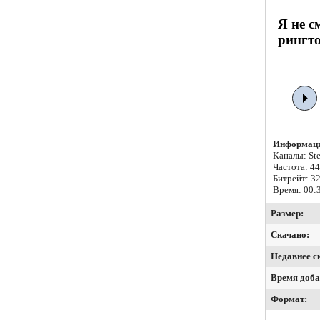
Я не с
рингто
Информаци
Каналы: Ste
Частота: 4
Битрейт:
32
Время: 00:
Размер:
Скачано:
Недавнее с
Время доба
Формат: