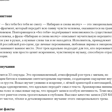
ингтоне
у — Без тебя без тебя не смогу — Набираю и снова молчу» — это эмоциональны
-фрагмент, который передаёт всю гамму чувств человека, оказавшегося на гран
ловеком. Повторяющееся «без тебя» подчёркивает невозможность существоват
еловека, а фраза «Набираю и снова молчу» описывает мучительную нерешител
он уже в руках, а нужные слова так и не находятся. Исполнитель, принадлежит 
й российской рэп-сцене, где личные переживания, любовная лирика и эмоцион
 занимают важное место. Этот трек идеально подходит для тех, кто переживает
 человеку или просто ценит искреннюю, чувственную музыку, способную отра
оции.
 звучания
лится 33 секунды. Это проникновенный, атмосферный рэп-трек с мягким, но
им битом и плавными синтезаторными партиями, создающими ощущение вну
и грусти. Вокал звучит уязвимо и искренне, с лёгкой хрипотцой и интонацией
ежды одновременно, что идеально передаёт смысл текста. Аранжировка миним
 на голос и смысловые паузы, что придаёт записи особую интимность. Темп ме
тот рингтон очень трогательным и глубоким. Высокое качество записи (320 Кб
ет чистое, тёплое и детализированное звучание этого эмоционального трека.
ые факты