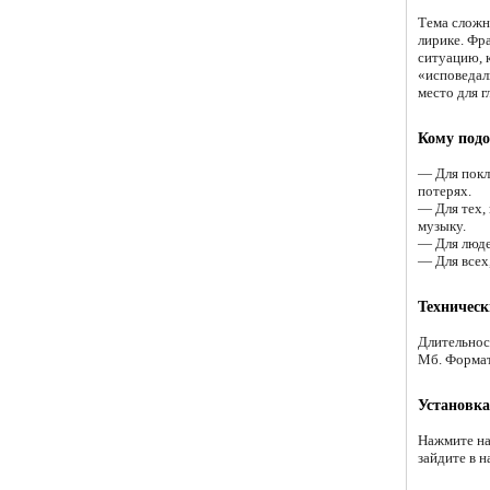
Тема сложн
лирике. Фр
ситуацию, 
«исповедал
место для 
Кому подо
— Для покл
потерях.
— Для тех,
музыку.
— Для люде
— Для всех,
Техническ
Длительнос
Мб. Форма
Установка
Нажмите на
зайдите в н