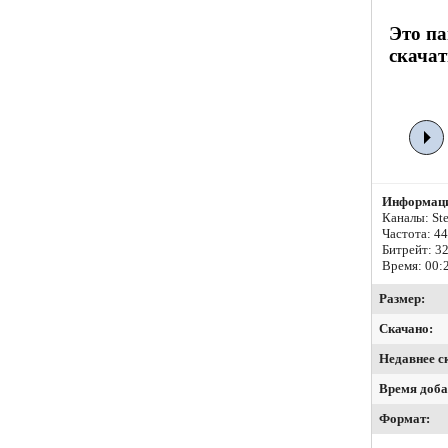
Это па
скачат
Информаци
Каналы: Ste
Частота: 4
Битрейт:
32
Время: 00:
Размер:
Скачано:
Недавнее с
Время доба
Формат: