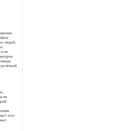
ражение
ойное
их» людей,
ое
 и не
рактерно
оманде.
ределённой
и,
а на
орый
жения.
лает этот
вает