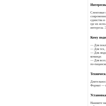
Интересн
Сленговые 
современно
единства и
где их исп
интересы. 
Кому подо
— Для покл
— Для тех,
— Для люде
команде.
— Для всех
по-пацанск
Техническ
Длительнос
Формат — 
Установка
Нажмите на