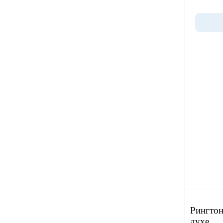
Рингтон
духе