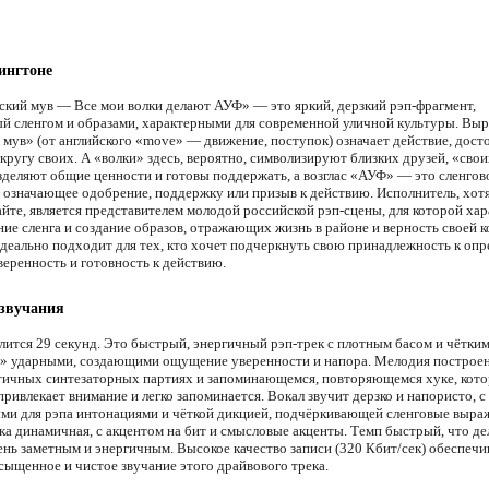
ингтоне
ский мув — Все мои волки делают АУФ» — это яркий, дерзкий рэп-фрагмент,
й сленгом и образами, характерными для современной уличной культуры. Вы
 мув» (от английского «move» — движение, поступок) означает действие, дост
кругу своих. А «волки» здесь, вероятно, символизируют близких друзей, «сво
зделяют общие ценности и готовы поддержать, а возглас «АУФ» — это сленгов
 означающее одобрение, поддержку или призыв к действию. Исполнитель, хотя
айте, является представителем молодой российской рэп-сцены, для которой ха
ние сленга и создание образов, отражающих жизнь в районе и верность своей к
идеально подходит для тех, кто хочет подчеркнуть свою принадлежность к оп
веренность и готовность к действию.
 звучания
лится 29 секунд. Это быстрый, энергичный рэп-трек с плотным басом и чётким
 ударными, создающими ощущение уверенности и напора. Мелодия построен
ичных синтезаторных партиях и запоминающемся, повторяющемся хуке, кот
ривлекает внимание и легко запоминается. Вокал звучит дерзко и напористо, с
ми для рэпа интонациями и чёткой дикцией, подчёркивающей сленговые выра
а динамичная, с акцентом на бит и смысловые акценты. Темп быстрый, что де
ень заметным и энергичным. Высокое качество записи (320 Кбит/сек) обеспечи
сыщенное и чистое звучание этого драйвового трека.