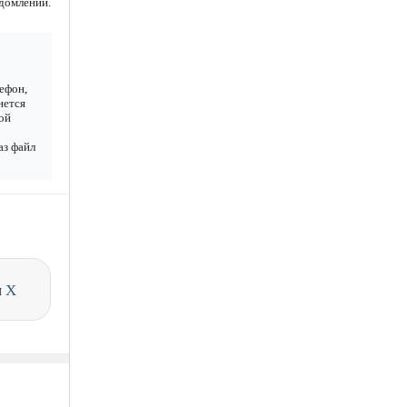
едомлений.
ефон,
нется
ой
аз файл
и
X