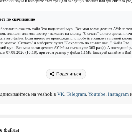
астройки звука и выберите этот трек для входящих звонков или для сигнала ув
вет по скачиванию
бесплатно скачать файл Это пацанский мув - Все мои волки делают АУФ на тел
он, планшет или компьютер - нажмите на кнопку "Скачать" синего цвета, и нач
ка этого файла. Если ничего не происходит, попробуйте кликнуть правой кнопк
а кнопке "Скачать" и выберите пункт "Сохранить по ссылке как...". Файл Это
кий мув - Все мои волки делают АУФ был скачан уже 365 раз(а). А последний р
али 07.08.2026 (16:18), при этом размер у файла 1.1Mb. Быстрей качайте и Вы!
Поделиться
дписывайтесь на veshok в
VK
,
Telegram
,
Youtube
,
Instagram
е файлы