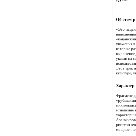
Об этом р
«Это пацан
наполненны
«пацанский
уважения в 
которые ра
выражение,
указан на с
использова
Этот трек 
культуре, у
Характер
Фрагмент д
«рубящими»
минималист
мгновенно п
характерны
Аранжировк
рингтон оч
мощное, на