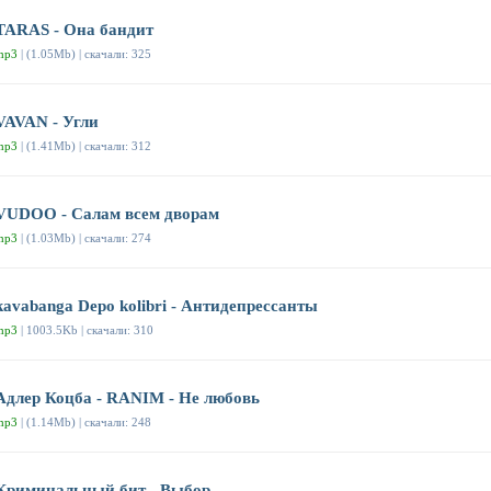
TARAS - Она бандит
mp3
| (1.05Mb) | скачали: 325
VAVAN - Угли
mp3
| (1.41Mb) | скачали: 312
VUDOO - Салам всем дворам
mp3
| (1.03Mb) | скачали: 274
kavabanga Depo kolibri - Антидепрессанты
mp3
| 1003.5Kb | скачали: 310
Адлер Коцба - RANIM - Не любовь
mp3
| (1.14Mb) | скачали: 248
Криминальный бит - Выбор