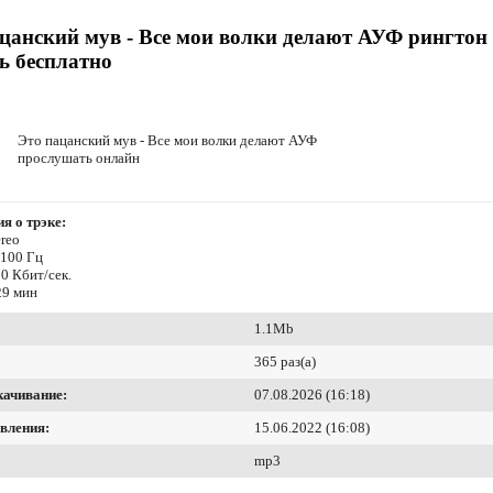
цанский мув - Все мои волки делают АУФ рингтон
ь бесплатно
Это пацанский мув - Все мои волки делают АУФ
прослушать онлайн
я о трэке:
reo
4100 Гц
0 Кбит/сек.
29 мин
1.1Mb
365 раз(а)
качивание:
07.08.2026 (16:18)
вления:
15.06.2022 (16:08)
mp3