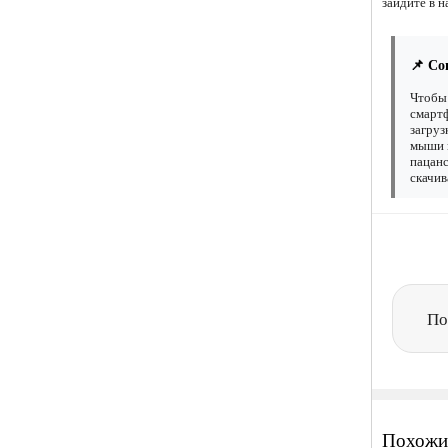
зайдите в н
📌 Со
Чтобы 
смартф
загруз
мыши н
пацанс
скачив
По
Похожи