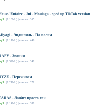
Heuss lEnfoirе - Jul - Moulaga - sped up TikTok version
mp3
| (1.13Mb) | скачали: 365
Miyagi - Эндшпиль - По полям
mp3
| (1.11Mb) | скачали: 446
RAFY - Звонки
mp3
| (1.32Mb) | скачали: 340
RYZE - Переживем
mp3
| (1.21Mb) | скачали: 379
TARAS - Любит просто так
mp3
| (1.14Mb) | скачали: 388