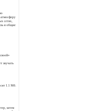
ью
ю атмосферу
ых сетях,
язь и общие
«своей»
ет звучать
сит 1.1 Мб.
тер, затем