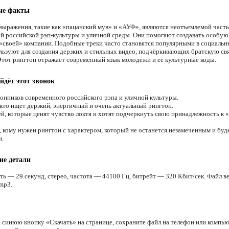
ые факты
выражения, такие как «пацанский мув» и «АУФ», являются неотъемлемой част
й российской рэп-культуры и уличной среды. Они помогают создавать особу
 «своей» компании. Подобные треки часто становятся популярными в социальн
ользуют для создания дерзких и стильных видео, подчёркивающих братскую св
Этот рингтон отражает современный язык молодёжи и её культурные коды.
йдёт этот звонок
онников современного российского рэпа и уличной культуры.
 кто ищет дерзкий, энергичный и очень актуальный рингтон.
й, которые ценят чувство локтя и хотят подчеркнуть свою принадлежность к 
, кому нужен рингтон с характером, который не останется незамеченным и буд
и.
ие детали
ть — 29 секунд, стерео, частота — 44100 Гц, битрейт — 320 Кбит/сек. Файл ве
mp3.
 синюю кнопку «Скачать» на странице, сохраните файл на телефон или компью