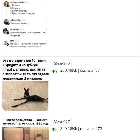
Мем-943
jpg
| 233.49Kb | скачали: 57
Мем-927
jpg
| 349.28Kb | скачали: 173