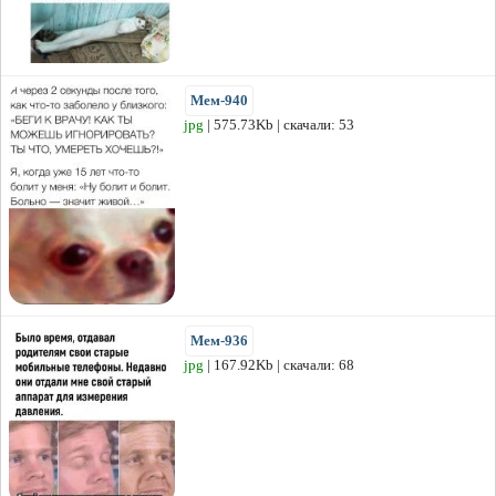
Мем-940
jpg
| 575.73Kb | скачали: 53
Мем-936
jpg
| 167.92Kb | скачали: 68