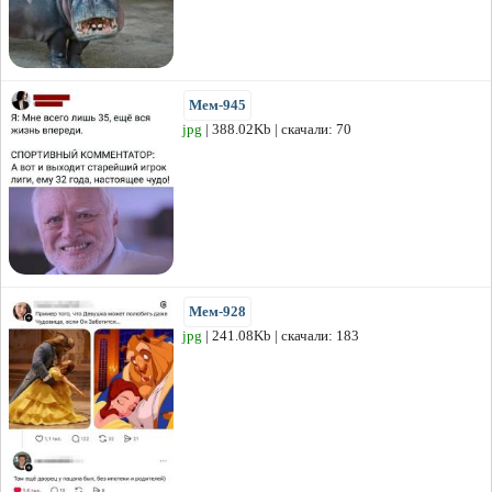
Мем-945
jpg
| 388.02Kb | скачали: 70
Мем-928
jpg
| 241.08Kb | скачали: 183