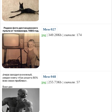
Мем-927
jpg
| 349.28Kb | скачали: 174
Мем-948
jpg
| 255.73Kb | скачали: 57