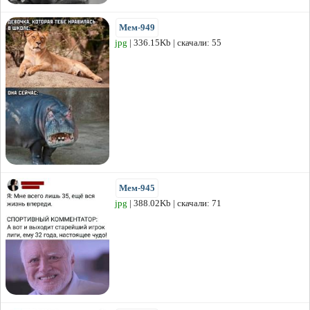
Мем-949
jpg
| 336.15Kb | скачали: 55
Мем-945
jpg
| 388.02Kb | скачали: 71