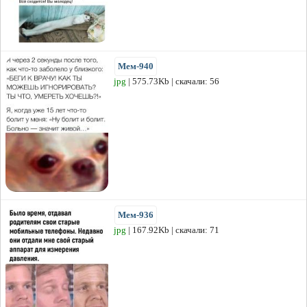
Мем-940
jpg
| 575.73Kb | скачали: 56
Мем-936
jpg
| 167.92Kb | скачали: 71