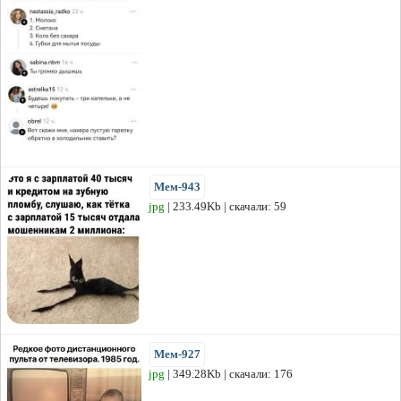
Мем-943
jpg
| 233.49Kb | скачали: 59
Мем-927
jpg
| 349.28Kb | скачали: 176