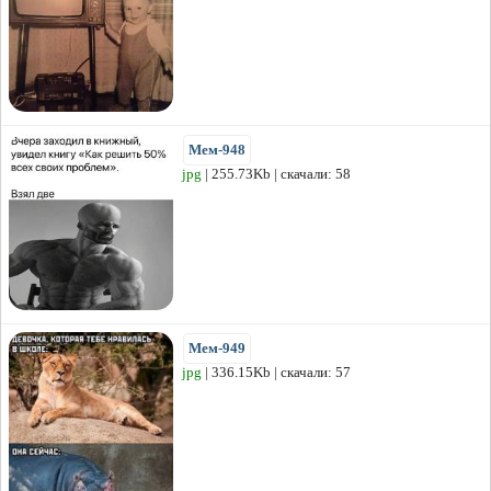
Мем-948
jpg
| 255.73Kb | скачали: 58
Мем-949
jpg
| 336.15Kb | скачали: 57