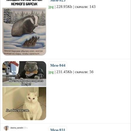
Мем-925
jpg
| 228.95Kb | скачали: 143
Мем-944
jpg
| 231.45Kb | скачали: 56
Мем-931