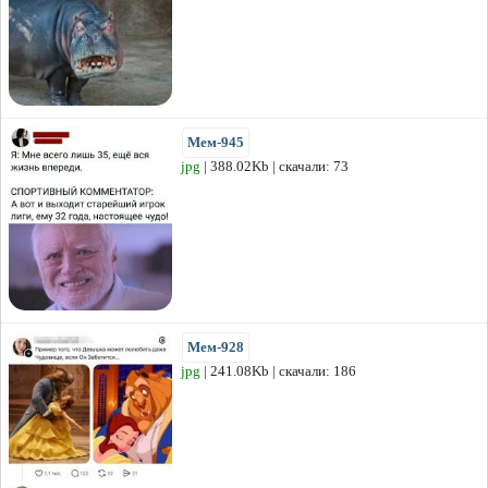
Мем-945
jpg
| 388.02Kb | скачали: 73
Мем-928
jpg
| 241.08Kb | скачали: 186