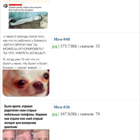
Мем-940
jpg
| 575.73Kb | скачали: 55
Мем-936
jpg
| 167.92Kb | скачали: 70