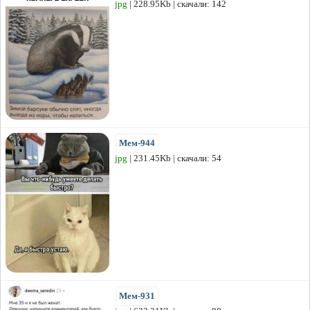
jpg
| 228.95Kb | скачали: 142
Мем-944
jpg
| 231.45Kb | скачали: 54
Мем-931