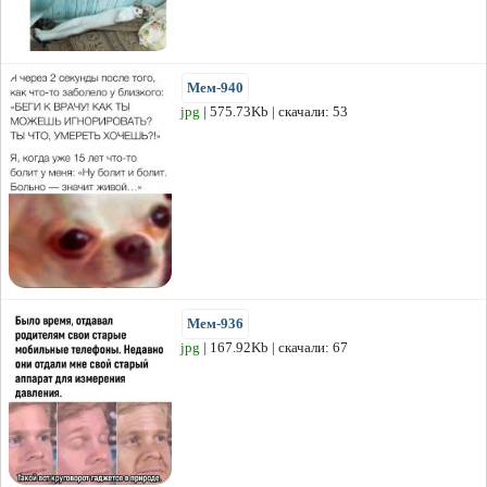
Мем-940
jpg
| 575.73Kb | скачали: 53
Мем-936
jpg
| 167.92Kb | скачали: 67