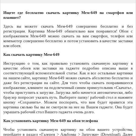
Ищете где бесплатно скачать картинку Мем-649 на смартфон или
планшет?
Здесь вы можете скачать Мем-649 совершенно бесплатно и без
регистрации. Картинка Мем-649 обязательно вам понравится! Обои с
изображением Мем-649 можно скачать на вам смартфон, телефон или
компьютер совершенно бесплатно и потом установить в качестве заставки
или обоев.
Как скачать картинку Мем-649
Инструкцию о том, как правильно установить скачанную картинку в
качестве обоев или заставки на гаджете подробно описана выше в
соответствующей вспомогательной статье. Как и все остальные картинки
на нашем сайте, картинку Мем-649 можно скачать абсолютно бесплатно и
даже без регистрации на сайте. Для того чтобы скачать понравившееся
изображение, кликните на подсвеченный синим прямоугольник «Скачать»,
чтобы приступить к загрузке. Загрузка либо начнется автоматически, либо
браузер попросит указать путь. Выберите папку/ рабочий стол и нажмите
кнопку «Сохранить». Можем поспорить, что вам будет нравится эта
картинка сколько бы вы не смотрели на нее на Вашем гаджете. Она будет
украшать рабочий стол Вашего гаджета очень долго.
Как установить картинку Мем-649 на обои телефона
Чтобы установить скачанную картинку на обои вашего устройства,
перейдите в раздел «Галерея > Альбомы > Загрузки» (Download). Далее