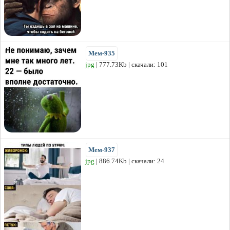
Мем-935
jpg
| 777.73Kb | скачали: 101
Мем-937
jpg
| 886.74Kb | скачали: 24