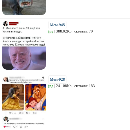
Мем-945
jpg
| 388.02Kb | скачали: 70
Мем-928
jpg
| 241.08Kb | скачали: 183