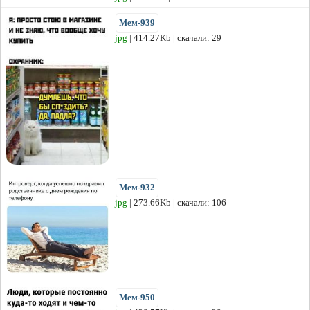
Мем-939
jpg
| 414.27Kb | скачали: 29
Мем-932
jpg
| 273.66Kb | скачали: 106
Мем-950