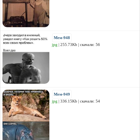
Мем-948
jpg
| 255.73Kb | скачали: 56
Мем-949
jpg
| 336.15Kb | скачали: 54