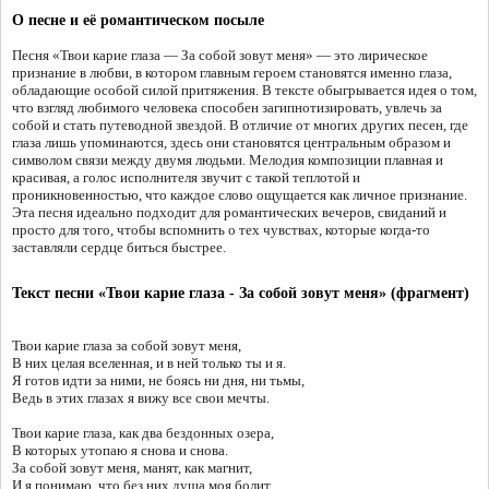
О песне и её романтическом посыле
Песня «Твои карие глаза — За собой зовут меня» — это лирическое
признание в любви, в котором главным героем становятся именно глаза,
обладающие особой силой притяжения. В тексте обыгрывается идея о том,
что взгляд любимого человека способен загипнотизировать, увлечь за
собой и стать путеводной звездой. В отличие от многих других песен, где
глаза лишь упоминаются, здесь они становятся центральным образом и
символом связи между двумя людьми. Мелодия композиции плавная и
красивая, а голос исполнителя звучит с такой теплотой и
проникновенностью, что каждое слово ощущается как личное признание.
Эта песня идеально подходит для романтических вечеров, свиданий и
просто для того, чтобы вспомнить о тех чувствах, которые когда-то
заставляли сердце биться быстрее.
Текст песни «Твои карие глаза - За собой зовут меня» (фрагмент)
Твои карие глаза за собой зовут меня,
В них целая вселенная, и в ней только ты и я.
Я готов идти за ними, не боясь ни дня, ни тьмы,
Ведь в этих глазах я вижу все свои мечты.
Твои карие глаза, как два бездонных озера,
В которых утопаю я снова и снова.
За собой зовут меня, манят, как магнит,
И я понимаю, что без них душа моя болит.