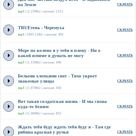
на Земле
СКАЧАТЬ
mp3
| (2.23Mb) | скачали: 1312
TRUEтень - Черемуха
СКАЧАТЬ
mp3
| 1005.15Kb | скачали: 491
Море по колено я у тебя в плену - Ни о
какой измене я думать не могу
СКАЧАТЬ
mp3
| (1.15Mb) | скачали: 446
Белыми хлопьями снег - Тихо укроет
знакомые улицы
СКАЧАТЬ
mp3
| (1.07Mb) | скачали: 450
Вот такая солдатская жизнь - И мы снова
куда-то бежим
СКАЧАТЬ
mp3
| (1.06Mb) | скачали: 832
Ждать тебя буду ждать тебя буду я - Там где
рябина красная у ручья
СКАЧАТЬ