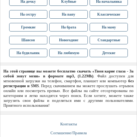
На дочку
Клубные
На начальника
На сестру
На папу
Классические
Громкие
На брата
На маму
Шансон
Новогодние
Стандартные
На будильник
На любимую
Детские
На этой странице вы можете бесплатно скачать «Твои карие глаза - За
собой зовут меня» в формате mp3, (1.22Mb)
. Файл доступен для
мгновенной загрузки на телефон, смартфон, планшет или компьютер
без
регистрации и SMS
. Перед скачиванием вы можете прослушать отрывок
онлайн или посмотреть превью. Все файлы на сайте отсортированы по
категориям и легко находятся через поиск. Если хотите, можете также
загрузить свои файлы и поделиться ими с другими пользователями.
Приятного использования!
Контакты
Соглашение/Правила