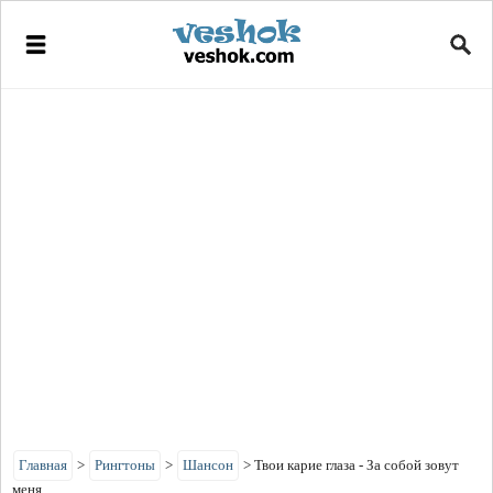
Главная
>
Рингтоны
>
Шансон
>
Твои карие глаза - За собой зовут
меня