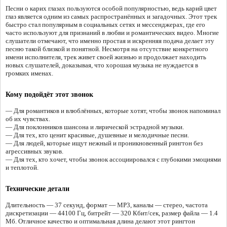
Песни о карих глазах пользуются особой популярностью, ведь карий цвет
глаз является одним из самых распространённых и загадочных. Этот трек
быстро стал популярным в социальных сетях и мессенджерах, где его
часто используют для признаний в любви и романтических видео. Многие
слушатели отмечают, что именно простая и искренняя подача делает эту
песню такой близкой и понятной. Несмотря на отсутствие конкретного
имени исполнителя, трек живет своей жизнью и продолжает находить
новых слушателей, доказывая, что хорошая музыка не нуждается в
громких именах.
Кому подойдёт этот звонок
— Для романтиков и влюблённых, которые хотят, чтобы звонок напоминал
об их чувствах.
— Для поклонников шансона и лирической эстрадной музыки.
— Для тех, кто ценит красивые, душевные и мелодичные песни.
— Для людей, которые ищут нежный и проникновенный рингтон без
агрессивных звуков.
— Для тех, кто хочет, чтобы звонок ассоциировался с глубокими эмоциями
и теплотой.
Технические детали
Длительность — 37 секунд, формат — MP3, каналы — стерео, частота
дискретизации — 44100 Гц, битрейт — 320 Кбит/сек, размер файла — 1.4
Мб. Отличное качество и оптимальная длина делают этот рингтон