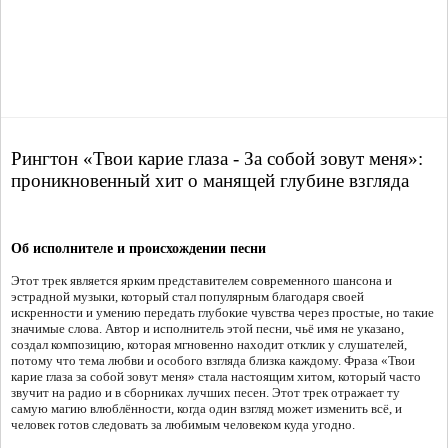
Рингтон «Твои карие глаза - За собой зовут меня»:
проникновенный хит о манящей глубине взгляда
Об исполнителе и происхождении песни
Этот трек является ярким представителем современного шансона и
эстрадной музыки, который стал популярным благодаря своей
искренности и умению передать глубокие чувства через простые, но такие
значимые слова. Автор и исполнитель этой песни, чьё имя не указано,
создал композицию, которая мгновенно находит отклик у слушателей,
потому что тема любви и особого взгляда близка каждому. Фраза «Твои
карие глаза за собой зовут меня» стала настоящим хитом, который часто
звучит на радио и в сборниках лучших песен. Этот трек отражает ту
самую магию влюблённости, когда один взгляд может изменить всё, и
человек готов следовать за любимым человеком куда угодно.