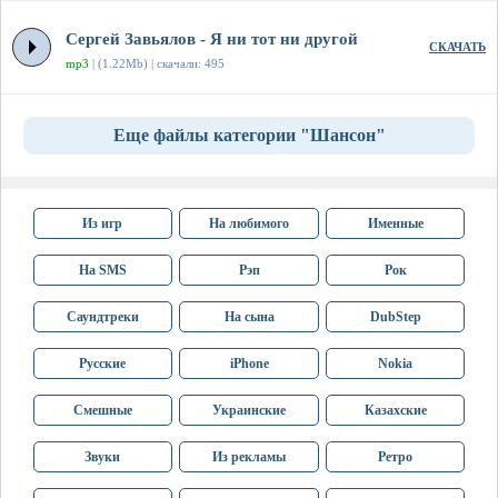
Сергей Завьялов - Я ни тот ни другой
СКАЧАТЬ
mp3
| (1.22Mb) | скачали: 495
Еще файлы категории "Шансон"
Из игр
На любимого
Именные
На SMS
Рэп
Рок
Саундтреки
На сына
DubStep
Русские
iPhone
Nokia
Смешные
Украинские
Казахские
Звуки
Из рекламы
Ретро