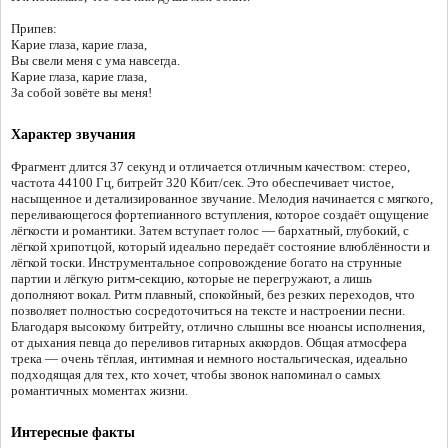
Припев:
Карие глаза, карие глаза,
Вы свели меня с ума навсегда.
Карие глаза, карие глаза,
За собой зовёте вы меня!
Характер звучания
Фрагмент длится 37 секунд и отличается отличным качеством: стерео,
частота 44100 Гц, битрейт 320 Кбит/сек. Это обеспечивает чистое,
насыщенное и детализированное звучание. Мелодия начинается с мягкого,
переливающегося фортепианного вступления, которое создаёт ощущение
лёгкости и романтики. Затем вступает голос — бархатный, глубокий, с
лёгкой хрипотцой, который идеально передаёт состояние влюблённости и
лёгкой тоски. Инструментальное сопровождение богато на струнные
партии и лёгкую ритм-секцию, которые не перегружают, а лишь
дополняют вокал. Ритм плавный, спокойный, без резких переходов, что
позволяет полностью сосредоточиться на тексте и настроении песни.
Благодаря высокому битрейту, отлично слышны все нюансы исполнения,
от дыхания певца до переливов гитарных аккордов. Общая атмосфера
трека — очень тёплая, интимная и немного ностальгическая, идеально
подходящая для тех, кто хочет, чтобы звонок напоминал о самых
романтичных моментах жизни.
Интересные факты