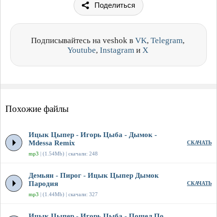
Поделиться
Подписывайтесь на veshok в
VK
,
Telegram
,
Youtube
,
Instagram
и
X
Похожие файлы
Ицык Цыпер - Игорь Цыба - Дымок -
Mdessa Remix
СКАЧАТЬ
mp3
| (1.54Mb) | скачали: 248
Демьян - Пирог - Ицык Цыпер Дымок
Пародия
СКАЧАТЬ
mp3
| (1.44Mb) | скачали: 327
Ицык Цыпер - Игорь Цыба - Пошел По