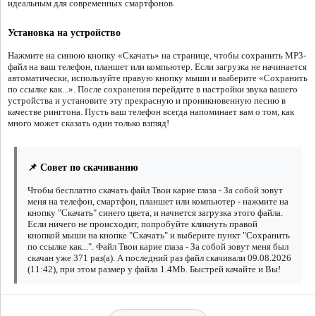
идеальным для современных смартфонов.
Установка на устройство
Нажмите на синюю кнопку «Скачать» на странице, чтобы сохранить MP3-
файл на ваш телефон, планшет или компьютер. Если загрузка не начинается
автоматически, используйте правую кнопку мыши и выберите «Сохранить
по ссылке как...». После сохранения перейдите в настройки звука вашего
устройства и установите эту прекрасную и проникновенную песню в
качестве рингтона. Пусть ваш телефон всегда напоминает вам о том, как
много может сказать один только взгляд!
📌 Совет по скачиванию
Чтобы бесплатно скачать файл Твои карие глаза - За собой зовут
меня на телефон, смартфон, планшет или компьютер - нажмите на
кнопку "Скачать" синего цвета, и начнется загрузка этого файла.
Если ничего не происходит, попробуйте кликнуть правой
кнопкой мыши на кнопке "Скачать" и выберите пункт "Сохранить
по ссылке как...". Файл Твои карие глаза - За собой зовут меня был
скачан уже 371 раз(а). А последний раз файл скачивали 09.08.2026
(11:42), при этом размер у файла 1.4Mb. Быстрей качайте и Вы!