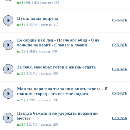
mp3
| 608.21Kb | скачали: 362
Пусть наша встреча
СКАЧАТЬ
mp3
| (1.23Mb) | скачали: 412
Ее сердце как лед - После его обид - Она
больше не верит - Словам о любви
СКАЧАТЬ
mp3
| (1.4Mb) | скачали: 480
За тебя, мой брат готов я жизнь отдать
СКАЧАТЬ
mp3
| (1.51Mb) | скачали: 900
Моя ты королева ты за ним опять ревела - Я
покинул город - это все мне надоел
СКАЧАТЬ
mp3
| (1.29Mb) | скачали: 392
Некуда бежать и не удержать поджигай
мосты
СКАЧАТЬ
mp3
| (1.21Mb) | скачали: 260