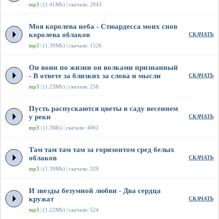
mp3
| (1.41Mb) | скачали: 2843
Моя королева неба - Стюардесса моих снов
королева облаков
СКАЧАТЬ
mp3
| (1.39Mb) | скачали: 1526
Он воин по жизни он волками признанный
- В ответе за близких за слова и мысли
СКАЧАТЬ
mp3
| (1.23Mb) | скачали: 258
Пусть распускаются цветы в саду весеннем
у реки
СКАЧАТЬ
mp3
| (1.3Mb) | скачали: 4062
Там там там там за горизонтом сред белых
облаков
СКАЧАТЬ
mp3
| (1.39Mb) | скачали: 329
И звезды безумной любви - Два сердца
кружат
СКАЧАТЬ
mp3
| (1.22Mb) | скачали: 524