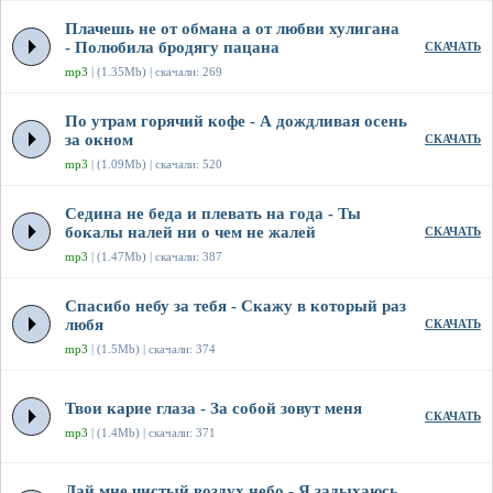
Плачешь не от обмана а от любви хулигана
- Полюбила бродягу пацана
СКАЧАТЬ
mp3
| (1.35Mb) | скачали: 269
По утрам горячий кофе - А дождливая осень
за окном
СКАЧАТЬ
mp3
| (1.09Mb) | скачали: 520
Седина не беда и плевать на года - Ты
бокалы налей ни о чем не жалей
СКАЧАТЬ
mp3
| (1.47Mb) | скачали: 387
Спасибо небу за тебя - Скажу в который раз
любя
СКАЧАТЬ
mp3
| (1.5Mb) | скачали: 374
Твои карие глаза - За собой зовут меня
СКАЧАТЬ
mp3
| (1.4Mb) | скачали: 371
Дай мне чистый воздух небо - Я задыхаюсь