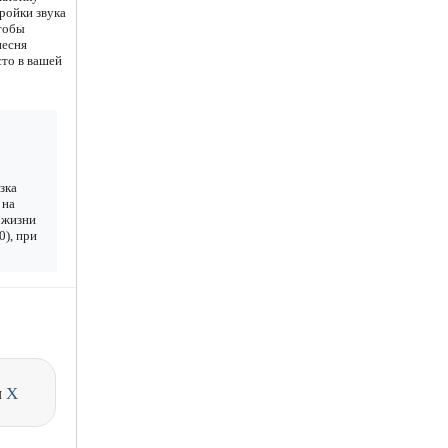
ройки звука
чтобы
песня
сто в вашей
зка
 на
в жизни
0), при
и
X