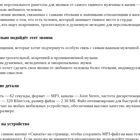
ве персонального рингтона для звонков от самого главного мужчины в жизни 
 или любимого человека.
ления звонков, связанных с самыми тёплыми и значимыми отношениями в жизн
инание о том, что есть человек, который занимает главное место в сердце.
, кто ищет искреннюю, трогательную и душевную мелодию для персонализации
льно подойдёт этот звонок
щинам, которые хотят подчеркнуть особую связь с самым важным мужчиной 
м трогательной, искренней и проникновенной музыки.
м душевных, мелодичных и эмоциональных звуков.
о хочет сделать свои звонки от любимого человека более тёплыми, индивидуа
ыми смыслом.
ие детали
ть — 62 секунды, формат — MP3, каналы — Joint Stereo, частота дискретизац
т — 320 Кбит/сек, размер файла — 2.36 МБ. Файл оптимизирован для быстрой з
учит на любых мобильных устройствах, обеспечивая высокое качество звучани
размере.
 на устройство
 синюю кнопку «Скачать» на странице, чтобы сохранить MP3-файл на ваш тел
и компьютер. Если загрузка не начинается автоматически, используйте правую