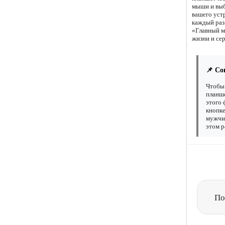
мыши и выб
вашего уст
каждый раз,
«Главный м
жизни и сер
📌 Со
Чтобы 
планше
этого 
кнопке
мужчин
этом р
По