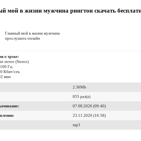
й мой в жизни мужчина рингтон скачать бесплат
Главный мой в жизни мужчина
прослушать онлайн
я о трэке:
t stereo (Stereo)
4100 Гц
0 Кбит/сек.
02 мин
2.36Mb
855 раз(а)
качивание:
07.08.2026 (09:40)
вления:
23.11.2020 (16:58)
mp3