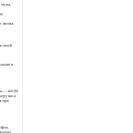
— мужа,
и.
 звонка.
в своей
льными и
ии — 44100
агрузки и
я при
ефон,
 кнопку