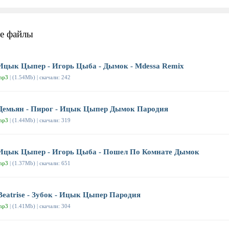
е файлы
Ицык Цыпер - Игорь Цыба - Дымок - Mdessa Remix
mp3
| (1.54Mb) | скачали: 242
Демьян - Пирог - Ицык Цыпер Дымок Пародия
mp3
| (1.44Mb) | скачали: 319
Ицык Цыпер - Игорь Цыба - Пошел По Комнате Дымок
mp3
| (1.37Mb) | скачали: 651
Beatrise - Зубок - Ицык Цыпер Пародия
mp3
| (1.41Mb) | скачали: 304