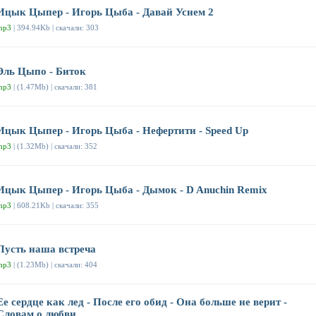
Ицык Цыпер - Игорь Цыба - Давай Уснем 2
mp3
| 394.94Kb | скачали: 303
Эль Цыпо - Биток
mp3
| (1.47Mb) | скачали: 381
Ицык Цыпер - Игорь Цыба - Нефертити - Speed Up
mp3
| (1.32Mb) | скачали: 352
Ицык Цыпер - Игорь Цыба - Дымок - D Anuchin Remix
mp3
| 608.21Kb | скачали: 355
Пусть наша встреча
mp3
| (1.23Mb) | скачали: 404
Ее сердце как лед - После его обид - Она больше не верит -
Словам о любви