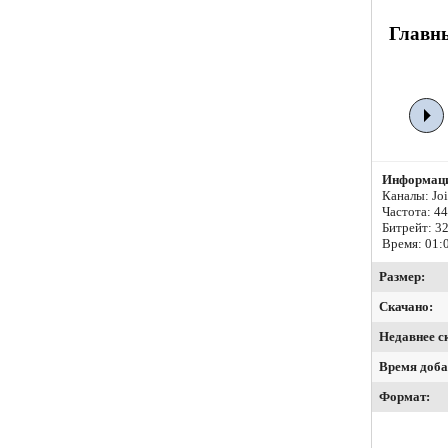
Главны
Информаци
Каналы: Join
Частота: 4
Битрейт:
32
Время: 01:
Размер:
Скачано:
Недавнее с
Время доба
Формат: