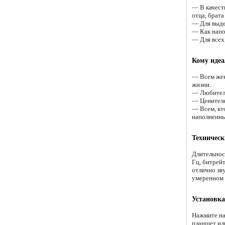
— В качест
отца, брата
— Для выде
— Как напом
— Для всех
Кому идеа
— Всем жен
жизни.
— Любителя
— Ценителя
— Всем, кт
наполненн
Техническ
Длительнос
Гц, битрей
отлично зв
умеренном 
Установка
Нажмите на
планшет ил