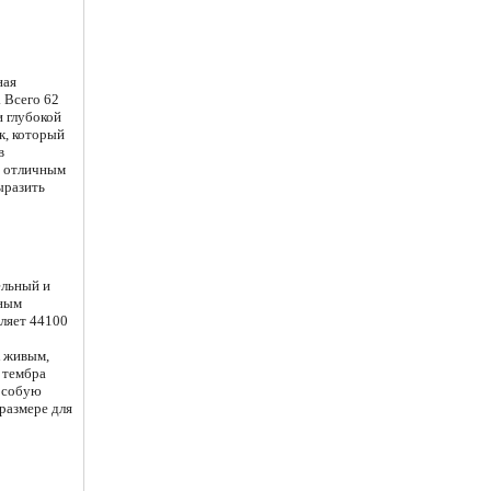
ная
 Всего 62
и глубокой
ек, который
в
н отличным
ыразить
ельный и
мным
вляет 44100
к живым,
 тембра
 особую
размере для