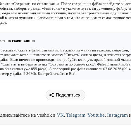
ерите «Сохранить по ссылке как...». После сохранения файла перейдите в наст
ройства, выберите раздел «Рингтоны» и укажите путь к загруженному файлу, 
 когда вам звонит ваш главный мужчина, звучала эта трогательная и душевная 
ой в жизни мужчина», напоминающая о том, что он занимает самое главное ме
дце.
вет по скачиванию
бесплатно скачать файл Главный мой в жизни мужчина на телефон, смартфон,
т или компьютер - нажмите на кнопку "Скачать" синего цвета, и начнется загру
файла. Если ничего не происходит, попробуйте кликнуть правой кнопкой мыши
 "Скачать" и выберите пункт "Сохранить по ссылке как...". Файл Главный мой 
а был скачан уже 855 раз(а). А последний раз файл скачивали 07.08.2026 (09:4
азмер у файла 2.36Mb. Быстрей качайте и Вы!
Поделиться
дписывайтесь на veshok в
VK
,
Telegram
,
Youtube
,
Instagram