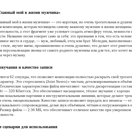
Главный мой в жизни мужчина»
лавный мой в жизни мужчина» — это короткая, но очень трогательная и душев
я композиция, которая посвящена самому важному мужчине в жизни женщины.
тельности, а этот фрагмент уже успевает создать атмосферу тепла, нежности 
ти. Название песни говорит само за себя: это признание в том, что есть челов
лавное место в сердце, — муж, любимый, отец или брат. Мелодия, выполненная 
 стиле, звучит мягко, проникновенно и очень душевно, что делает этот рингто
я персонализации звонка от самого родного мужчины или для тех, кто хочет в
а через музыку.
звучания и качество записи
лится 62 секунды, что позволяет композиции полностью раскрыть свой трогат
арактер. Это стереозапись (Joint Stereo) с чистым, детализированным и объё
 Технические характеристики файла впечатляют: частота дискретизации соста
ейт — 320 Кбит/сек. Это обеспечивает насыщенное, тёплое звучание с хорошо
и вокальными партиями и инструментальными линиями, которые делают тре
 очень эмоциональным. Качество записи позволяет передать все нюансы — от
музыкального сопровождения, делая звук объёмным, чётким и погружающим в
 Размер файла — 2.36 МБ, что обеспечивает отличное качество при умеренном 
льности.
 сценарии для использования