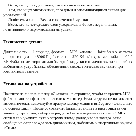
— Всем, кто ценит динамику, ритм и современный стиль.
— Тем, кто ищет энергичный, победный и запоминающийся сигнал для
уведомлений.
— Любителям жанра Beat и современной музыки.
— Всем, кто хочет сделать свои уведомления более энергичными,
позитивными и заряжающими на успех.
Технические детали
Длительность — 1 секунда, формат — MP3, каналы — Joint Stereo, частота
дискретизации — 48000 Гц, битрейт — 320 Кбит/сек, размер файла — 60.9
КБ. Файл оптимизирован для быстрой загрузки и отлично звучит на любых
мобильных устройствах, обеспечивая высокое качество звучания при
компактном размере.
Установка на устройство
Нажмите на синюю кнопку «Скачать» на странице, чтобы сохранить MP3-
файл на ваш телефон, планшет или компьютер. Если загрузка не начинается
автоматически, используйте правую кнопку мыши и выберите «Сохранить
по ссылке как...». После сохранения файла перейдите в настройки звука
вашего устройства, выберите раздел «Звуки уведомлений» или «СМС-
сигналы» и укажите путь к загруженному файлу, чтобы каждое ваше
сообщение сопровождалось динамичным, победным и энергичным звуком
«Great».