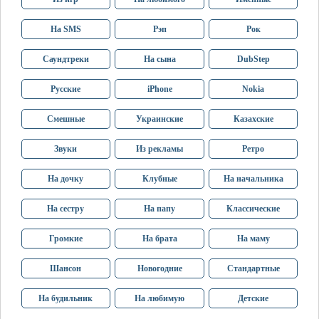
На SMS
Рэп
Рок
Саундтреки
На сына
DubStep
Русские
iPhone
Nokia
Смешные
Украинские
Казахские
Звуки
Из рекламы
Ретро
На дочку
Клубные
На начальника
На сестру
На папу
Классические
Громкие
На брата
На маму
Шансон
Новогодние
Стандартные
На будильник
На любимую
Детские