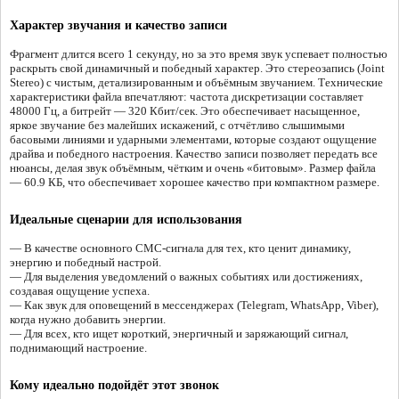
Характер звучания и качество записи
Фрагмент длится всего 1 секунду, но за это время звук успевает полностью
раскрыть свой динамичный и победный характер. Это стереозапись (Joint
Stereo) с чистым, детализированным и объёмным звучанием. Технические
характеристики файла впечатляют: частота дискретизации составляет
48000 Гц, а битрейт — 320 Кбит/сек. Это обеспечивает насыщенное,
яркое звучание без малейших искажений, с отчётливо слышимыми
басовыми линиями и ударными элементами, которые создают ощущение
драйва и победного настроения. Качество записи позволяет передать все
нюансы, делая звук объёмным, чётким и очень «битовым». Размер файла
— 60.9 КБ, что обеспечивает хорошее качество при компактном размере.
Идеальные сценарии для использования
— В качестве основного СМС-сигнала для тех, кто ценит динамику,
энергию и победный настрой.
— Для выделения уведомлений о важных событиях или достижениях,
создавая ощущение успеха.
— Как звук для оповещений в мессенджерах (Telegram, WhatsApp, Viber),
когда нужно добавить энергии.
— Для всех, кто ищет короткий, энергичный и заряжающий сигнал,
поднимающий настроение.
Кому идеально подойдёт этот звонок