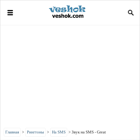
Главная
>
Рингтоны
>
На SMS
>
Звук на SMS - Great