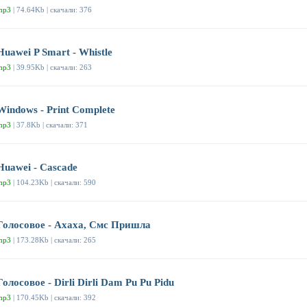
mp3
| 74.64Kb | скачали: 376
Huawei P Smart - Whistle
mp3
| 39.95Kb | скачали: 263
Windows - Print Complete
mp3
| 37.8Kb | скачали: 371
Huawei - Cascade
mp3
| 104.23Kb | скачали: 590
Голосовое - Ахаха, Смс Пришла
mp3
| 173.28Kb | скачали: 265
Голосовое - Dirli Dirli Dam Pu Pu Pidu
mp3
| 170.45Kb | скачали: 392