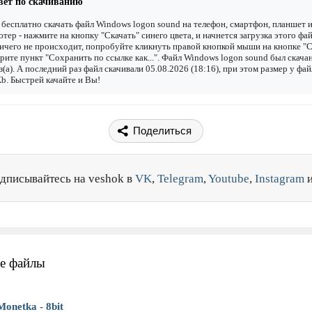
вет по скачиванию
бесплатно скачать файл Windows logon sound на телефон, смартфон, планшет 
тер - нажмите на кнопку "Скачать" синего цвета, и начнется загрузка этого фай
ичего не происходит, попробуйте кликнуть правой кнопкой мыши на кнопке "С
рите пункт "Сохранить по ссылке как...". Файл Windows logon sound был скача
з(а). А последний раз файл скачивали 05.08.2026 (18:16), при этом размер у фай
b. Быстрей качайте и Вы!
Поделиться
дписывайтесь на veshok в
VK
,
Telegram
,
Youtube
,
Instagram
е файлы
Monetka - 8bit