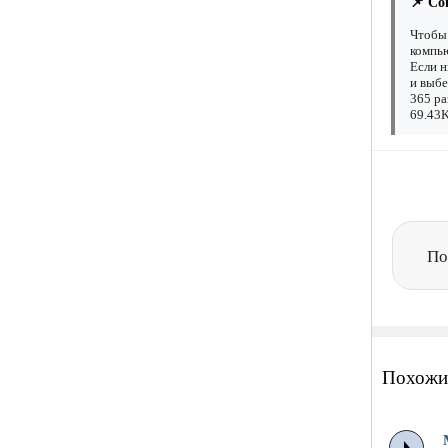
📌 Со
Чтобы 
компью
Если н
и выбе
365 ра
69.43K
По
Похожи