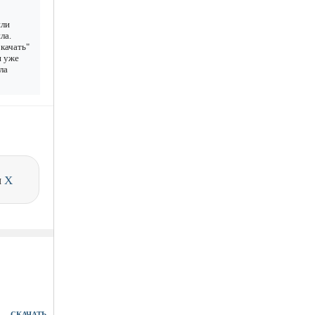
или
ла.
качать"
н уже
ла
и
X
СКАЧАТЬ