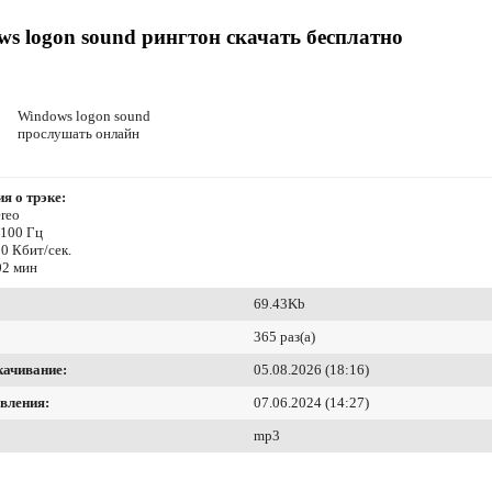
s logon sound рингтон скачать бесплатно
Windows logon sound
прослушать онлайн
я о трэке:
reo
4100 Гц
0 Кбит/сек.
02 мин
69.43Kb
365 раз(а)
качивание:
05.08.2026 (18:16)
вления:
07.06.2024 (14:27)
mp3