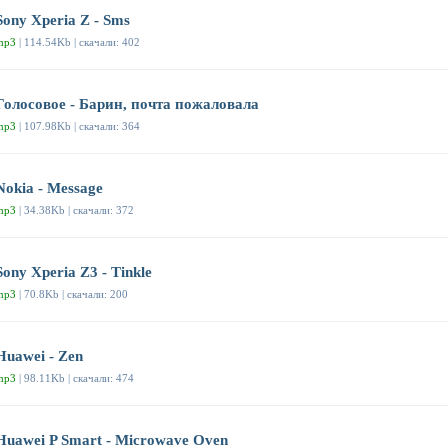
Sony Xperia Z - Sms
mp3
| 114.54Kb | скачали: 402
Голосовое - Барин, почта пожаловала
mp3
| 107.98Kb | скачали: 364
Nokia - Message
mp3
| 34.38Kb | скачали: 372
Sony Xperia Z3 - Tinkle
mp3
| 70.8Kb | скачали: 200
Huawei - Zen
mp3
| 98.11Kb | скачали: 474
Huawei P Smart - Microwave Oven