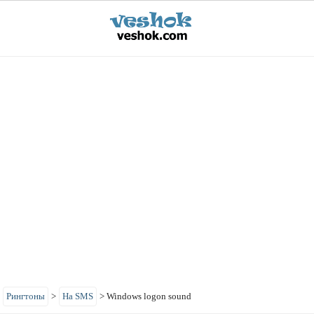
>
Рингтоны
>
На SMS
>
Windows logon sound