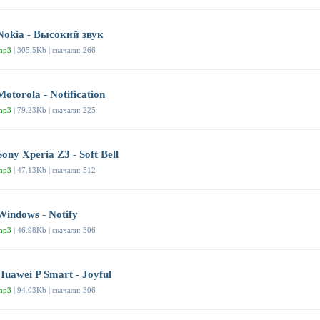
Nokia - Высокий звук
mp3
| 305.5Kb | скачали: 266
Motorola - Notification
mp3
| 79.23Kb | скачали: 225
Sony Xperia Z3 - Soft Bell
mp3
| 47.13Kb | скачали: 512
Windows - Notify
mp3
| 46.98Kb | скачали: 306
Huawei P Smart - Joyful
mp3
| 94.03Kb | скачали: 306