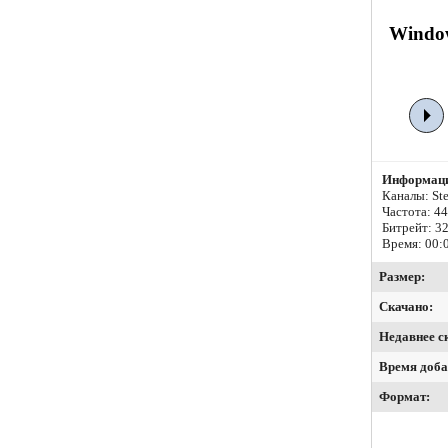
Window
Информаци
Каналы: Ste
Частота: 4
Битрейт:
32
Время: 00:
Размер:
Скачано:
Недавнее с
Время доба
Формат: