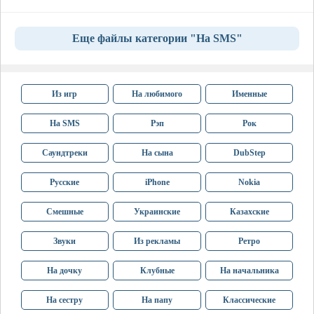
Еще файлы категории "На SMS"
Из игр
На любимого
Именные
На SMS
Рэп
Рок
Саундтреки
На сына
DubStep
Русские
iPhone
Nokia
Смешные
Украинские
Казахские
Звуки
Из рекламы
Ретро
На дочку
Клубные
На начальника
На сестру
На папу
Классические