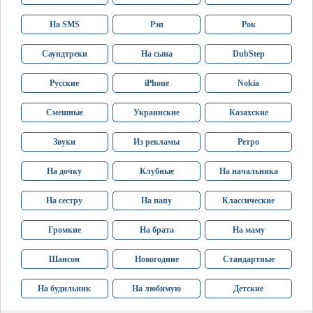
На SMS
Рэп
Рок
Саундтреки
На сына
DubStep
Русские
iPhone
Nokia
Смешные
Украинские
Казахские
Звуки
Из рекламы
Ретро
На дочку
Клубные
На начальника
На сестру
На папу
Классические
Громкие
На брата
На маму
Шансон
Новогодние
Стандартные
На будильник
На любимую
Детские