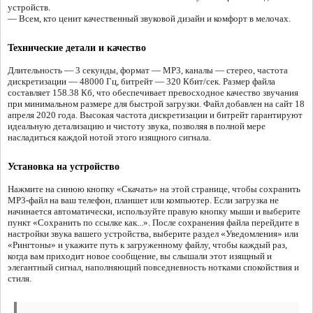
устройств.
— Всем, кто ценит качественный звуковой дизайн и комфорт в мелочах.
Технические детали и качество
Длительность — 3 секунды, формат — MP3, каналы — стерео, частота
дискретизации — 48000 Гц, битрейт — 320 Кбит/сек. Размер файла
составляет 158.38 Кб, что обеспечивает превосходное качество звучания
при минимальном размере для быстрой загрузки. Файл добавлен на сайт 18
апреля 2020 года. Высокая частота дискретизации и битрейт гарантируют
идеальную детализацию и чистоту звука, позволяя в полной мере
насладиться каждой нотой этого изящного сигнала.
Установка на устройство
Нажмите на синюю кнопку «Скачать» на этой странице, чтобы сохранить
MP3-файл на ваш телефон, планшет или компьютер. Если загрузка не
начинается автоматически, используйте правую кнопку мыши и выберите
пункт «Сохранить по ссылке как...». После сохранения файла перейдите в
настройки звука вашего устройства, выберите раздел «Уведомления» или
«Рингтоны» и укажите путь к загруженному файлу, чтобы каждый раз,
когда вам приходит новое сообщение, вы слышали этот изящный и
элегантный сигнал, наполняющий повседневность нотками спокойствия и
стиля.