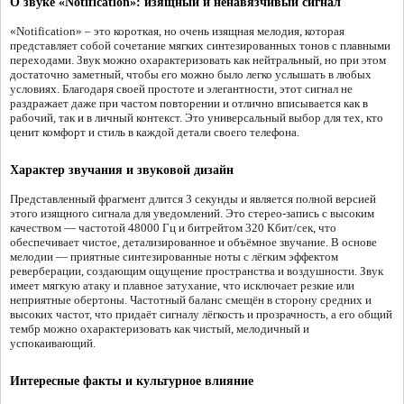
О звуке «Notification»: изящный и ненавязчивый сигнал
«Notification» – это короткая, но очень изящная мелодия, которая
представляет собой сочетание мягких синтезированных тонов с плавными
переходами. Звук можно охарактеризовать как нейтральный, но при этом
достаточно заметный, чтобы его можно было легко услышать в любых
условиях. Благодаря своей простоте и элегантности, этот сигнал не
раздражает даже при частом повторении и отлично вписывается как в
рабочий, так и в личный контекст. Это универсальный выбор для тех, кто
ценит комфорт и стиль в каждой детали своего телефона.
Характер звучания и звуковой дизайн
Представленный фрагмент длится 3 секунды и является полной версией
этого изящного сигнала для уведомлений. Это стерео-запись с высоким
качеством — частотой 48000 Гц и битрейтом 320 Кбит/сек, что
обеспечивает чистое, детализированное и объёмное звучание. В основе
мелодии — приятные синтезированные ноты с лёгким эффектом
реверберации, создающим ощущение пространства и воздушности. Звук
имеет мягкую атаку и плавное затухание, что исключает резкие или
неприятные обертоны. Частотный баланс смещён в сторону средних и
высоких частот, что придаёт сигналу лёгкость и прозрачность, а его общий
тембр можно охарактеризовать как чистый, мелодичный и
успокаивающий.
Интересные факты и культурное влияние