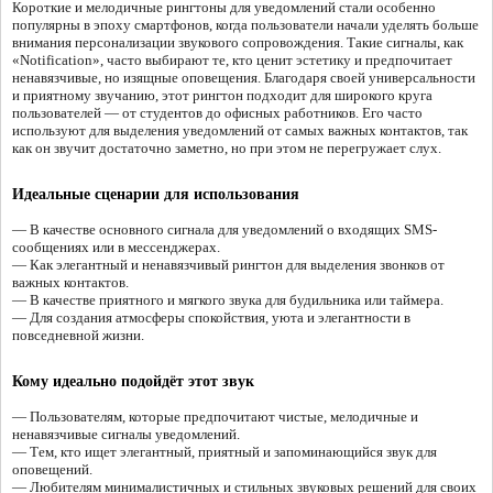
Короткие и мелодичные рингтоны для уведомлений стали особенно
популярны в эпоху смартфонов, когда пользователи начали уделять больше
внимания персонализации звукового сопровождения. Такие сигналы, как
«Notification», часто выбирают те, кто ценит эстетику и предпочитает
ненавязчивые, но изящные оповещения. Благодаря своей универсальности
и приятному звучанию, этот рингтон подходит для широкого круга
пользователей — от студентов до офисных работников. Его часто
используют для выделения уведомлений от самых важных контактов, так
как он звучит достаточно заметно, но при этом не перегружает слух.
Идеальные сценарии для использования
— В качестве основного сигнала для уведомлений о входящих SMS-
сообщениях или в мессенджерах.
— Как элегантный и ненавязчивый рингтон для выделения звонков от
важных контактов.
— В качестве приятного и мягкого звука для будильника или таймера.
— Для создания атмосферы спокойствия, уюта и элегантности в
повседневной жизни.
Кому идеально подойдёт этот звук
— Пользователям, которые предпочитают чистые, мелодичные и
ненавязчивые сигналы уведомлений.
— Тем, кто ищет элегантный, приятный и запоминающийся звук для
оповещений.
— Любителям минималистичных и стильных звуковых решений для своих