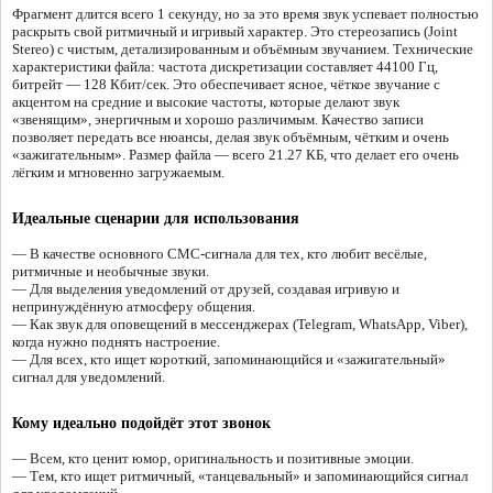
Фрагмент длится всего 1 секунду, но за это время звук успевает полностью
раскрыть свой ритмичный и игривый характер. Это стереозапись (Joint
Stereo) с чистым, детализированным и объёмным звучанием. Технические
характеристики файла: частота дискретизации составляет 44100 Гц,
битрейт — 128 Кбит/сек. Это обеспечивает ясное, чёткое звучание с
акцентом на средние и высокие частоты, которые делают звук
«звенящим», энергичным и хорошо различимым. Качество записи
позволяет передать все нюансы, делая звук объёмным, чётким и очень
«зажигательным». Размер файла — всего 21.27 КБ, что делает его очень
лёгким и мгновенно загружаемым.
Идеальные сценарии для использования
— В качестве основного СМС-сигнала для тех, кто любит весёлые,
ритмичные и необычные звуки.
— Для выделения уведомлений от друзей, создавая игривую и
непринуждённую атмосферу общения.
— Как звук для оповещений в мессенджерах (Telegram, WhatsApp, Viber),
когда нужно поднять настроение.
— Для всех, кто ищет короткий, запоминающийся и «зажигательный»
сигнал для уведомлений.
Кому идеально подойдёт этот звонок
— Всем, кто ценит юмор, оригинальность и позитивные эмоции.
— Тем, кто ищет ритмичный, «танцевальный» и запоминающийся сигнал