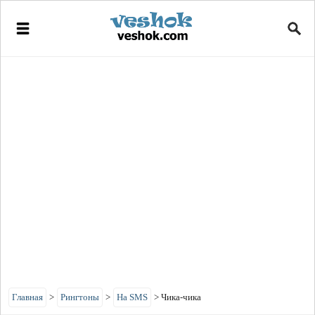
Главная
>
Рингтоны
>
На SMS
>
Чика-чика