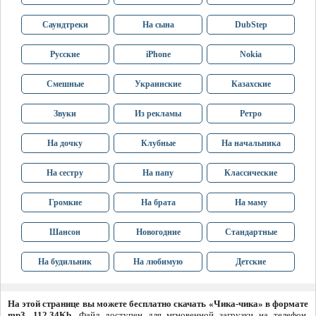
Саундтреки
На сына
DubStep
Русские
iPhone
Nokia
Смешные
Украинские
Казахские
Звуки
Из рекламы
Ретро
На дочку
Клубные
На начальника
На сестру
На папу
Классические
Громкие
На брата
На маму
Шансон
Новогодние
Стандартные
На будильник
На любимую
Детские
На этой странице вы можете бесплатно скачать «Чика-чика» в формате
mp3, 112.34Kb
. Файл доступен для мгновенной загрузки на телефон,