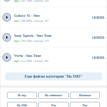
mp3
| 183.78Kb | скачали: 334
Galaxy S5 - Sms
СКАЧАТЬ
mp3
| 398.06Kb | скачали: 327
Sony Xperia - Sms Tone
СКАЧАТЬ
mp3
| 240.12Kb | скачали: 179
Vertu - Sms Tone
СКАЧАТЬ
mp3
| 112.34Kb | скачали: 301
Еще файлы категории "На SMS"
Из игр
На любимого
Именные
На SMS
Рэп
Рок