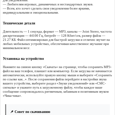
для уведомлений.
— Любителям игровых, динамичных и нестандартных звуков.
— Всем, кто хочет сделать свои уведомления более яркими,
индивидуальными и эмоциональными.
Технические детали
Длительность — 1 секунда, формат — MP3, каналы — Joint Stereo, частота
дискретизации — 44100 Гц, битрейт — 128 Кбит/сек, размер файла —
21.27 КБ. Файл оптимизирован для быстрой загрузки и отлично звучит на
любых мобильных устройствах, обеспечивая качественное звучание при
минимальном весе.
Установка на устройство
Нажмите на синюю кнопку «Скачать» на странице, чтобы сохранить MP3-
файл на ваш телефон, планшет или компьютер. Если загрузка не начинается
автоматически, используйте правую кнопку мыши и выберите «Сохранить
по ссылке как...». После сохранения файла перейдите в настройки звука
вашего устройства, выберите раздел «Звуки уведомлений» или «СМС-
сигналы» и укажите путь к загруженному файлу, чтобы каждое ваше
сообщение сопровождалось ритмичным, забавным и позитивным звуком
«Чика-чика».
📌 Совет по скачиванию