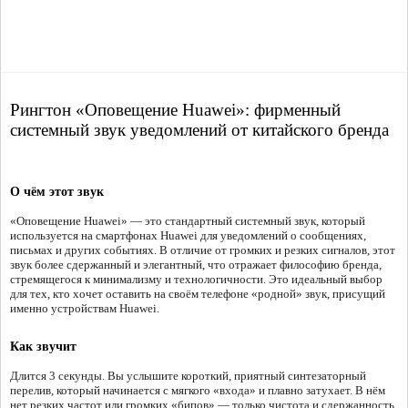
Рингтон «Оповещение Huawei»: фирменный
системный звук уведомлений от китайского бренда
О чём этот звук
«Оповещение Huawei» — это стандартный системный звук, который
используется на смартфонах Huawei для уведомлений о сообщениях,
письмах и других событиях. В отличие от громких и резких сигналов, этот
звук более сдержанный и элегантный, что отражает философию бренда,
стремящегося к минимализму и технологичности. Это идеальный выбор
для тех, кто хочет оставить на своём телефоне «родной» звук, присущий
именно устройствам Huawei.
Как звучит
Длится 3 секунды. Вы услышите короткий, приятный синтезаторный
перелив, который начинается с мягкого «входа» и плавно затухает. В нём
нет резких частот или громких «бипов» — только чистота и сдержанность.