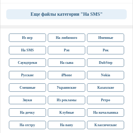
Еще файлы категории "На SMS"
Из игр
На любимого
Именные
На SMS
Рэп
Рок
Саундтреки
На сына
DubStep
Русские
iPhone
Nokia
Смешные
Украинские
Казахские
Звуки
Из рекламы
Ретро
На дочку
Клубные
На начальника
На сестру
На папу
Классические