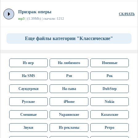
Призрак оперы
СКАЧАТЬ
mp3
| (1.39Mb) | скачали: 1212
Еще файлы категории "Классические"
Из игр
На любимого
Именные
На SMS
Рэп
Рок
Саундтреки
На сына
DubStep
Русские
iPhone
Nokia
Смешные
Украинские
Казахские
Звуки
Из рекламы
Ретро