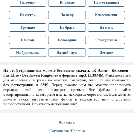
На дочку
Клубные
На начальника
На сестру
На папу
Классические
Громкие
На брата
На маму
Шансон
Новогодние
Стандартные
На будильник
На любимую
Детские
На этой странице вы можете бесплатно скачать «К Элизе - Бетховен -
Fur Elise - Beethoven Ringtone» в формате mp3, (1.39Mb)
. Файл доступен
для мгновенной загрузки на телефон, смартфон, планшет или компьютер
без регистрации и SMS
. Перед скачиванием вы можете прослушать
отрывок онлайн или посмотреть превью. Все файлы на сайте
отсортированы по категориям и легко находятся через поиск. Если хотите,
можете также загрузить свои файлы и поделиться ими с другими
пользователями. Приятного использования!
Контакты
Соглашение/Правила