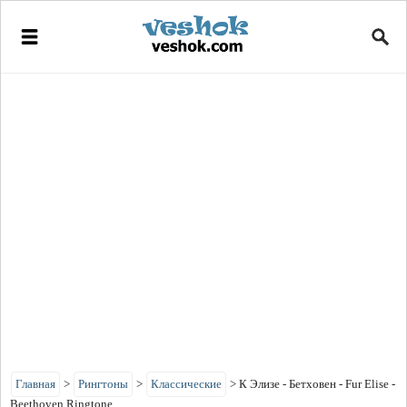
Главная
>
Рингтоны
>
Классические
>
К Элизе - Бетховен - Fur Elise -
Beethoven Ringtone