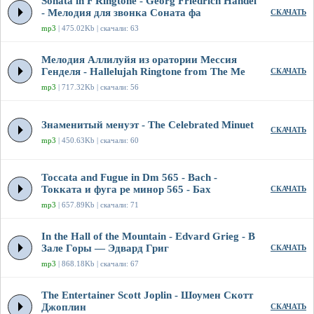
Sonata in F Ringtone - Georg Friedrich Handel
- Мелодия для звонка Соната фа
СКАЧАТЬ
mp3
| 475.02Kb | скачали: 63
Мелодия Аллилуйя из оратории Мессия
Генделя - Hallelujah Ringtone from The Me
СКАЧАТЬ
mp3
| 717.32Kb | скачали: 56
Знаменитый менуэт - The Celebrated Minuet
СКАЧАТЬ
mp3
| 450.63Kb | скачали: 60
Toccata and Fugue in Dm 565 - Bach -
Токката и фуга ре минор 565 - Бах
СКАЧАТЬ
mp3
| 657.89Kb | скачали: 71
In the Hall of the Mountain - Edvard Grieg - В
Зале Горы — Эдвард Григ
СКАЧАТЬ
mp3
| 868.18Kb | скачали: 67
The Entertainer Scott Joplin - Шоумен Скотт
Джоплин
СКАЧАТЬ