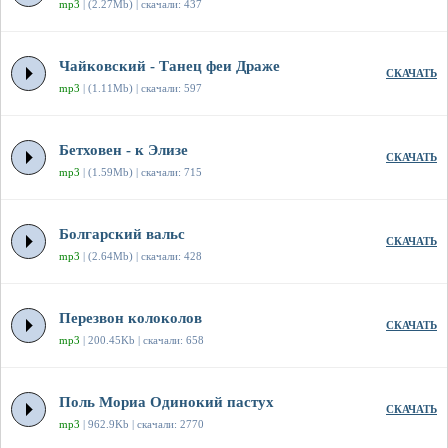
mp3
| (2.27Mb) | скачали: 437
Чайковский - Танец феи Драже
СКАЧАТЬ
mp3
| (1.11Mb) | скачали: 597
Бетховен - к Элизе
СКАЧАТЬ
mp3
| (1.59Mb) | скачали: 715
Болгарский вальс
СКАЧАТЬ
mp3
| (2.64Mb) | скачали: 428
Перезвон колоколов
СКАЧАТЬ
mp3
| 200.45Kb | скачали: 658
Поль Мориа Одинокий пастух
СКАЧАТЬ
mp3
| 962.9Kb | скачали: 2770