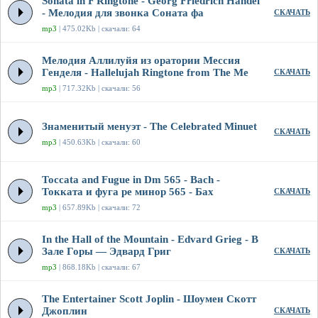
Sonata in F Ringtone - Georg Friedrich Handel
- Мелодия для звонка Соната фа
СКАЧАТЬ
mp3
| 475.02Kb | скачали: 64
Мелодия Аллилуйя из оратории Мессия
Генделя - Hallelujah Ringtone from The Me
СКАЧАТЬ
mp3
| 717.32Kb | скачали: 56
Знаменитый менуэт - The Celebrated Minuet
СКАЧАТЬ
mp3
| 450.63Kb | скачали: 60
Toccata and Fugue in Dm 565 - Bach -
Токката и фуга ре минор 565 - Бах
СКАЧАТЬ
mp3
| 657.89Kb | скачали: 72
In the Hall of the Mountain - Edvard Grieg - В
Зале Горы — Эдвард Григ
СКАЧАТЬ
mp3
| 868.18Kb | скачали: 67
The Entertainer Scott Joplin - Шоумен Скотт
Джоплин
СКАЧАТЬ