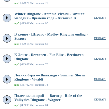
mp3
| 479.28Kb | скачали: 77
Winter Ringtone - Antonio Vivaldi - Зимняя
мелодия - Времена года - Антонио В
СКАЧАТЬ
mp3
| 415.01Kb | скачали: 96
В конце - Штраус - Medley Ringtone ending -
Strauss
СКАЧАТЬ
mp3
| 470.15Kb | скачали: 62
К Элизе - Бетховен - Fur Elise - Beethoven
Ringtone
СКАЧАТЬ
mp3
| 495.67Kb | скачали: 75
Летняя буря — Вивальди - Summer Storm
Ringtone - Vivaldi
СКАЧАТЬ
mp3
| 357.62Kb | скачали: 73
Полет валькирий — Вагнер - Ride of the
Valkyries Ringtone - Wagner
СКАЧАТЬ
mp3
| 899.39Kb | скачали: 64