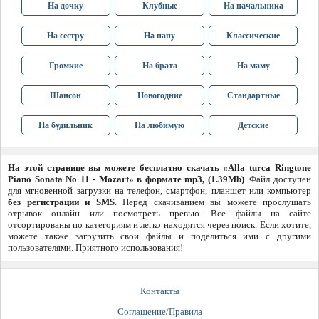
На дочку
Клубные
На начальника
На сестру
На папу
Классические
Громкие
На брата
На маму
Шансон
Новогодние
Стандартные
На будильник
На любимую
Детские
На этой странице вы можете бесплатно скачать «Alla turca Ringtone
Piano Sonata No 11 - Mozart» в формате mp3, (1.39Mb)
. Файл доступен
для мгновенной загрузки на телефон, смартфон, планшет или компьютер
без регистрации и SMS
. Перед скачиванием вы можете прослушать
отрывок онлайн или посмотреть превью. Все файлы на сайте
отсортированы по категориям и легко находятся через поиск. Если хотите,
можете также загрузить свои файлы и поделиться ими с другими
пользователями. Приятного использования!
Контакты
Соглашение/Правила