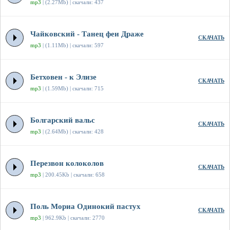
mp3
| (2.27Mb) | скачали: 437
Чайковский - Танец феи Драже
СКАЧАТЬ
mp3
| (1.11Mb) | скачали: 597
Бетховен - к Элизе
СКАЧАТЬ
mp3
| (1.59Mb) | скачали: 715
Болгарский вальс
СКАЧАТЬ
mp3
| (2.64Mb) | скачали: 428
Перезвон колоколов
СКАЧАТЬ
mp3
| 200.45Kb | скачали: 658
Поль Мориа Одинокий пастух
СКАЧАТЬ
mp3
| 962.9Kb | скачали: 2770