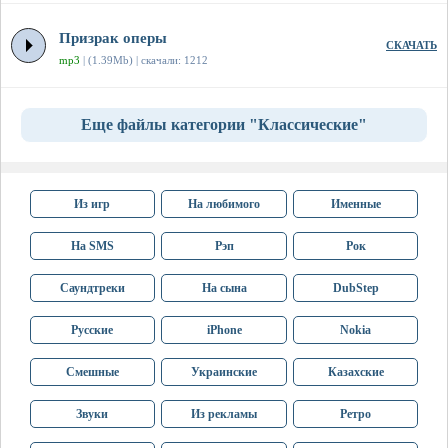
Призрак оперы
СКАЧАТЬ
mp3
| (1.39Mb) | скачали: 1212
Еще файлы категории "Классические"
Из игр
На любимого
Именные
На SMS
Рэп
Рок
Саундтреки
На сына
DubStep
Русские
iPhone
Nokia
Смешные
Украинские
Казахские
Звуки
Из рекламы
Ретро