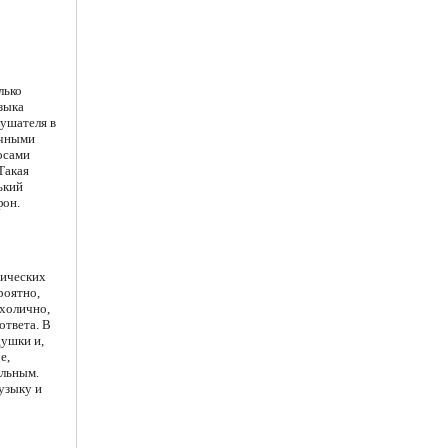
лько
зыка
лушателя в
ичными
осами
Такая
ький
фон.
тических
роятно,
холично,
ответа. В
душки и,
е,
ельным.
узыку и