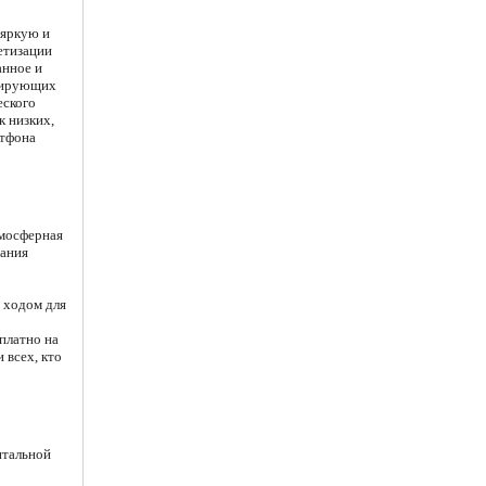
 яркую и
ретизации
анное и
ьсирующих
еского
к низких,
ртфона
тмосферная
дания
 ходом для
платно на
 всех, кто
нтальной