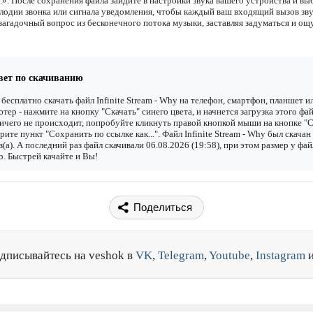
..». После сохранения файла зайдите в настройки звука вашего устройства и вы
елодии звонка или сигнала уведомления, чтобы каждый ваш входящий вызов зву
 загадочный вопрос из бесконечного потока музыки, заставляя задуматься и ощ
вет по скачиванию
бесплатно скачать файл Infinite Stream - Why на телефон, смартфон, планшет и
тер - нажмите на кнопку "Скачать" синего цвета, и начнется загрузка этого фай
ичего не происходит, попробуйте кликнуть правой кнопкой мыши на кнопке "С
рите пункт "Сохранить по ссылке как...". Файл Infinite Stream - Why был скачан
з(а). А последний раз файл скачивали 06.08.2026 (19:58), при этом размер у фай
. Быстрей качайте и Вы!
Поделиться
дписывайтесь на veshok в
VK
,
Telegram
,
Youtube
,
Instagram