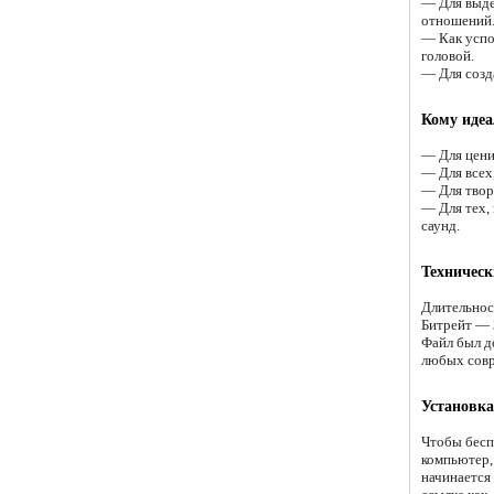
— Для выде
отношений
— Как успо
головой.
— Для созд
Кому идеа
— Для цени
— Для всех
— Для твор
— Для тех,
саунд.
Техническ
Длительнос
Битрейт — 
Файл был до
любых совр
Установка
Чтобы бесп
компьютер,
начинается