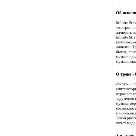
Об исполн
Infinite S
электронной
личность и
Infinite St
глубокое, 
линиями. Т
бытия, пои
музыка иде
музыкальны
О треке «
«Why» — эт
синтезатор
отражает е
задумчиво 
музыке, ве
возможно, 
минималист
Такой ринг
хочет выде
Характер 