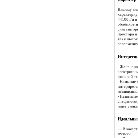
Вашему вни
характерную
44100 Гц и
объёмное з
синтезатор
простора и
так и высок
современну
Интересны
- Жанр, в к
электроник
фоновой ат
- Название
интерпрета
независимо
- Независи
специализи
ищет уника
Идеальные
— В качест
музыки.