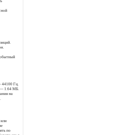
ть
сной
зиций.
он.
мобытный
 44100 Гц.
 — 1.64 МБ.
вания на
.
 или
не
ить по