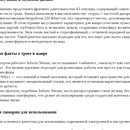
манию представлен фрагмент длительностью 43 секунды, содержащий самую
 часть трека. Запись выполнена в высоком качестве: стерео, с частотой диск
 впечатляющим битрейтом 320 Кбит/сек, что гарантирует чистое, детализиров
вучание. В этом отрывке вы услышите характерное для жанра сочетание пул
ных партий, глубокого баса и, возможно, вокала, создающих атмосферу космич
 задумчивости. Звук очень чистый и стереофоничный, с отличной передачей ка
их частот. Такой рингтон идеально подходит для тех, кто ищет для своего сма
ю, атмосферную и мелодичную музыку.
е факты о треке и жанре
отором работает Infinite Stream, часто называют «эмбиент», «чилл-аут» или «а
а». Эта музыка идеально подходит для релаксации, работы или просто для соз
мосферы.
 «Why» — это сильный и ёмкий заголовок, который оставляет пространство для
ции и вызывает эмоциональный отклик, что является отличным маркетинговым
го артиста.
мые проекты, подобные Infinite Stream, часто распространяют свою музыку бес
рованных платформах, что делает их популярными среди создателей контента и
льные звуки.
 сценарии для использования
ве основного рингтона для поклонников современной электронной и инструме