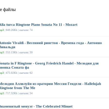
е файлы
Alla turca Ringtone Piano Sonata No 11 - Mozart
mp3
| 949.26Kb | скачали: 74
Antonio Vivaldi - Весенний рингтон - Времена года - Антонио
Вивальди
mp3
| 553.13Kb | скачали: 59
Sonata in F Ringtone - Georg Friedrich Handel - Мелодия для
звонка Соната фа
mp3
| 475.02Kb | скачали: 62
Мелодия Аллилуйя из оратории Мессия Генделя - Hallelujah
Ringtone from The Me
mp3
| 717.32Kb | скачали: 54
Знаменитый менуэт - The Celebrated Minuet