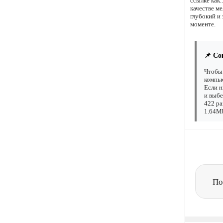
ссылке как.
качестве м
глубокий и
моменте.
📌 Со
Чтобы 
компью
Если н
и выбе
422 ра
1.64Mb
По