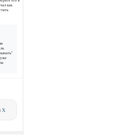
берите его в
чал как
утить
ли
ла.
качать"
 уже
ла
и
X