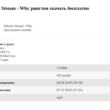
te Stream - Why рингтон скачать бесплатно
Infinite Stream - Why
прослушать онлайн
я о трэке:
reo
4100 Гц
0 Кбит/сек.
43 мин
1.64Mb
422 раз(а)
качивание:
06.08.2026 (19:58)
вления:
07.12.2022 (15:33)
mp3