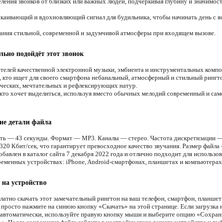
ления звонков от близких или важных людей, подчёркивая глубину и значимос
.
каивающий и вдохновляющий сигнал для будильника, чтобы начинать день с я
ания стильной, современной и задумчивой атмосферы при входящем вызове.
льно подойдёт этот звонок
телей качественной электронной музыки, эмбиента и инструментальных компо
, кто ищет для своего смартфона небанальный, атмосферный и стильный рингт
ческих, мечтательных и рефлексирующих натур.
 кто хочет выделиться, используя вместо обычных мелодий современный и са
ие детали файла
ть — 43 секунды. Формат — MP3. Каналы — стерео. Частота дискретизации —
320 Кбит/сек, что гарантирует превосходное качество звучания. Размер файла
бавлен в каталог сайта 7 декабря 2022 года и отлично подходит для использо
еменных устройствах: iPhone, Android-смартфонах, планшетах и компьютерах
 на устройство
латно скачать этот замечательный рингтон на ваш телефон, смартфон, планшет
 просто нажмите на синюю кнопку «Скачать» на этой странице. Если загрузка 
 автоматически, используйте правую кнопку мыши и выберите опцию «Сохран