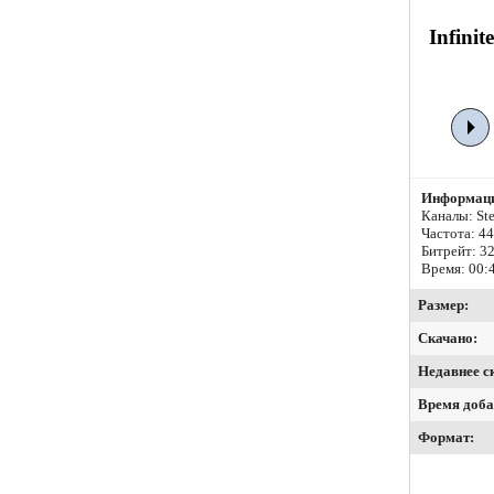
Infini
Информаци
Каналы: Ste
Частота: 4
Битрейт:
32
Время: 00:
Размер:
Скачано:
Недавнее с
Время доба
Формат: