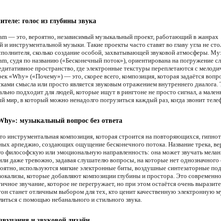
ителе: голос из глубины звука
tream — это, вероятно, независимый музыкальный проект, работающий в жанрах
 и инструментальной музыки. Такие проекты часто ставят во главу угла не сто
сполнителя, сколько создание особой, захватывающей звуковой атмосферы. Му
ream, судя по названию («Бесконечный поток»), ориентирована на погружение с
медитативное пространство, где электронные текстуры переплетаются с мелод
рек «Why» («Почему») — это, скорее всего, композиция, которая задаётся вопр
сками смысла или просто является звуковым отражением внутреннего диалога. 
ально подходит для людей, которые ищут в рингтоне не просто сигнал, а мален
й мир, в который можно ненадолго погрузиться каждый раз, когда звонит теле
Why»: музыкальный вопрос без ответа
о инструментальная композиция, которая строится на повторяющихся, гипно
ных арпеджио, создающих ощущение бесконечного потока. Название трека, ве
го философскую или эмоциональную направленность: она может звучать мелан
или даже тревожно, задавая слушателю вопросы, на которые нет однозначного 
роятно, используются мягкие электронные биты, воздушные синтезаторные по
вокализы, которые добавляют композиции глубины и простора. Это современно
ичное звучание, которое не перегружает, но при этом остаётся очень выразит
тон станет отличным выбором для тех, кто ценит качественную электронную м
литься с помощью небанального и стильного звука.
звучания и звуковой дизайн