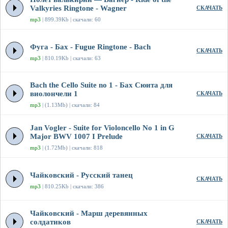
Valkyries Ringtone - Wagner
СКАЧАТЬ
mp3
| 899.39Kb | скачали: 60
Фуга - Бах - Fugue Ringtone - Bach
СКАЧАТЬ
mp3
| 810.19Kb | скачали: 63
Bach the Cello Suite no 1 - Бах Сюита для
виолончели 1
СКАЧАТЬ
mp3
| (1.13Mb) | скачали: 84
Jan Vogler - Suite for Violoncello No 1 in G
Major BWV 1007 I Prelude
СКАЧАТЬ
mp3
| (1.72Mb) | скачали: 818
Чайковский - Русский танец
СКАЧАТЬ
mp3
| 810.25Kb | скачали: 386
Чайковский - Марш деревянных
солдатиков
СКАЧАТЬ