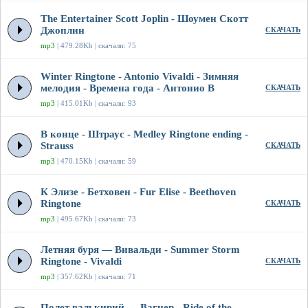
The Entertainer Scott Joplin - Шоумен Скотт
Джоплин
СКАЧАТЬ
mp3
| 479.28Kb | скачали: 75
Winter Ringtone - Antonio Vivaldi - Зимняя
мелодия - Времена года - Антонио В
СКАЧАТЬ
mp3
| 415.01Kb | скачали: 93
В конце - Штраус - Medley Ringtone ending -
Strauss
СКАЧАТЬ
mp3
| 470.15Kb | скачали: 59
К Элизе - Бетховен - Fur Elise - Beethoven
Ringtone
СКАЧАТЬ
mp3
| 495.67Kb | скачали: 73
Летняя буря — Вивальди - Summer Storm
Ringtone - Vivaldi
СКАЧАТЬ
mp3
| 357.62Kb | скачали: 71
Полет валькирий — Вагнер - Ride of the