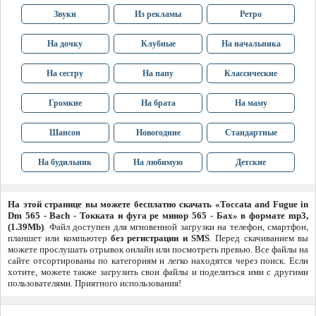
Звуки
Из рекламы
Ретро
На дочку
Клубные
На начальника
На сестру
На папу
Классические
Громкие
На брата
На маму
Шансон
Новогодние
Стандартные
На будильник
На любимую
Детские
На этой странице вы можете бесплатно скачать «Toccata and Fugue in
Dm 565 - Bach - Токката и фуга ре минор 565 - Бах» в формате mp3,
(1.39Mb)
. Файл доступен для мгновенной загрузки на телефон, смартфон,
планшет или компьютер
без регистрации и SMS
. Перед скачиванием вы
можете прослушать отрывок онлайн или посмотреть превью. Все файлы на
сайте отсортированы по категориям и легко находятся через поиск. Если
хотите, можете также загрузить свои файлы и поделиться ими с другими
пользователями. Приятного использования!