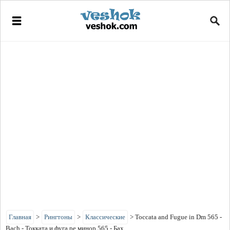
Главная
>
Рингтоны
>
Классические
>
Toccata and Fugue in Dm 565 -
Bach - Токката и фуга ре минор 565 - Бах