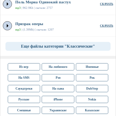
Поль Мориа Одинокий пастух
СКАЧАТЬ
mp3
| 962.9Kb | скачали: 2757
Призрак оперы
СКАЧАТЬ
mp3
| (1.39Mb) | скачали: 1207
Еще файлы категории "Классические"
Из игр
На любимого
Именные
На SMS
Рэп
Рок
Саундтреки
На сына
DubStep
Русские
iPhone
Nokia
Смешные
Украинские
Казахские