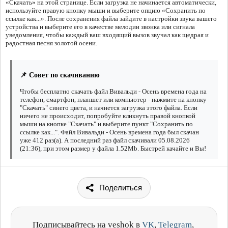
«Скачать» на этой странице. Если загрузка не начинается автоматически,
используйте правую кнопку мыши и выберите опцию «Сохранить по
ссылке как...». После сохранения файла зайдите в настройки звука вашего
устройства и выберите его в качестве мелодии звонка или сигнала
уведомления, чтобы каждый ваш входящий вызов звучал как щедрая и
радостная песня золотой осени.
📌 Совет по скачиванию
Чтобы бесплатно скачать файл Вивальди - Осень времена года на
телефон, смартфон, планшет или компьютер - нажмите на кнопку
"Скачать" синего цвета, и начнется загрузка этого файла. Если
ничего не происходит, попробуйте кликнуть правой кнопкой
мыши на кнопке "Скачать" и выберите пункт "Сохранить по
ссылке как...". Файл Вивальди - Осень времена года был скачан
уже 412 раз(а). А последний раз файл скачивали 05.08.2026
(21:36), при этом размер у файла 1.52Mb. Быстрей качайте и Вы!
Поделиться
Подписывайтесь на veshok в
VK
,
Telegram
,