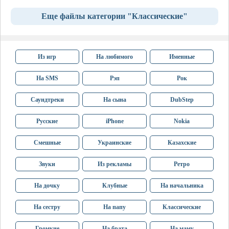
Еще файлы категории "Классические"
Из игр
На любимого
Именные
На SMS
Рэп
Рок
Саундтреки
На сына
DubStep
Русские
iPhone
Nokia
Смешные
Украинские
Казахские
Звуки
Из рекламы
Ретро
На дочку
Клубные
На начальника
На сестру
На папу
Классические
Громкие
На брата
На маму