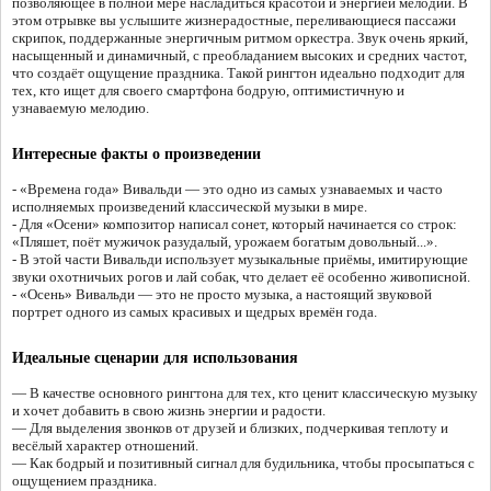
позволяющее в полной мере насладиться красотой и энергией мелодии. В
этом отрывке вы услышите жизнерадостные, переливающиеся пассажи
скрипок, поддержанные энергичным ритмом оркестра. Звук очень яркий,
насыщенный и динамичный, с преобладанием высоких и средних частот,
что создаёт ощущение праздника. Такой рингтон идеально подходит для
тех, кто ищет для своего смартфона бодрую, оптимистичную и
узнаваемую мелодию.
Интересные факты о произведении
- «Времена года» Вивальди — это одно из самых узнаваемых и часто
исполняемых произведений классической музыки в мире.
- Для «Осени» композитор написал сонет, который начинается со строк:
«Пляшет, поёт мужичок разудалый, урожаем богатым довольный...».
- В этой части Вивальди использует музыкальные приёмы, имитирующие
звуки охотничьих рогов и лай собак, что делает её особенно живописной.
- «Осень» Вивальди — это не просто музыка, а настоящий звуковой
портрет одного из самых красивых и щедрых времён года.
Идеальные сценарии для использования
— В качестве основного рингтона для тех, кто ценит классическую музыку
и хочет добавить в свою жизнь энергии и радости.
— Для выделения звонков от друзей и близких, подчеркивая теплоту и
весёлый характер отношений.
— Как бодрый и позитивный сигнал для будильника, чтобы просыпаться с
ощущением праздника.