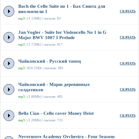
Bach the Cello Suite no 1 - Бах Сюита для
виолончели 1
СКАЧАТЬ
mp3
| (1.13Mb) | скачали: 83
Jan Vogler - Suite for Violoncello No 1 in G
Major BWV 1007 I Prelude
СКАЧАТЬ
mp3
| (1.72Mb) | скачали: 817
Чайковский - Русский танец
СКАЧАТЬ
mp3
| 810.25Kb | скачали: 385
Чайковский - Марш деревянных
солдатиков
СКАЧАТЬ
mp3
| (1.66Mb) | скачали: 485
Bella Ciao - Cello cover Money Heist
СКАЧАТЬ
mp3
| (1.28Mb) | скачали: 733
Nevermore Academy Orchestra - Four Seasons