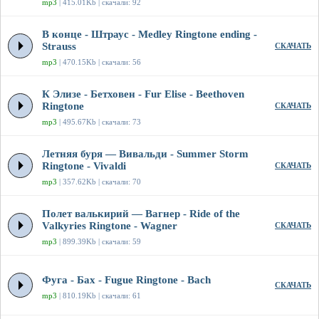
mp3
| 415.01Kb | скачали: 92
В конце - Штраус - Medley Ringtone ending -
Strauss
СКАЧАТЬ
mp3
| 470.15Kb | скачали: 56
К Элизе - Бетховен - Fur Elise - Beethoven
Ringtone
СКАЧАТЬ
mp3
| 495.67Kb | скачали: 73
Летняя буря — Вивальди - Summer Storm
Ringtone - Vivaldi
СКАЧАТЬ
mp3
| 357.62Kb | скачали: 70
Полет валькирий — Вагнер - Ride of the
Valkyries Ringtone - Wagner
СКАЧАТЬ
mp3
| 899.39Kb | скачали: 59
Фуга - Бах - Fugue Ringtone - Bach
СКАЧАТЬ
mp3
| 810.19Kb | скачали: 61