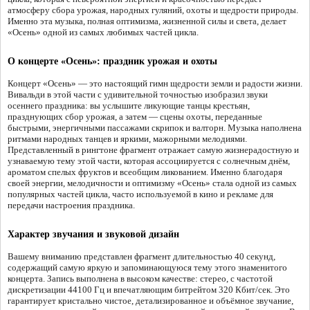
атмосферу сбора урожая, народных гуляний, охоты и щедрости природы.
Именно эта музыка, полная оптимизма, жизненной силы и света, делает
«Осень» одной из самых любимых частей цикла.
О концерте «Осень»: праздник урожая и охоты
Концерт «Осень» — это настоящий гимн щедрости земли и радости жизни.
Вивальди в этой части с удивительной точностью изобразил звуки
осеннего праздника: вы услышите ликующие танцы крестьян,
празднующих сбор урожая, а затем — сцены охоты, переданные
быстрыми, энергичными пассажами скрипок и валторн. Музыка наполнена
ритмами народных танцев и яркими, мажорными мелодиями.
Представленный в рингтоне фрагмент отражает самую жизнерадостную и
узнаваемую тему этой части, которая ассоциируется с солнечным днём,
ароматом спелых фруктов и всеобщим ликованием. Именно благодаря
своей энергии, мелодичности и оптимизму «Осень» стала одной из самых
популярных частей цикла, часто используемой в кино и рекламе для
передачи настроения праздника.
Характер звучания и звуковой дизайн
Вашему вниманию представлен фрагмент длительностью 40 секунд,
содержащий самую яркую и запоминающуюся тему этого знаменитого
концерта. Запись выполнена в высоком качестве: стерео, с частотой
дискретизации 44100 Гц и впечатляющим битрейтом 320 Кбит/сек. Это
гарантирует кристально чистое, детализированное и объёмное звучание,