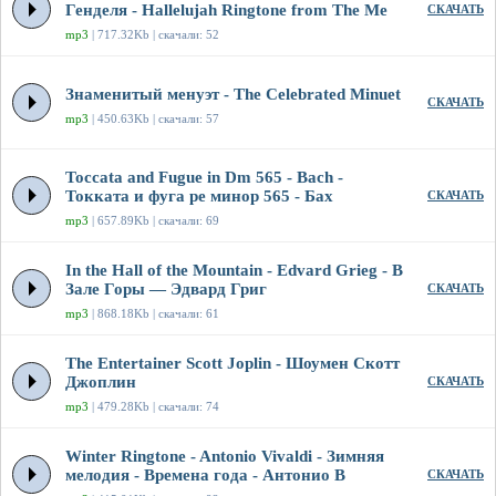
Генделя - Hallelujah Ringtone from The Me
СКАЧАТЬ
mp3
| 717.32Kb | скачали: 52
Знаменитый менуэт - The Celebrated Minuet
СКАЧАТЬ
mp3
| 450.63Kb | скачали: 57
Toccata and Fugue in Dm 565 - Bach -
Токката и фуга ре минор 565 - Бах
СКАЧАТЬ
mp3
| 657.89Kb | скачали: 69
In the Hall of the Mountain - Edvard Grieg - В
Зале Горы — Эдвард Григ
СКАЧАТЬ
mp3
| 868.18Kb | скачали: 61
The Entertainer Scott Joplin - Шоумен Скотт
Джоплин
СКАЧАТЬ
mp3
| 479.28Kb | скачали: 74
Winter Ringtone - Antonio Vivaldi - Зимняя
мелодия - Времена года - Антонио В
СКАЧАТЬ