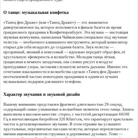
О танце: музыкальная конфетка
«Танец феи Драже» (или «Танец Драже») — это знаменитое
дивертисментное па, которое исполняется в финале балета во время
грандиозного праздника в Конфитюренбурге. Эта музыка — настоящая
звуковая жемчужина, написанная Чайковским специально под звучание
челесты — необычного клавишного инструмента, который композитор
открыл для себя незадолго до создания балета. Звук челесты —
прозрачный, звонкий и невесомый — идеально передаёт образ феи, её
хрустальную эфемерность и волшебство. Мелодия танца лёгкая,
грациозная и немного загадочная, она словно рисует в воздухе
причудливые узоры, заставляя слушателя затаить дыхание. Именно это
сочетание изысканности и волшебства сделало «Танец феи Драже»
неотъемлемой частью новогодних праздников и одним из лучших
музыкальных подарков для вашего телефона.
Характер звучания и звуковой дизайн
Вашему вниманию представлен фрагмент длительностью 29 секунд,
содержащий самые узнаваемые и волшебные моменты этого танца. Запись
выполнена в высоком качестве: стерео, с частотой дискретизации 44100
Гц и впечатляющим битрейтом 320 Кбит/сек, что гарантирует кристально
чистое и детализированное звучание. В этом отрывке вы услышите
хрустальные, переливчатые пассажи челесты, которые переплетаются с
мягким аккомпанементом струнных и деревянных духовых. Темп —