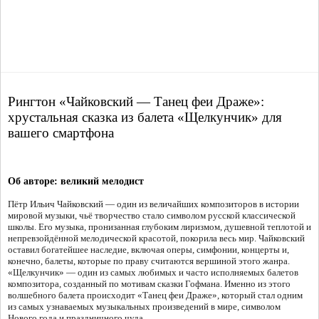
Рингтон «Чайковский — Танец феи Драже»:
хрустальная сказка из балета «Щелкунчик» для
вашего смартфона
Об авторе: великий мелодист
Пётр Ильич Чайковский — один из величайших композиторов в истории
мировой музыки, чьё творчество стало символом русской классической
школы. Его музыка, пронизанная глубоким лиризмом, душевной теплотой и
непревзойдённой мелодической красотой, покорила весь мир. Чайковский
оставил богатейшее наследие, включая оперы, симфонии, концерты и,
конечно, балеты, которые по праву считаются вершиной этого жанра.
«Щелкунчик» — один из самых любимых и часто исполняемых балетов
композитора, созданный по мотивам сказки Гофмана. Именно из этого
волшебного балета происходит «Танец феи Драже», который стал одним
из самых узнаваемых музыкальных произведений в мире, символом
Нового года и праздничного чуда.