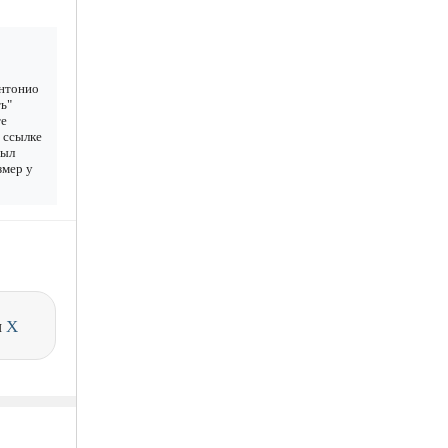
Антонио
ь"
те
 ссылке
был
змер у
и
X