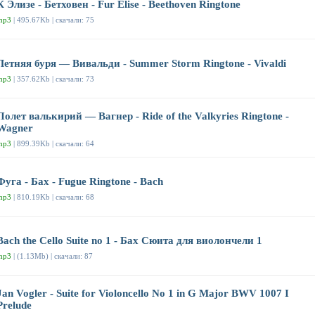
К Элизе - Бетховен - Fur Elise - Beethoven Ringtone
mp3
| 495.67Kb | скачали: 75
Летняя буря — Вивальди - Summer Storm Ringtone - Vivaldi
mp3
| 357.62Kb | скачали: 73
Полет валькирий — Вагнер - Ride of the Valkyries Ringtone -
Wagner
mp3
| 899.39Kb | скачали: 64
Фуга - Бах - Fugue Ringtone - Bach
mp3
| 810.19Kb | скачали: 68
Bach the Cello Suite no 1 - Бах Сюита для виолончели 1
mp3
| (1.13Mb) | скачали: 87
Jan Vogler - Suite for Violoncello No 1 in G Major BWV 1007 I
Prelude