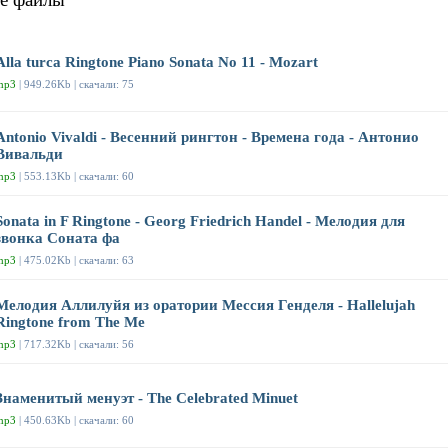
Alla turca Ringtone Piano Sonata No 11 - Mozart
mp3
| 949.26Kb | скачали: 75
Antonio Vivaldi - Весенний рингтон - Времена года - Антонио
Вивальди
mp3
| 553.13Kb | скачали: 60
Sonata in F Ringtone - Georg Friedrich Handel - Мелодия для
звонка Соната фа
mp3
| 475.02Kb | скачали: 63
Мелодия Аллилуйя из оратории Мессия Генделя - Hallelujah
Ringtone from The Me
mp3
| 717.32Kb | скачали: 56
Знаменитый менуэт - The Celebrated Minuet
mp3
| 450.63Kb | скачали: 60