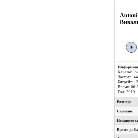
Antoni
Виваль
Информаци
Каналы: Join
Частота: 4
Битрейт:
12
Время: 00:
Год: 2019
Размер:
Скачано:
Недавнее с
Время доба