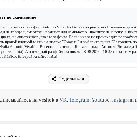
вет по скачиванию
бесплатно скачать файл Antonio Vivaldi - Весенний рингтон - Времена года - 
ди на телефон, смартфон, планшет или компьютер - нажмите на кнопку "Скачат
 цвета, и начнется загрузка этого файла. Если ничего не происходит, попробуй
ть правой кнопкой мыши на кнопке "Скачать" и выберите пункт "Сохранить по
". Файл Antonio Vivaldi - Весенний рингтон - Времена года - Антонио Вивальди 
 уже 60 раз(а). А последний раз файл скачивали 08.08.2026 (10:38), при этом ра
553.13Kb. Быстрей качайте и Вы!
Поделиться
дписывайтесь на veshok в
VK
,
Telegram
,
Youtube
,
Instagram
е файлы