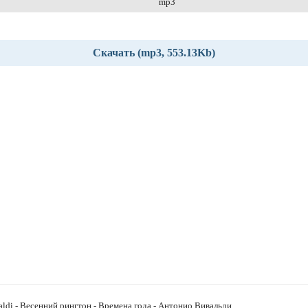
mp3
Скачать (mp3, 553.13Kb)
aldi - Весенний рингтон - Времена года - Антонио Вивальди