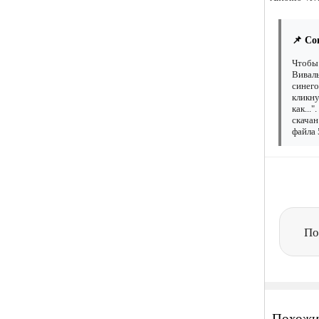
📌 Со
Чтобы 
Виваль
синего
кликну
как...
скачан
файла 
По
Похожи