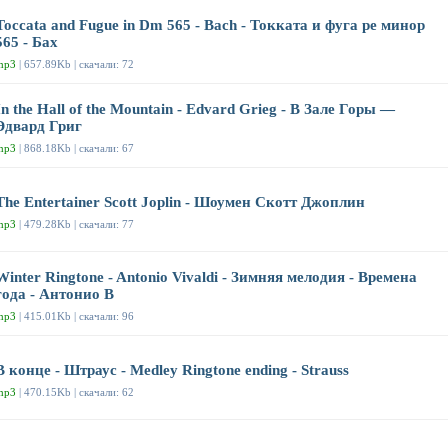
Toccata and Fugue in Dm 565 - Bach - Токката и фуга ре минор
565 - Бах
mp3
| 657.89Kb | скачали: 72
In the Hall of the Mountain - Edvard Grieg - В Зале Горы —
Эдвард Григ
mp3
| 868.18Kb | скачали: 67
The Entertainer Scott Joplin - Шоумен Скотт Джоплин
mp3
| 479.28Kb | скачали: 77
Winter Ringtone - Antonio Vivaldi - Зимняя мелодия - Времена
года - Антонио В
mp3
| 415.01Kb | скачали: 96
В конце - Штраус - Medley Ringtone ending - Strauss
mp3
| 470.15Kb | скачали: 62