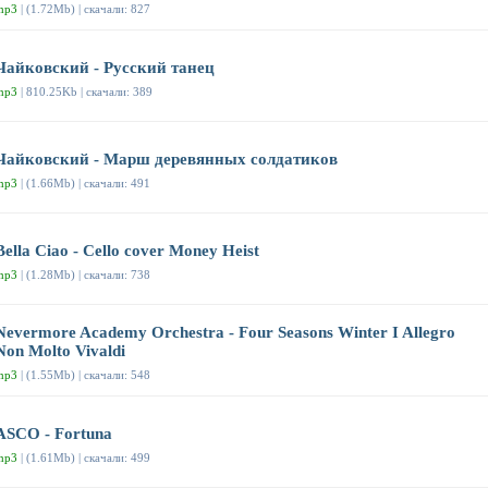
mp3
| (1.72Mb) | скачали: 827
Чайковский - Русский танец
mp3
| 810.25Kb | скачали: 389
Чайковский - Марш деревянных солдатиков
mp3
| (1.66Mb) | скачали: 491
Bella Ciao - Cello cover Money Heist
mp3
| (1.28Mb) | скачали: 738
Nevermore Academy Orchestra - Four Seasons Winter I Allegro
Non Molto Vivaldi
mp3
| (1.55Mb) | скачали: 548
ASCO - Fortuna
mp3
| (1.61Mb) | скачали: 499