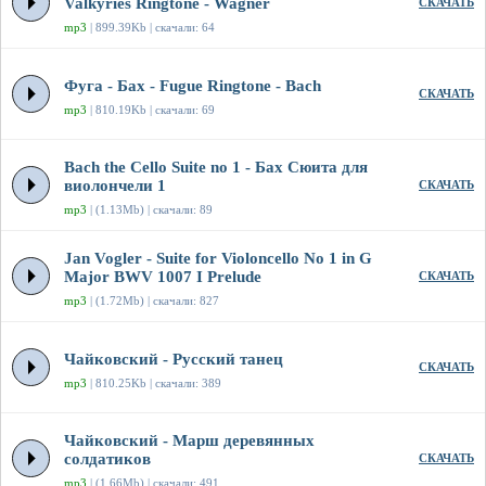
Valkyries Ringtone - Wagner
СКАЧАТЬ
mp3
| 899.39Kb | скачали: 64
Фуга - Бах - Fugue Ringtone - Bach
СКАЧАТЬ
mp3
| 810.19Kb | скачали: 69
Bach the Cello Suite no 1 - Бах Сюита для
виолончели 1
СКАЧАТЬ
mp3
| (1.13Mb) | скачали: 89
Jan Vogler - Suite for Violoncello No 1 in G
Major BWV 1007 I Prelude
СКАЧАТЬ
mp3
| (1.72Mb) | скачали: 827
Чайковский - Русский танец
СКАЧАТЬ
mp3
| 810.25Kb | скачали: 389
Чайковский - Марш деревянных
солдатиков
СКАЧАТЬ
mp3
| (1.66Mb) | скачали: 491