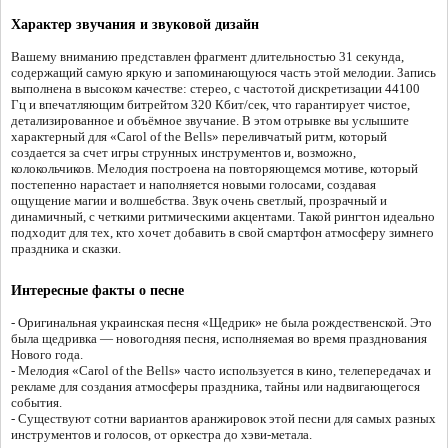
Характер звучания и звуковой дизайн
Вашему вниманию представлен фрагмент длительностью 31 секунда,
содержащий самую яркую и запоминающуюся часть этой мелодии. Запись
выполнена в высоком качестве: стерео, с частотой дискретизации 44100
Гц и впечатляющим битрейтом 320 Кбит/сек, что гарантирует чистое,
детализированное и объёмное звучание. В этом отрывке вы услышите
характерный для «Carol of the Bells» переливчатый ритм, который
создается за счет игры струнных инструментов и, возможно,
колокольчиков. Мелодия построена на повторяющемся мотиве, который
постепенно нарастает и наполняется новыми голосами, создавая
ощущение магии и волшебства. Звук очень светлый, прозрачный и
динамичный, с четкими ритмическими акцентами. Такой рингтон идеально
подходит для тех, кто хочет добавить в свой смартфон атмосферу зимнего
праздника и сказки.
Интересные факты о песне
- Оригинальная украинская песня «Щедрик» не была рождественской. Это
была щедривка — новогодняя песня, исполняемая во время празднования
Нового года.
- Мелодия «Carol of the Bells» часто используется в кино, телепередачах и
рекламе для создания атмосферы праздника, тайны или надвигающегося
события.
- Существуют сотни вариантов аранжировок этой песни для самых разных
инструментов и голосов, от оркестра до хэви-метала.