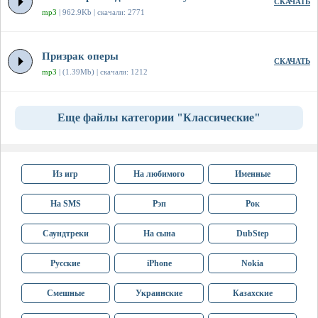
СКАЧАТЬ
mp3
| 962.9Kb | скачали: 2771
Призрак оперы
СКАЧАТЬ
mp3
| (1.39Mb) | скачали: 1212
Еще файлы категории "Классические"
Из игр
На любимого
Именные
На SMS
Рэп
Рок
Саундтреки
На сына
DubStep
Русские
iPhone
Nokia
Смешные
Украинские
Казахские