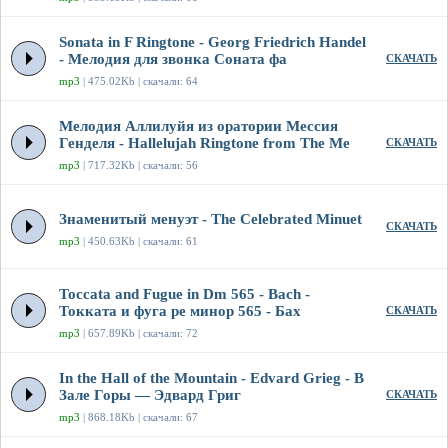
Sonata in F Ringtone - Georg Friedrich Handel
- Мелодия для звонка Соната фа
СКАЧАТЬ
mp3
| 475.02Kb | скачали: 64
Мелодия Аллилуйя из оратории Мессия
Генделя - Hallelujah Ringtone from The Me
СКАЧАТЬ
mp3
| 717.32Kb | скачали: 56
Знаменитый менуэт - The Celebrated Minuet
СКАЧАТЬ
mp3
| 450.63Kb | скачали: 61
Toccata and Fugue in Dm 565 - Bach -
Токката и фуга ре минор 565 - Бах
СКАЧАТЬ
mp3
| 657.89Kb | скачали: 72
In the Hall of the Mountain - Edvard Grieg - В
Зале Горы — Эдвард Григ
СКАЧАТЬ
mp3
| 868.18Kb | скачали: 67