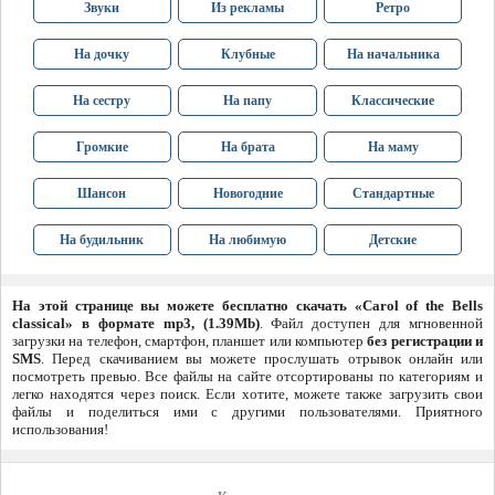
Звуки
Из рекламы
Ретро
На дочку
Клубные
На начальника
На сестру
На папу
Классические
Громкие
На брата
На маму
Шансон
Новогодние
Стандартные
На будильник
На любимую
Детские
На этой странице вы можете бесплатно скачать «Carol of the Bells
classical» в формате mp3, (1.39Mb)
. Файл доступен для мгновенной
загрузки на телефон, смартфон, планшет или компьютер
без регистрации и
SMS
. Перед скачиванием вы можете прослушать отрывок онлайн или
посмотреть превью. Все файлы на сайте отсортированы по категориям и
легко находятся через поиск. Если хотите, можете также загрузить свои
файлы и поделиться ими с другими пользователями. Приятного
использования!