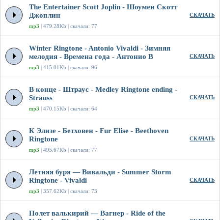
The Entertainer Scott Joplin - Шоумен Скотт
Джоплин
СКАЧАТЬ
mp3
| 479.28Kb | скачали: 77
Winter Ringtone - Antonio Vivaldi - Зимняя
мелодия - Времена года - Антонио В
СКАЧАТЬ
mp3
| 415.01Kb | скачали: 96
В конце - Штраус - Medley Ringtone ending -
Strauss
СКАЧАТЬ
mp3
| 470.15Kb | скачали: 64
К Элизе - Бетховен - Fur Elise - Beethoven
Ringtone
СКАЧАТЬ
mp3
| 495.67Kb | скачали: 77
Летняя буря — Вивальди - Summer Storm
Ringtone - Vivaldi
СКАЧАТЬ
mp3
| 357.62Kb | скачали: 73
Полет валькирий — Вагнер - Ride of the