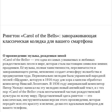
Рингтон «Carol of the Bells»: завораживающая
классическая колядка для вашего смартфона
О произведении: музыка, рожденная зимой
«Carol of the Bells» — это одна из самых узнаваемых и любимых
рождественских песен в мире, которая стала настоящим символом зимних
праздников. Её музыка, полная таинственности, переливчатости и
завораживающего ритма, мгновенно создает атмосферу волшебства и
предвкушения чуда. Первоначально мелодия была украинской народной
песней «Щедрик», которую в 1916 году для хора а капелла обработал
композитор Николай Леонтович. В 1936 году американский композитор
Питер Уилхаус написал на эту мелодию новый английский текст, и с тех
пор «Carol of the Bells» стала неотъемлемой частью рождественской
культуры по всему миру. Представленный здесь рингтон — это
классическая, инструментальная версия этого произведения, которая
передаёт всю его красоту и величие, делая его идеальным выбором для
вашего телефона.