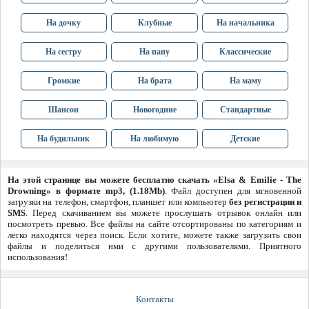
На дочку
Клубные
На начальника
На сестру
На папу
Классические
Громкие
На брата
На маму
Шансон
Новогодние
Стандартные
На будильник
На любимую
Детские
На этой странице вы можете бесплатно скачать «Elsa & Emilie - The
Drowning» в формате mp3, (1.18Mb)
. Файл доступен для мгновенной
загрузки на телефон, смартфон, планшет или компьютер
без регистрации и
SMS
. Перед скачиванием вы можете прослушать отрывок онлайн или
посмотреть превью. Все файлы на сайте отсортированы по категориям и
легко находятся через поиск. Если хотите, можете также загрузить свои
файлы и поделиться ими с другими пользователями. Приятного
использования!
Контакты