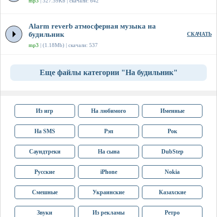
mp3
| 327.59Kb | скачали: 642
Alarm reverb атмосферная музыка на
будильник
СКАЧАТЬ
mp3
| (1.18Mb) | скачали: 537
Еще файлы категории "На будильник"
Из игр
На любимого
Именные
На SMS
Рэп
Рок
Саундтреки
На сына
DubStep
Русские
iPhone
Nokia
Смешные
Украинские
Казахские
Звуки
Из рекламы
Ретро