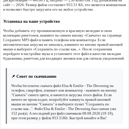
дискретизации — 44100 Гц, битрейт — 256 Кбит/сек. Год добавления на
сайт — 2026. Размер файла составляет 953.51 Кб, что является компактным
и позволяет быстро загрузить его на любое устройство.
Установка на ваше устройство
Чтобы добавить эту проникновенную и красивую мелодию в свою
коллекцию рингтонов, нажмите на синюю кнопку «Скачать» на странице.
Сохраните MP3-файл в память телефона или компьютера. Если
автоматическая загрузка не началась, кликните по кнопке правой кнопкой
мыши и выберите «Сохранить по ссылке как...». После сохранения
перейдите в настройки звука и установите этот файл в качестве мелодии
будильника, рингтона для входящих звонков или для сигнала уведомлений.
📌 Совет по скачиванию
Чтобы бесплатно скачать файл Elsa & Emilie - The Drowning на
телефон, смартфон, планшет или компьютер - нажмите на кнопку
"Скачать" синего цвета, и начнется загрузка этого файла. Если
ничего не происходит, попробуйте кликнуть правой кнопкой
мыши на кнопке "Скачать" и выберите пункт "Сохранить по
ссылке как...". Файл Elsa & Emilie - The Drowning был скачан уже
152 раз(а). А последний раз файл скачивали 08.08.2026 (19:19),
при этом размер у файла 953.51Kb. Быстрей качайте и Вы!