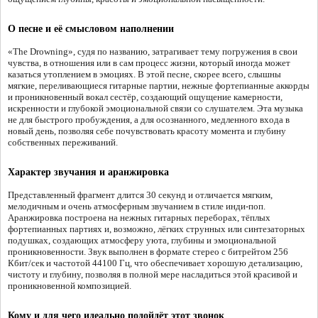
О песне и её смысловом наполнении
«The Drowning», судя по названию, затрагивает тему погружения в свои
чувства, в отношения или в сам процесс жизни, который иногда может
казаться утоплением в эмоциях. В этой песне, скорее всего, слышны
мягкие, переливающиеся гитарные партии, нежные фортепианные аккорды
и проникновенный вокал сестёр, создающий ощущение камерности,
искренности и глубокой эмоциональной связи со слушателем. Эта музыка
не для быстрого пробуждения, а для осознанного, медленного входа в
новый день, позволяя себе почувствовать красоту момента и глубину
собственных переживаний.
Характер звучания и аранжировка
Представленный фрагмент длится 30 секунд и отличается мягким,
мелодичным и очень атмосферным звучанием в стиле инди-поп.
Аранжировка построена на нежных гитарных переборах, тёплых
фортепианных партиях и, возможно, лёгких струнных или синтезаторных
подушках, создающих атмосферу уюта, глубины и эмоциональной
проникновенности. Звук выполнен в формате стерео с битрейтом 256
Кбит/сек и частотой 44100 Гц, что обеспечивает хорошую детализацию,
чистоту и глубину, позволяя в полной мере насладиться этой красивой и
проникновенной композицией.
Кому и для чего идеально подойдёт этот звонок