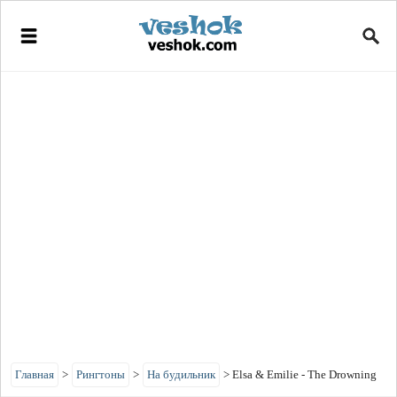
Главная
>
Рингтоны
>
На будильник
>
Elsa & Emilie - The Drowning