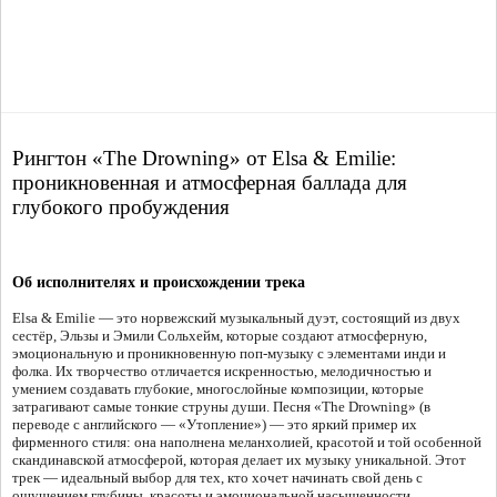
Рингтон «The Drowning» от Elsa & Emilie:
проникновенная и атмосферная баллада для
глубокого пробуждения
Об исполнителях и происхождении трека
Elsa & Emilie — это норвежский музыкальный дуэт, состоящий из двух
сестёр, Эльзы и Эмили Сольхейм, которые создают атмосферную,
эмоциональную и проникновенную поп-музыку с элементами инди и
фолка. Их творчество отличается искренностью, мелодичностью и
умением создавать глубокие, многослойные композиции, которые
затрагивают самые тонкие струны души. Песня «The Drowning» (в
переводе с английского — «Утопление») — это яркий пример их
фирменного стиля: она наполнена меланхолией, красотой и той особенной
скандинавской атмосферой, которая делает их музыку уникальной. Этот
трек — идеальный выбор для тех, кто хочет начинать свой день с
ощущением глубины, красоты и эмоциональной насыщенности.