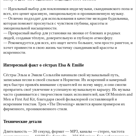
— Идеальный выбор для поклонников инди-музыки, скандинавского попа и
всех, кто ценит красивую, эмоциональную и проникновенную музыку.
— Отлично подходит для использования в качестве мелодии будильника,
которая поможет проснуться с чувством глубины, красоты и
эмоциональной насыщенности.
— Прекрасный выбор для установки на звонки от близких и родных
людей, создавая тёплую, доверительную и глубокую атмосферу.
— Рекомендуется для всех, кто ищет нечто большее, чем просто рингтон, и
хочет привнести в свою жизнь частичку скандинавской красоты и
искренности.
Интересный факт о сёстрах Elsa & Emilie
Сёстры Эльза и Эмили Сольхейм начинали свой музыкальный путь,
записывая песни в своей спальне в Норвегии. Их искренний и камерный
звук быстро привлёк внимание слушателей по всему миру, и они смогли
превратить своё увлечение в успешную музыкальную карьеру. Их музыка
часто сравнивается с творчеством таких исполнителей, как Of Monsters and
Men и First Aid Kit, благодаря своей фольклорной составляющей и
искренним текстам. Трек «The Drowning» является ярким примером их
фирменного, проникновенного стиля.
Технические детали
Длительность — 30 секунд, формат — MP3, каналы — стерео, частота