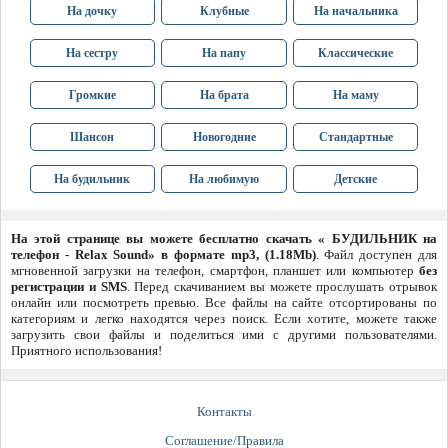
На дочку
Клубные
На начальника
На сестру
На папу
Классические
Громкие
На брата
На маму
Шансон
Новогодние
Стандартные
На будильник
На любимую
Детские
На этой странице вы можете бесплатно скачать « БУДИЛЬНИК на
телефон - Relax Sound» в формате mp3, (1.18Mb)
. Файл доступен для
мгновенной загрузки на телефон, смартфон, планшет или компьютер
без
регистрации и SMS
. Перед скачиванием вы можете прослушать отрывок
онлайн или посмотреть превью. Все файлы на сайте отсортированы по
категориям и легко находятся через поиск. Если хотите, можете также
загрузить свои файлы и поделиться ими с другими пользователями.
Приятного использования!
Контакты
Соглашение/Правила