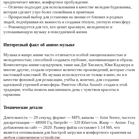
предпочитает мягкое, комфортное пробуждение.
— Отлично подходит для использования в качестве мелодии будильника,
которая сделает утро более спокойным и приятным.
— Прекрасный выбор для установки на звонки от близких и родных
людей, подчёркивая их важность и создавая тёплую, уютную атмосферу.
— Рекомендуется для тех, кто ценит красивую, мелодичную и
успокаивающую музыку в повседневной жизни.
Интересный факт об аниме-музыке
Музыка в жанре аниме часто отличается особой эмоциональностью и
мелодичностью, способной создавать глубокие, запоминающиеся образы.
Композиторы аниме-саундтреков, такие как Дзё Хисаиси, Юки Кадзиура и
многие другие, создали огромное количество произведений, которые стали
настоящей классикой. Их музыка используется не только в кино, но и в
качестве фоновой для релаксации, учёбы и, конечно, для создания
идеальной утренней атмосферы. Рингтон «Relax Sound» создан в этой
традиции, чтобы помочь вам начинать день с чувством красоты и
гармонии.
Технические детали
Длительность — 29 секунд, формат — MP3, каналы — Joint Stereo, частота
дискретизации — 48000 Гц, битрейт — 320 Кбит/сек. Жанр — Anime. Год
добавления на сайт — 2020. Размер файла составляет 1.14 Мб, что
является оптимальным для быстрой загрузки и комфортного хранения на
любом современном устройстве.