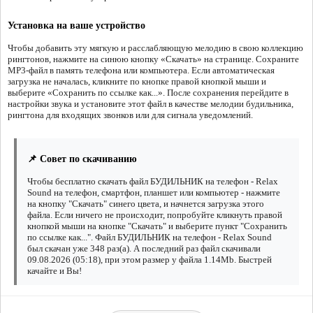
Установка на ваше устройство
Чтобы добавить эту мягкую и расслабляющую мелодию в свою коллекцию
рингтонов, нажмите на синюю кнопку «Скачать» на странице. Сохраните
MP3-файл в память телефона или компьютера. Если автоматическая
загрузка не началась, кликните по кнопке правой кнопкой мыши и
выберите «Сохранить по ссылке как...». После сохранения перейдите в
настройки звука и установите этот файл в качестве мелодии будильника,
рингтона для входящих звонков или для сигнала уведомлений.
📌 Совет по скачиванию
Чтобы бесплатно скачать файл БУДИЛЬНИК на телефон - Relax
Sound на телефон, смартфон, планшет или компьютер - нажмите
на кнопку "Скачать" синего цвета, и начнется загрузка этого
файла. Если ничего не происходит, попробуйте кликнуть правой
кнопкой мыши на кнопке "Скачать" и выберите пункт "Сохранить
по ссылке как...". Файл БУДИЛЬНИК на телефон - Relax Sound
был скачан уже 348 раз(а). А последний раз файл скачивали
09.08.2026 (05:18), при этом размер у файла 1.14Mb. Быстрей
качайте и Вы!