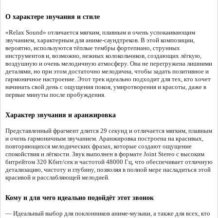
О характере звучания и стиле
«Relax Sound» отличается мягким, плавным и очень успокаивающим
звучанием, характерным для аниме-саундтреков. В этой композиции,
вероятно, используются тёплые тембры фортепиано, струнных
инструментов и, возможно, нежных колокольчиков, создающих лёгкую,
воздушную и очень мелодичную атмосферу. Она не перегружена лишними
деталями, но при этом достаточно мелодична, чтобы задать позитивное и
гармоничное настроение. Этот трек идеально подходит для тех, кто хочет
начинать свой день с ощущения покоя, умиротворения и красоты, даже в
первые минуты после пробуждения.
Характер звучания и аранжировка
Представленный фрагмент длится 29 секунд и отличается мягким, плавным
и очень гармоничным звучанием. Аранжировка построена на красивых,
повторяющихся мелодических фразах, которые создают ощущение
спокойствия и лёгкости. Звук выполнен в формате Joint Stereo с высоким
битрейтом 320 Кбит/сек и частотой 48000 Гц, что обеспечивает отличную
детализацию, чистоту и глубину, позволяя в полной мере насладиться этой
красивой и расслабляющей мелодией.
Кому и для чего идеально подойдёт этот звонок
— Идеальный выбор для поклонников аниме-музыки, а также для всех, кто