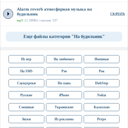
Alarm reverb атмосферная музыка на
будильник
СКАЧАТЬ
mp3
| (1.18Mb) | скачали: 537
Еще файлы категории "На будильник"
Из игр
На любимого
Именные
На SMS
Рэп
Рок
Саундтреки
На сына
DubStep
Русские
iPhone
Nokia
Смешные
Украинские
Казахские
Звуки
Из рекламы
Ретро