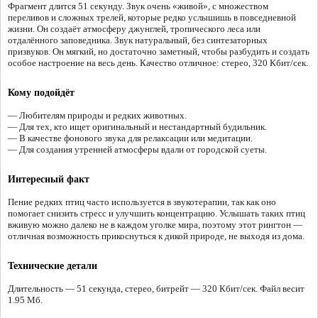
Фрагмент длится 51 секунду. Звук очень «живой», с множеством
переливов и сложных трелей, которые редко услышишь в повседневной
жизни. Он создаёт атмосферу джунглей, тропического леса или
отдалённого заповедника. Звук натуральный, без синтезаторных
призвуков. Он мягкий, но достаточно заметный, чтобы разбудить и создать
особое настроение на весь день. Качество отличное: стерео, 320 Кбит/сек.
Кому подойдёт
— Любителям природы и редких животных.
— Для тех, кто ищет оригинальный и нестандартный будильник.
— В качестве фонового звука для релаксации или медитации.
— Для создания утренней атмосферы вдали от городской суеты.
Интересный факт
Пение редких птиц часто используется в звукотерапии, так как оно
помогает снизить стресс и улучшить концентрацию. Услышать таких птиц
вживую можно далеко не в каждом уголке мира, поэтому этот рингтон —
отличная возможность прикоснуться к дикой природе, не выходя из дома.
Технические детали
Длительность — 51 секунда, стерео, битрейт — 320 Кбит/сек. Файл весит
1.95 Мб.