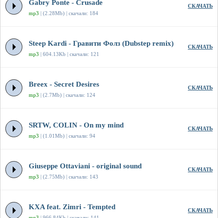
Gabry Ponte - Crusade
СКАЧАТЬ
mp3
| (2.28Mb) | скачали: 184
Steep Kardi - Гравити Фолз (Dubstep remix)
СКАЧАТЬ
mp3
| 604.13Kb | скачали: 121
Breex - Secret Desires
СКАЧАТЬ
mp3
| (2.7Mb) | скачали: 124
SRTW, COLIN - On my mind
СКАЧАТЬ
mp3
| (1.01Mb) | скачали: 94
Giuseppe Ottaviani - original sound
СКАЧАТЬ
mp3
| (2.75Mb) | скачали: 143
KXA feat. Zimri - Tempted
СКАЧАТЬ
mp3
| 966.84Kb | скачали: 141