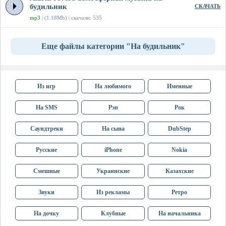
будильник
СКАЧАТЬ
mp3
| (1.18Mb) | скачали: 535
Еще файлы категории "На будильник"
Из игр
На любимого
Именные
На SMS
Рэп
Рок
Саундтреки
На сына
DubStep
Русские
iPhone
Nokia
Смешные
Украинские
Казахские
Звуки
Из рекламы
Ретро
На дочку
Клубные
На начальника