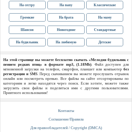
На сестру
На папу
Классические
Громкие
На брата
На маму
Шансон
Новогодние
Стандартные
На будильник
На любимую
Детские
На этой странице вы можете бесплатно скачать «Мелодия будильник с
пением редких птиц» в формате mp3, (1.18Mb)
. Файл доступен для
мгновенной загрузки на телефон, смартфон, планшет или компьютер
без
регистрации и SMS
. Перед скачиванием вы можете прослушать отрывок
онлайн или посмотреть превью. Все файлы на сайте отсортированы по
категориям и легко находятся через поиск. Если хотите, можете также
загрузить свои файлы и поделиться ими с другими пользователями.
Приятного использования!
Контакты
Соглашение/Правила
Для правообладателей / Copyright (DMCA)