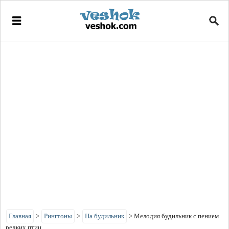
Главная
>
Рингтоны
>
На будильник
>
Мелодия будильник с пением
редких птиц