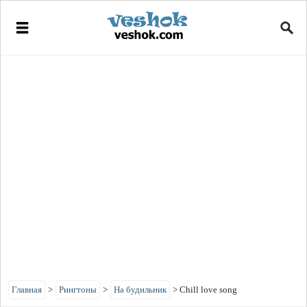
Главная
>
Рингтоны
>
На будильник
>
Chill love song