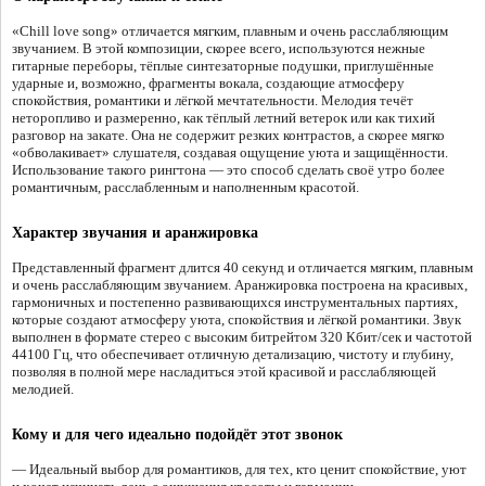
«Chill love song» отличается мягким, плавным и очень расслабляющим
звучанием. В этой композиции, скорее всего, используются нежные
гитарные переборы, тёплые синтезаторные подушки, приглушённые
ударные и, возможно, фрагменты вокала, создающие атмосферу
спокойствия, романтики и лёгкой мечтательности. Мелодия течёт
неторопливо и размеренно, как тёплый летний ветерок или как тихий
разговор на закате. Она не содержит резких контрастов, а скорее мягко
«обволакивает» слушателя, создавая ощущение уюта и защищённости.
Использование такого рингтона — это способ сделать своё утро более
романтичным, расслабленным и наполненным красотой.
Характер звучания и аранжировка
Представленный фрагмент длится 40 секунд и отличается мягким, плавным
и очень расслабляющим звучанием. Аранжировка построена на красивых,
гармоничных и постепенно развивающихся инструментальных партиях,
которые создают атмосферу уюта, спокойствия и лёгкой романтики. Звук
выполнен в формате стерео с высоким битрейтом 320 Кбит/сек и частотой
44100 Гц, что обеспечивает отличную детализацию, чистоту и глубину,
позволяя в полной мере насладиться этой красивой и расслабляющей
мелодией.
Кому и для чего идеально подойдёт этот звонок
— Идеальный выбор для романтиков, для тех, кто ценит спокойствие, уют