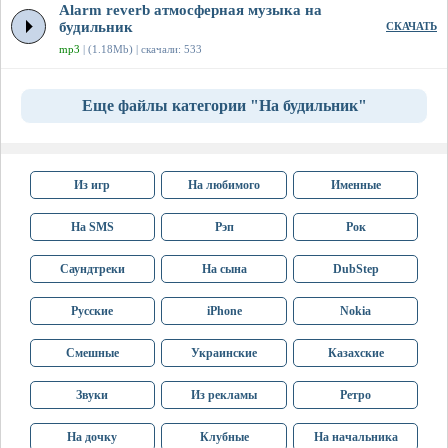
Alarm reverb атмосферная музыка на
будильник
СКАЧАТЬ
mp3
| (1.18Mb) | скачали: 533
Еще файлы категории "На будильник"
Из игр
На любимого
Именные
На SMS
Рэп
Рок
Саундтреки
На сына
DubStep
Русские
iPhone
Nokia
Смешные
Украинские
Казахские
Звуки
Из рекламы
Ретро
На дочку
Клубные
На начальника