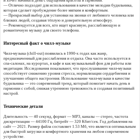
и хочет начинать день с ощущения красоты и гармонии.
— Отлично подходит для использования в качестве мелодии будильника,
которая сделает пробуждение более мягким и комфортным.
— Прекрасный выбор для установки на звонки от любимого человека или
близких людей, создавая тёплую и доверительную атмосферу.
— Рекомендуется для всех, кто ищет красивую, расслабляющую и
романтичную музыку для своего телефона.
Интересный факт о чилл-музыке
Чилл-музыка (chill-out) появилась в 1990-х годах как жанр,
предназначенный для расслабления и отдыха. Она часто используется в
спа-салонах, на курортах, в кафе и как музыкальный фон для работы или
медитации. Исследования показывают, что прослушивание чилл-музыки
способствует снижению уровня стресса, нормализации сердцебиения и
улучшению общего настроения. Использование чилл-музыки в качестве
будильника — это современный тренд, который помогает начать день в
гармонии с собой, снижая утреннюю тревожность и создавая позитивный
настрой.
Технические детали
Длительность — 40 секунд, формат — MP3, каналы — стерео, частота
дискретизации — 44100 Гц, битрейт — 320 Кбит/сек. Год добавления на
сайт — 2021. Размер файла составляет 1.53 Мб, что является оптимальным
для быстрой загрузки и комфортного хранения на любом современном
устройстве.