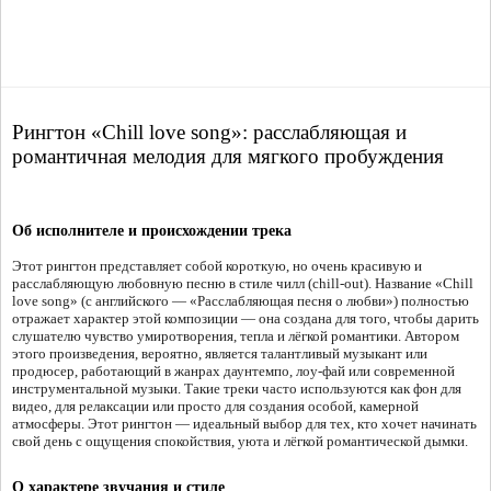
Рингтон «Chill love song»: расслабляющая и
романтичная мелодия для мягкого пробуждения
Об исполнителе и происхождении трека
Этот рингтон представляет собой короткую, но очень красивую и
расслабляющую любовную песню в стиле чилл (chill-out). Название «Chill
love song» (с английского — «Расслабляющая песня о любви») полностью
отражает характер этой композиции — она создана для того, чтобы дарить
слушателю чувство умиротворения, тепла и лёгкой романтики. Автором
этого произведения, вероятно, является талантливый музыкант или
продюсер, работающий в жанрах даунтемпо, лоу-фай или современной
инструментальной музыки. Такие треки часто используются как фон для
видео, для релаксации или просто для создания особой, камерной
атмосферы. Этот рингтон — идеальный выбор для тех, кто хочет начинать
свой день с ощущения спокойствия, уюта и лёгкой романтической дымки.
О характере звучания и стиле