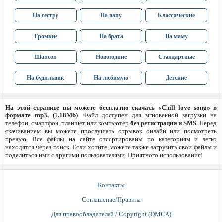
На сестру
На папу
Классические
Громкие
На брата
На маму
Шансон
Новогодние
Стандартные
На будильник
На любимую
Детские
На этой странице вы можете бесплатно скачать «Chill love song» в
формате mp3, (1.18Mb)
. Файл доступен для мгновенной загрузки на
телефон, смартфон, планшет или компьютер
без регистрации и SMS
. Перед
скачиванием вы можете прослушать отрывок онлайн или посмотреть
превью. Все файлы на сайте отсортированы по категориям и легко
находятся через поиск. Если хотите, можете также загрузить свои файлы и
поделиться ими с другими пользователями. Приятного использования!
Контакты
Соглашение/Правила
Для правообладателей / Copyright (DMCA)