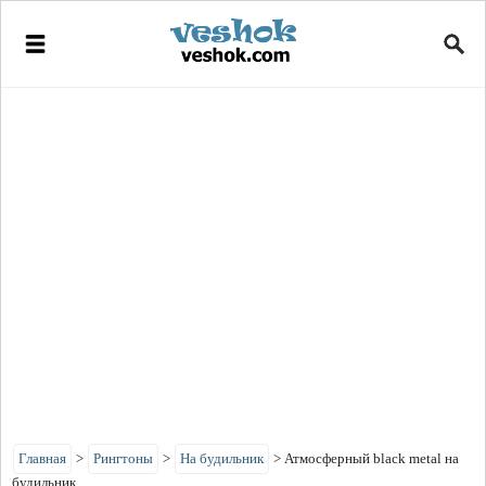
Главная
>
Рингтоны
>
На будильник
>
Атмосферный black metal на
будильник