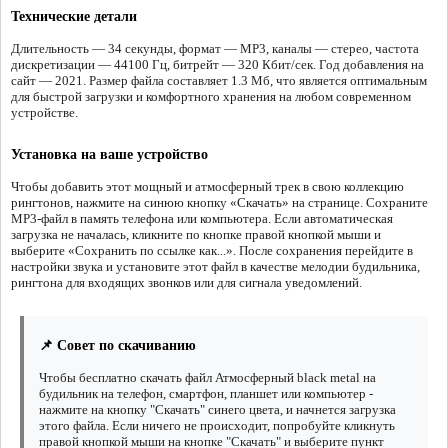
Технические детали
Длительность — 34 секунды, формат — MP3, каналы — стерео, частота
дискретизации — 44100 Гц, битрейт — 320 Кбит/сек. Год добавления на
сайт — 2021. Размер файла составляет 1.3 Мб, что является оптимальным
для быстрой загрузки и комфортного хранения на любом современном
устройстве.
Установка на ваше устройство
Чтобы добавить этот мощный и атмосферный трек в свою коллекцию
рингтонов, нажмите на синюю кнопку «Скачать» на странице. Сохраните
MP3-файл в память телефона или компьютера. Если автоматическая
загрузка не началась, кликните по кнопке правой кнопкой мыши и
выберите «Сохранить по ссылке как...». После сохранения перейдите в
настройки звука и установите этот файл в качестве мелодии будильника,
рингтона для входящих звонков или для сигнала уведомлений.
📌 Совет по скачиванию
Чтобы бесплатно скачать файл Атмосферный black metal на
будильник на телефон, смартфон, планшет или компьютер -
нажмите на кнопку "Скачать" синего цвета, и начнется загрузка
этого файла. Если ничего не происходит, попробуйте кликнуть
правой кнопкой мыши на кнопке "Скачать" и выберите пункт