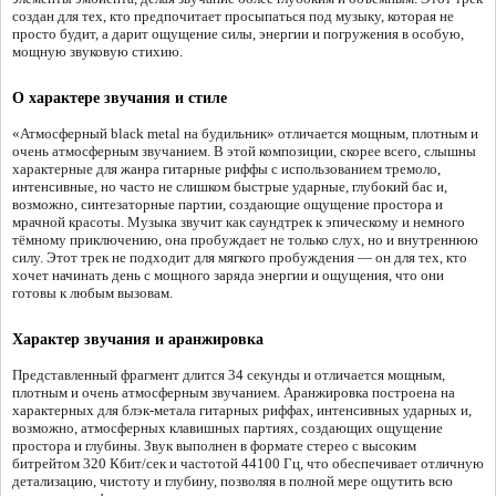
создан для тех, кто предпочитает просыпаться под музыку, которая не
просто будит, а дарит ощущение силы, энергии и погружения в особую,
мощную звуковую стихию.
О характере звучания и стиле
«Атмосферный black metal на будильник» отличается мощным, плотным и
очень атмосферным звучанием. В этой композиции, скорее всего, слышны
характерные для жанра гитарные риффы с использованием тремоло,
интенсивные, но часто не слишком быстрые ударные, глубокий бас и,
возможно, синтезаторные партии, создающие ощущение простора и
мрачной красоты. Музыка звучит как саундтрек к эпическому и немного
тёмному приключению, она пробуждает не только слух, но и внутреннюю
силу. Этот трек не подходит для мягкого пробуждения — он для тех, кто
хочет начинать день с мощного заряда энергии и ощущения, что они
готовы к любым вызовам.
Характер звучания и аранжировка
Представленный фрагмент длится 34 секунды и отличается мощным,
плотным и очень атмосферным звучанием. Аранжировка построена на
характерных для блэк-метала гитарных риффах, интенсивных ударных и,
возможно, атмосферных клавишных партиях, создающих ощущение
простора и глубины. Звук выполнен в формате стерео с высоким
битрейтом 320 Кбит/сек и частотой 44100 Гц, что обеспечивает отличную
детализацию, чистоту и глубину, позволяя в полной мере ощутить всю