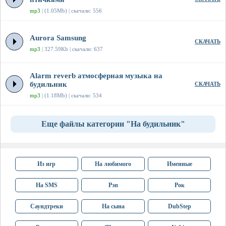
mp3
| (1.05Mb) | скачали: 556
Aurora Samsung
СКАЧАТЬ
mp3
| 327.59Kb | скачали: 637
Alarm reverb атмосферная музыка на
будильник
СКАЧАТЬ
mp3
| (1.18Mb) | скачали: 534
Еще файлы категории "На будильник"
Из игр
На любимого
Именные
На SMS
Рэп
Рок
Саундтреки
На сына
DubStep