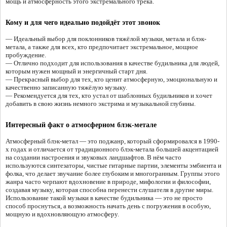
мощь и атмосферность этого экстремального трека.
Кому и для чего идеально подойдёт этот звонок
— Идеальный выбор для поклонников тяжёлой музыки, метала и блэк-
метала, а также для всех, кто предпочитает экстремальное, мощное
пробуждение.
— Отлично подходит для использования в качестве будильника для людей,
которым нужен мощный и энергичный старт дня.
— Прекрасный выбор для тех, кто ценит атмосферную, эмоциональную и
качественно записанную тяжёлую музыку.
— Рекомендуется для тех, кто устал от шаблонных будильников и хочет
добавить в свою жизнь немного экстрима и музыкальной глубины.
Интересный факт о атмосферном блэк-метале
Атмосферный блэк-метал — это поджанр, который сформировался в 1990-
х годах и отличается от традиционного блэк-метала большей акцентацией
на создании настроения и звуковых ландшафтов. В нём часто
используются синтезаторы, чистые гитарные партии, элементы эмбиента и
фолка, что делает звучание более глубоким и многогранным. Группы этого
жанра часто черпают вдохновение в природе, мифологии и философии,
создавая музыку, которая способна перенести слушателя в другие миры.
Использование такой музыки в качестве будильника — это не просто
способ проснуться, а возможность начать день с погружения в особую,
мощную и вдохновляющую атмосферу.