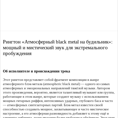
Рингтон «Атмосферный black metal на будильник»:
мощный и мистический звук для экстремального
пробуждения
Об исполнителе и происхождении трека
Этот рингтон представляет собой фрагмент композиции в жанре
атмосферного блэк-метала (atmospheric black metal) — одного из самых
атмосферных и эмоциональных направлений тяжёлой музыки. Автором
этого произведения, вероятно, является талантливый музыкант или группа,
работающие в этом жанре, которые создают музыку с использованием
мощных гитарных риффов, интенсивных ударных, глубокого баса и часто
— атмосферных синтезаторных партий. Блэк-метал известен своей
способностью создавать мощное, захватывающее и часто мистическое
настроение, а его атмосферная разновидность добавляет к этому ещё и
элементы эмбиента, делая звучание более глубоким и объёмным. Этот трек