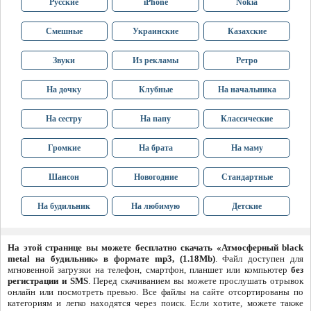
Русские
iPhone
Nokia
Смешные
Украинские
Казахские
Звуки
Из рекламы
Ретро
На дочку
Клубные
На начальника
На сестру
На папу
Классические
Громкие
На брата
На маму
Шансон
Новогодние
Стандартные
На будильник
На любимую
Детские
На этой странице вы можете бесплатно скачать «Атмосферный black
metal на будильник» в формате mp3, (1.18Mb)
. Файл доступен для
мгновенной загрузки на телефон, смартфон, планшет или компьютер
без
регистрации и SMS
. Перед скачиванием вы можете прослушать отрывок
онлайн или посмотреть превью. Все файлы на сайте отсортированы по
категориям и легко находятся через поиск. Если хотите, можете также