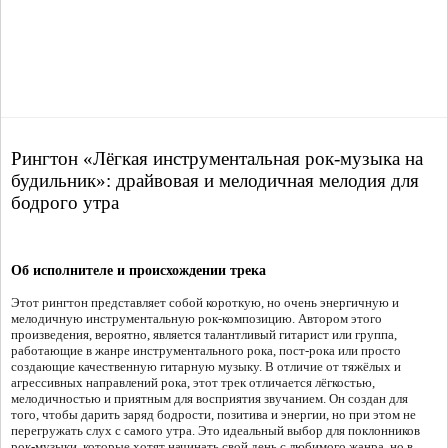
Рингтон «Лёгкая инструментальная рок-музыка на
будильник»: драйвовая и мелодичная мелодия для
бодрого утра
Об исполнителе и происхождении трека
Этот рингтон представляет собой короткую, но очень энергичную и
мелодичную инструментальную рок-композицию. Автором этого
произведения, вероятно, является талантливый гитарист или группа,
работающие в жанре инструментального рока, пост-рока или просто
создающие качественную гитарную музыку. В отличие от тяжёлых и
агрессивных направлений рока, этот трек отличается лёгкостью,
мелодичностью и приятным для восприятия звучанием. Он создан для
того, чтобы дарить заряд бодрости, позитива и энергии, но при этом не
перегружать слух с самого утра. Это идеальный выбор для поклонников
рок-музыки, которые хотят начинать свой день с любимого жанра, но в