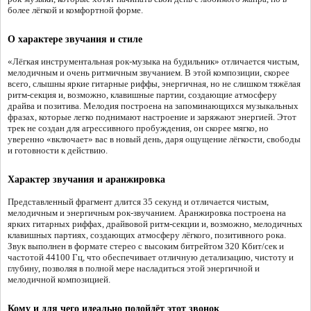
более лёгкой и комфортной форме.
О характере звучания и стиле
«Лёгкая инструментальная рок-музыка на будильник» отличается чистым,
мелодичным и очень ритмичным звучанием. В этой композиции, скорее
всего, слышны яркие гитарные риффы, энергичная, но не слишком тяжёлая
ритм-секция и, возможно, клавишные партии, создающие атмосферу
драйва и позитива. Мелодия построена на запоминающихся музыкальных
фразах, которые легко поднимают настроение и заряжают энергией. Этот
трек не создан для агрессивного пробуждения, он скорее мягко, но
уверенно «включает» вас в новый день, даря ощущение лёгкости, свободы
и готовности к действию.
Характер звучания и аранжировка
Представленный фрагмент длится 35 секунд и отличается чистым,
мелодичным и энергичным рок-звучанием. Аранжировка построена на
ярких гитарных риффах, драйвовой ритм-секции и, возможно, мелодичных
клавишных партиях, создающих атмосферу лёгкого, позитивного рока.
Звук выполнен в формате стерео с высоким битрейтом 320 Кбит/сек и
частотой 44100 Гц, что обеспечивает отличную детализацию, чистоту и
глубину, позволяя в полной мере насладиться этой энергичной и
мелодичной композицией.
Кому и для чего идеально подойдёт этот звонок