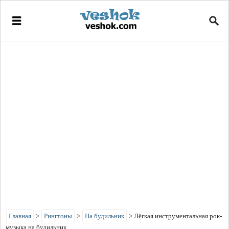
Главная
>
Рингтоны
>
На будильник
>
Лёгкая инструментальная рок-
музыка на будильник