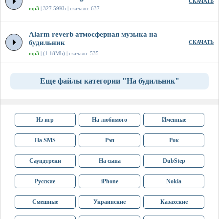
СКАЧАТЬ
mp3
| 327.59Kb | скачали: 637
Alarm reverb атмосферная музыка на
будильник
СКАЧАТЬ
mp3
| (1.18Mb) | скачали: 535
Еще файлы категории "На будильник"
Из игр
На любимого
Именные
На SMS
Рэп
Рок
Саундтреки
На сына
DubStep
Русские
iPhone
Nokia
Смешные
Украинские
Казахские