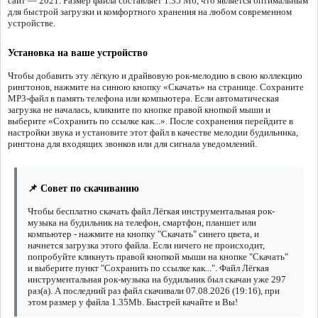
сайт — 2021. Размер файла составляет 1.35 Мб, что является оптимальным
для быстрой загрузки и комфортного хранения на любом современном
устройстве.
Установка на ваше устройство
Чтобы добавить эту лёгкую и драйвовую рок-мелодию в свою коллекцию
рингтонов, нажмите на синюю кнопку «Скачать» на странице. Сохраните
MP3-файл в память телефона или компьютера. Если автоматическая
загрузка не началась, кликните по кнопке правой кнопкой мыши и
выберите «Сохранить по ссылке как...». После сохранения перейдите в
настройки звука и установите этот файл в качестве мелодии будильника,
рингтона для входящих звонков или для сигнала уведомлений.
📌 Совет по скачиванию
Чтобы бесплатно скачать файл Лёгкая инструментальная рок-
музыка на будильник на телефон, смартфон, планшет или
компьютер - нажмите на кнопку "Скачать" синего цвета, и
начнется загрузка этого файла. Если ничего не происходит,
попробуйте кликнуть правой кнопкой мыши на кнопке "Скачать"
и выберите пункт "Сохранить по ссылке как...". Файл Лёгкая
инструментальная рок-музыка на будильник был скачан уже 297
раз(а). А последний раз файл скачивали 07.08.2026 (19:16), при
этом размер у файла 1.35Mb. Быстрей качайте и Вы!