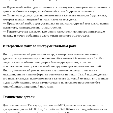
— Идеальный выбор для поклонников рок-музыки, которые хотят начинать
день с любимого жанра, но в более лёгком и бодром исполнении.
— Отлично подходит для использования в качестве мелодии будильника,
которая зарядит энергией и позитивом на весь день.
— Прекрасный выбор для установки на звонки от друзей или для создания
активного, жизнерадостного настроения.
— Рекомендуется для всех, кто ценит качественную инструментальную
музыку и хочет добавить в свою жизнь немного рок-н-ролла.
Интересный факт об инструментальном роке
Инструментальный рок — это жанр, в котором основное внимание
уделяется музыкальному исполнению без вокала. Он появился в 1960-х
годах и стал особенно популярен благодаря группам, которые
использовали гитару как главный инструмент для выражения эмоций.
Инструментальный рок позволяет слушателю сосредоточиться на
мелодии, ритме и атмосфере, не отвлекаясь на текст. Такой подход делает
его идеальным для использования в качестве фоновой музыки, в том числе
и для пробуждения, когда важно создать правильное настроение без
лишней информационной нагрузки.
Технические детали
Длительность — 35 секунд, формат — MP3, каналы — стерео, частота
дискретизации — 44100 Гц, битрейт — 320 Кбит/сек. Год добавления на