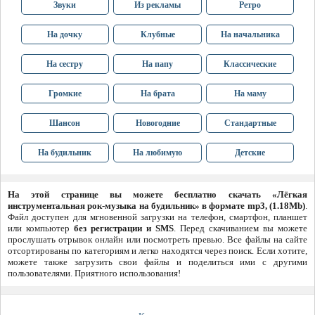
Звуки
Из рекламы
Ретро
На дочку
Клубные
На начальника
На сестру
На папу
Классические
Громкие
На брата
На маму
Шансон
Новогодние
Стандартные
На будильник
На любимую
Детские
На этой странице вы можете бесплатно скачать «Лёгкая
инструментальная рок-музыка на будильник» в формате mp3, (1.18Mb)
.
Файл доступен для мгновенной загрузки на телефон, смартфон, планшет
или компьютер
без регистрации и SMS
. Перед скачиванием вы можете
прослушать отрывок онлайн или посмотреть превью. Все файлы на сайте
отсортированы по категориям и легко находятся через поиск. Если хотите,
можете также загрузить свои файлы и поделиться ими с другими
пользователями. Приятного использования!