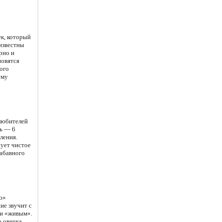
ек, который
 известны
рно и
новятся
ого
ему
 любителей
ть — 6
ления.
рует чистое
абавного
ю»
ие звучит с
 и «живым».
о овечка