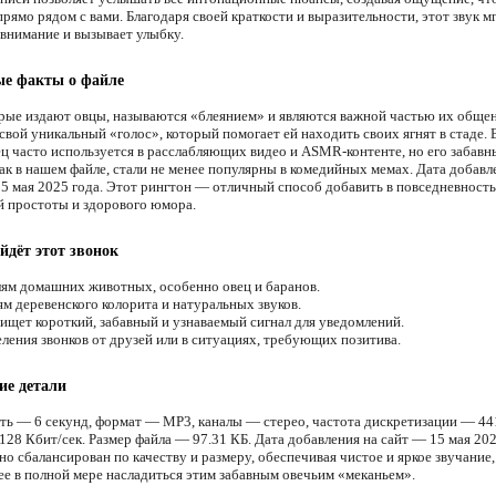
рямо рядом с вами. Благодаря своей краткости и выразительности, этот звук 
 внимание и вызывает улыбку.
ые факты о файле
орые издают овцы, называются «блеянием» и являются важной частью их обще
свой уникальный «голос», который помогает ей находить своих ягнят в стаде. 
ец часто используется в расслабляющих видео и ASMR-контенте, но его забавн
как в нашем файле, стали не менее популярны в комедийных мемах. Дата добавл
15 мая 2025 года. Этот рингтон — отличный способ добавить в повседневность
й простоты и здорового юмора.
йдёт этот звонок
м домашних животных, особенно овец и баранов.
м деревенского колорита и натуральных звуков.
 ищет короткий, забавный и узнаваемый сигнал для уведомлений.
ления звонков от друзей или в ситуациях, требующих позитива.
ие детали
ть — 6 секунд, формат — MP3, каналы — стерео, частота дискретизации — 44
128 Кбит/сек. Размер файла — 97.31 КБ. Дата добавления на сайт — 15 мая 202
о сбалансирован по качеству и размеру, обеспечивая чистое и яркое звучание,
е в полной мере насладиться этим забавным овечьим «меканьем».