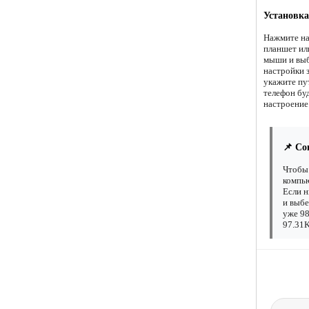
Установка
Нажмите на
планшет ил
мыши и выб
настройки 
укажите пу
телефон бу
настроение
📌 Со
Чтобы 
компью
Если н
и выбе
уже 98
97.31K