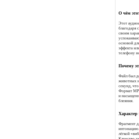
О чём это
Этот аудио
благодаря 
своим хара
успокаиваю
основой дл
эффекта ил
телефону н
Почему эт
Файл был д
животных и 
секунд, чт
Формат MP3
и насыщенн
блеяния.
Характер
Фрагмент д
интонацию.
лёгкой «ви
Качество з