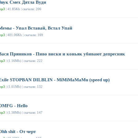
Звук Смех Дятла Вуди
mp3
| 41.85Kb | скачали: 206
Мемы - Упал Вставай, Встал Упай
mp3
| 401.06Kb | скачали: 169
Вася Пряников - Пиво виски и коньяк убивают депресняк
mp3
| (1.16Mb) | скачали: 222
Exile STOPBAN DILBLIN - MiMiMaMaMu (speed up)
mp3
| (1.01Mb) | скачали: 132
OMFG - Hello
mp3
| (1.58Mb) | скачали: 147
Ohh shit - От черт