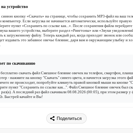
 на устройство
 синюю кнопку «Скачать» на странице, чтобы сохранить MP3-файл на ваш тел
и компьютер. Если загрузка не начинается автоматически, используйте правую
ерите пункт «Сохранить по ссылке как...». После сохранения файла перейдите
звука вашего устройства, выберите раздел «Рингтоны» или «Звуки уведомлени
ть к загруженному файлу. Теперь каждый раз, когда приходит звонок или сооб
дет издавать это забавное овечье блеяние, даря вам и окружающим улыбку и х
.
вет по скачиванию
бесплатно скачать файл Смешное блеяние овечек на телефон, смартфон, планш
тер - нажмите на кнопку "Скачать" синего цвета, и начнется загрузка этого фай
ичего не происходит, попробуйте кликнуть правой кнопкой мыши на кнопке "С
рите пункт "Сохранить по ссылке как...". Файл Смешное блеяние овечек был ск
 раз(а). А последний раз файл скачивали 08.08.2026 (00:05), при этом размер у
b. Быстрей качайте и Вы!
Поделиться