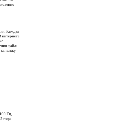
мгновенно
ния. Каждая
В интернете
ые
ения файла
 капельку
100 Гц,
5 года.