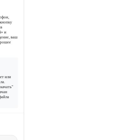
ефон,
 кнопку
 в
й» и
щение, ваш
орошее
ет или
ла.
качать"
ачан
 файла