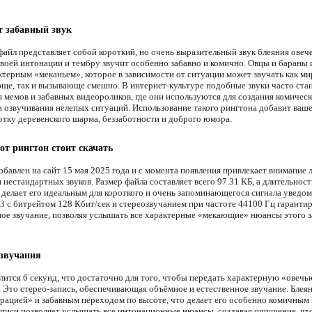
т забавный звук
файл представляет собой короткий, но очень выразительный звук блеяния овеч
своей интонации и тембру звучит особенно забавно и комично. Овцы и бараны
ктерным «меканьем», которое в зависимости от ситуации может звучать как ми
ще, так и вызывающе смешно. В интернет-культуре подобные звуки часто ста
я мемов и забавных видеороликов, где они используются для создания комическ
и озвучивания нелепых ситуаций. Использование такого рингтона добавит ваш
отку деревенского шарма, беззаботности и доброго юмора.
от рингтон стоит скачать
обавлен на сайт 15 мая 2025 года и с момента появления привлекает внимание
нестандартных звуков. Размер файла составляет всего 97.31 КБ, а длительнос
о делает его идеальным для короткого и очень запоминающегося сигнала уведом
 с битрейтом 128 Кбит/сек и стереозвучанием при частоте 44100 Гц гаранти
ое звучание, позволяя услышать все характерные «мекающие» нюансы этого з
 звучания
лится 6 секунд, что достаточно для того, чтобы передать характерную «овечь
 Это стерео-запись, обеспечивающая объёмное и естественное звучание. Блеян
брацией» и забавным переходом по высоте, что делает его особенно комичным
аписи позволяет услышать все интонационные нюансы, создавая ощущение, чт