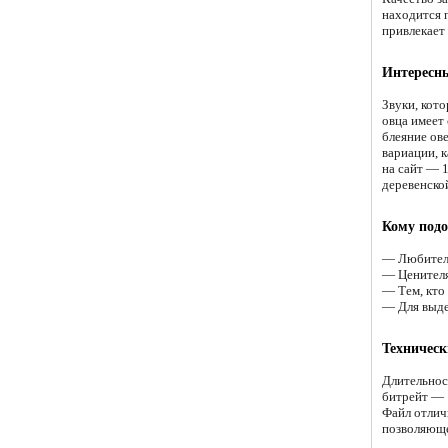
находится п
привлекает
Интересн
Звуки, кот
овца имеет 
блеяние ов
вариации, 
на сайт — 
деревенско
Кому подо
— Любителя
— Ценителя
— Тем, кто
— Для выде
Техническ
Длительнос
битрейт — 
Файл отличн
позволяюще