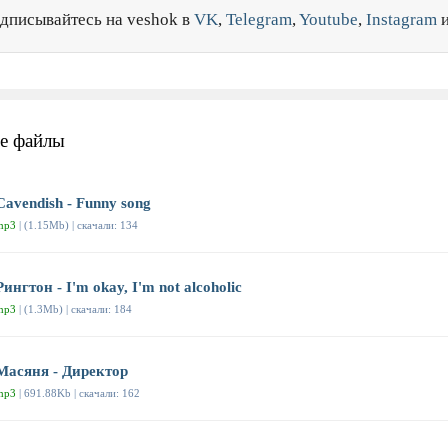
дписывайтесь на veshok в
VK
,
Telegram
,
Youtube
,
Instagram
е файлы
Cavendish - Funny song
mp3
| (1.15Mb) | скачали: 134
Рингтон - I'm okay, I'm not alcoholic
mp3
| (1.3Mb) | скачали: 184
Масяня - Директор
mp3
| 691.88Kb | скачали: 162