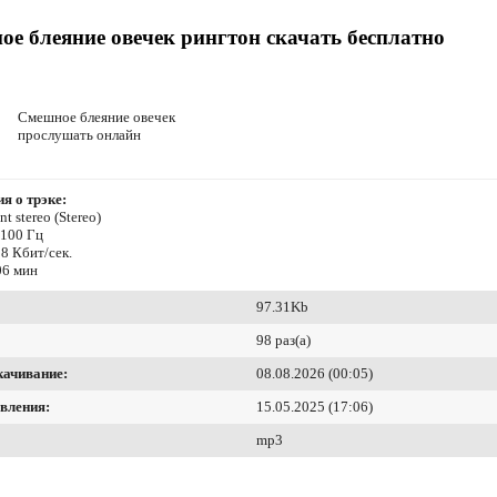
е блеяние овечек рингтон скачать бесплатно
Смешное блеяние овечек
прослушать онлайн
я о трэке:
t stereo (Stereo)
4100 Гц
8 Кбит/сек.
06 мин
97.31Kb
98 раз(а)
качивание:
08.08.2026 (00:05)
вления:
15.05.2025 (17:06)
mp3