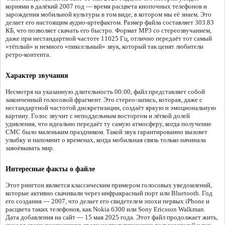
корнями в далёкий 2007 год — время расцвета кнопочных телефонов и
зарождения мобильной культуры в том виде, в котором мы её знаем. Это
делает его настоящим аудио-артефактом. Размер файла составляет 303.83
КБ, что позволяет скачать его быстро. Формат MP3 со стереозвучанием,
даже при нестандартной частоте 11025 Гц, отлично передаёт тот самый
«тёплый» и немного «пиксельный» звук, который так ценят любители
ретро-контента.
Характер звучания
Несмотря на указанную длительность 00:00, файл представляет собой
законченный голосовой фрагмент. Это стерео-запись, которая, даже с
нестандартной частотой дискретизации, создаёт яркую и эмоциональную
картину. Голос звучит с неподдельным восторгом и лёгкой долей
удивления, что идеально передаёт ту самую атмосферу, когда получение
СМС было маленьким праздником. Такой звук гарантированно вызовет
улыбку и напомнит о временах, когда мобильная связь только начинала
завоёвывать мир.
Интересные факты о файле
Этот рингтон является классическим примером голосовых уведомлений,
которые активно скачивали через инфракрасный порт или Bluetooth. Год
его создания — 2007, что делает его свидетелем эпохи первых iPhone и
расцвета таких телефонов, как Nokia 6300 или Sony Ericsson Walkman.
Дата добавления на сайт — 15 мая 2025 года. Этот файл продолжает жить,