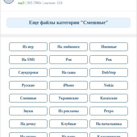
mp3
| 305.78Kb | скачали: 124
Еще файлы категории "Смешные"
Из игр
На любимого
Именные
На SMS
Рэп
Рок
Саундтреки
На сына
DubStep
Русские
iPhone
Nokia
Смешные
Украинские
Казахские
Звуки
Из рекламы
Ретро
На дочку
Клубные
На начальника
На сестру
На папу
Классические