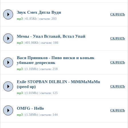
Звук Смех Дятла Вуди
СКАЧАТЬ
mp3
| 41.85Kb | скачали: 203
Мемы - Упал Вставай, Встал Упай
СКАЧАТЬ
mp3
| 401.06Kb | скачали: 166
Вася Пряников - Пиво виски и коньяк
убивают депресняк
СКАЧАТЬ
mp3
| (1.16Mb) | скачали: 218
Exile STOPBAN DILBLIN - MiMiMaMaMu
(speed up)
СКАЧАТЬ
mp3
| (1.01Mb) | скачали: 125
OMFG - Hello
СКАЧАТЬ
mp3
| (1.58Mb) | скачали: 144