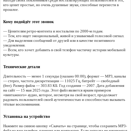
находя своих поклонников среди ностальгирующих пользователей и тех,
кто ценит простые, но очень душевные звуки, способные перенести в
прошлое.
Кому подойдёт этот звонок
— Ценителям ретро-контента и ностальгии по 2000-м годам.
— Тем, кто ищет эмоциональный, живой и узнаваемый голосовой сигнал.
— Для выделения сообщений от друзей или в качестве позитивного
уведомления.
— Всем, кто хочет добавить в свой телефон частичку истории мобильной
культуры.
Технические детали
Длительность — менее 1 секунды (указано 00:00), формат — MP3, каналы
— стерео, частота дискретизации — 11025 Гц, битрейт — свободный
(free). Размер файла — 303.83 КБ. Год создания — 2007. Дата добавления
на сайт — 15 мая 2025 года. Этот файл является ярким примером
«винтажного» аудио, которое, несмотря на свой возраст, продолжает
радовать пользователей своей аутентичностью и способностью вызывать
тёплые воспоминания.
Установка на устройство
Нажмите на синюю кнопку «Скачать» на странице, чтобы сохранить MP3-
файл на ваш телефон, планшет или компьютер. Если загрузка не начинается