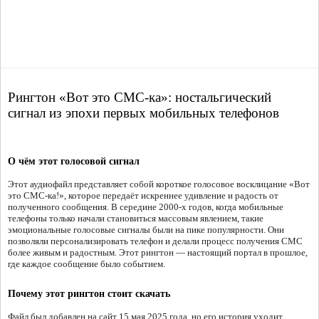
Рингтон «Вот это СМС-ка»: ностальгический
сигнал из эпохи первых мобильных телефонов
О чём этот голосовой сигнал
Этот аудиофайл представляет собой короткое голосовое восклицание «Вот
это СМС-ка!», которое передаёт искреннее удивление и радость от
полученного сообщения. В середине 2000-х годов, когда мобильные
телефоны только начали становиться массовым явлением, такие
эмоциональные голосовые сигналы были на пике популярности. Они
позволяли персонализировать телефон и делали процесс получения СМС
более живым и радостным. Этот рингтон — настоящий портал в прошлое,
где каждое сообщение было событием.
Почему этот рингтон стоит скачать
Файл был добавлен на сайт 15 мая 2025 года, но его история уходит