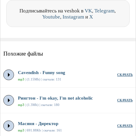
Подписывайтесь на veshok в
VK
,
Telegram
,
Youtube
,
Instagram
и
X
Похожие файлы
Cavendish - Funny song
СКАЧАТЬ
mp3
| (1.15Mb) | скачали: 131
Рингтон - I'm okay, I'm not alcoholic
СКАЧАТЬ
mp3
| (1.3Mb) | скачали: 180
Масяня - Директор
СКАЧАТЬ
mp3
| 691.88Kb | скачали: 161