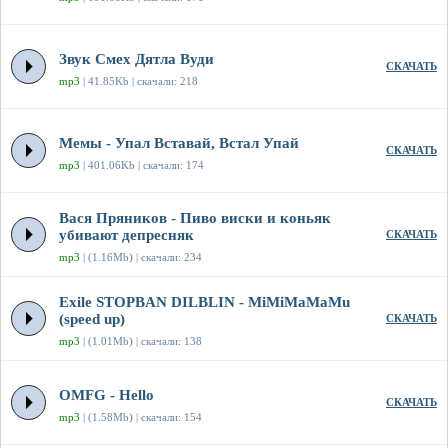
Звук Смех Дятла Вуди
СКАЧАТЬ
mp3
| 41.85Kb | скачали: 218
Мемы - Упал Вставай, Встал Упай
СКАЧАТЬ
mp3
| 401.06Kb | скачали: 174
Вася Пряников - Пиво виски и коньяк
убивают депресняк
СКАЧАТЬ
mp3
| (1.16Mb) | скачали: 234
Exile STOPBAN DILBLIN - MiMiMaMaMu
(speed up)
СКАЧАТЬ
mp3
| (1.01Mb) | скачали: 138
OMFG - Hello
СКАЧАТЬ
mp3
| (1.58Mb) | скачали: 154