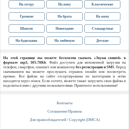
На сестру
На папу
Классические
Громкие
На брата
На маму
Шансон
Новогодние
Стандартные
На будильник
На любимую
Детские
На этой странице вы можете бесплатно скачать «Звуки свиней» в
формате mp3, 305.78Kb
. Файл доступен для мгновенной загрузки на
телефон, смартфон, планшет или компьютер
без регистрации и SMS
. Перед
скачиванием вы можете прослушать отрывок онлайн или посмотреть
превью. Все файлы на сайте отсортированы по категориям и легко
находятся через поиск. Если хотите, можете также загрузить свои файлы и
поделиться ими с другими пользователями. Приятного использования!
Контакты
Соглашение/Правила
Для правообладателей / Copyright (DMCA)