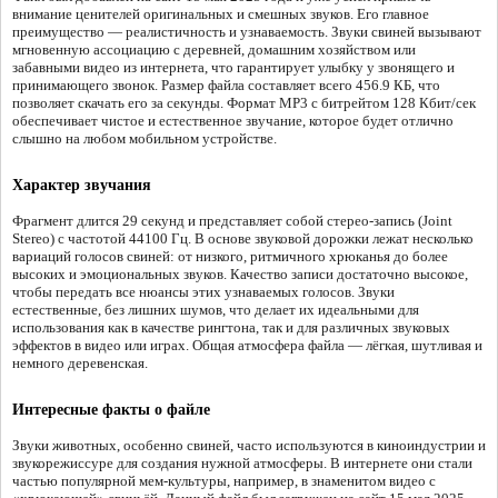
внимание ценителей оригинальных и смешных звуков. Его главное
преимущество — реалистичность и узнаваемость. Звуки свиней вызывают
мгновенную ассоциацию с деревней, домашним хозяйством или
забавными видео из интернета, что гарантирует улыбку у звонящего и
принимающего звонок. Размер файла составляет всего 456.9 КБ, что
позволяет скачать его за секунды. Формат MP3 с битрейтом 128 Кбит/сек
обеспечивает чистое и естественное звучание, которое будет отлично
слышно на любом мобильном устройстве.
Характер звучания
Фрагмент длится 29 секунд и представляет собой стерео-запись (Joint
Stereo) с частотой 44100 Гц. В основе звуковой дорожки лежат несколько
вариаций голосов свиней: от низкого, ритмичного хрюканья до более
высоких и эмоциональных звуков. Качество записи достаточно высокое,
чтобы передать все нюансы этих узнаваемых голосов. Звуки
естественные, без лишних шумов, что делает их идеальными для
использования как в качестве рингтона, так и для различных звуковых
эффектов в видео или играх. Общая атмосфера файла — лёгкая, шутливая и
немного деревенская.
Интересные факты о файле
Звуки животных, особенно свиней, часто используются в киноиндустрии и
звукорежиссуре для создания нужной атмосферы. В интернете они стали
частью популярной мем-культуры, например, в знаменитом видео с