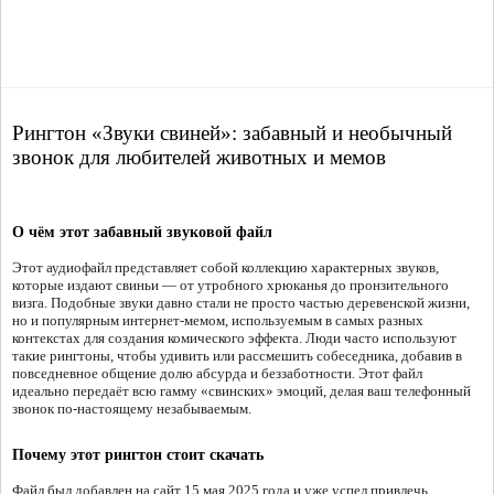
Рингтон «Звуки свиней»: забавный и необычный
звонок для любителей животных и мемов
О чём этот забавный звуковой файл
Этот аудиофайл представляет собой коллекцию характерных звуков,
которые издают свиньи — от утробного хрюканья до пронзительного
визга. Подобные звуки давно стали не просто частью деревенской жизни,
но и популярным интернет-мемом, используемым в самых разных
контекстах для создания комического эффекта. Люди часто используют
такие рингтоны, чтобы удивить или рассмешить собеседника, добавив в
повседневное общение долю абсурда и беззаботности. Этот файл
идеально передаёт всю гамму «свинских» эмоций, делая ваш телефонный
звонок по-настоящему незабываемым.
Почему этот рингтон стоит скачать
Файл был добавлен на сайт 15 мая 2025 года и уже успел привлечь