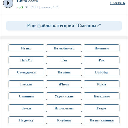
Chita ceeta
СКАЧАТЬ
mp3
| 305.78Kb | скачали: 133
Еще файлы категории "Смешные"
Из игр
На любимого
Именные
На SMS
Рэп
Рок
Саундтреки
На сына
DubStep
Русские
iPhone
Nokia
Смешные
Украинские
Казахские
Звуки
Из рекламы
Ретро
На дочку
Клубные
На начальника