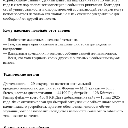
«хрюкающей» свиньёй. Данный файл был загружен на сайт 15 мая 2025
года и с тех пор пополняет коллекцию необычных рингтонов. Благодаря
своей универсальности и юмористической составляющей, эти звуки могут
использоваться не только как звонок, но и как смешное уведомление для
сообщений от друзей или коллег.
Кому идеально подойдёт этот звонок
— Любителям животных и сельской тематики.
— Тем, кто ищет оригинальные и смешные рингтоны для поднятия
настроения.
— Владельцам домашних питомцев, особенно свиней или мини-пигов.
— Всем, кто хочет удивить своих друзей и знакомых необычным звуком
вызова.
Технические детали
Длительность — 29 секунд, что является оптимальной
продолжительностью для рингтона. Формат — MP3, каналы — Joint
Stereo, частота дискретизации — 44100 Гц, битрейт — 128 Кбит/сек.
Размер файла — всего 456.9 КБ. Дата добавления на сайт — 15 мая 2025
года. Файл оптимизирован для быстрой загрузки и не займёт много места в
памяти вашего устройства, при этом обеспечивая чистое и чёткое
звучание, которое позволит насладиться всеми оттенками этого забавного
«свинского» контента.
Установка на устройство