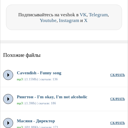
Подписывайтесь на veshok в
VK
,
Telegram
,
Youtube
,
Instagram
и
X
Похожие файлы
Cavendish - Funny song
СКАЧАТЬ
mp3
| (1.15Mb) | скачали: 136
Рингтон - I'm okay, I'm not alcoholic
СКАЧАТЬ
mp3
| (1.3Mb) | скачали: 186
Масяня - Директор
СКАЧАТЬ
mp3
| 691.88Kb | скачали: 171