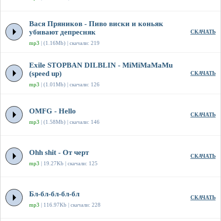
Вася Пряников - Пиво виски и коньяк
убивают депресняк
СКАЧАТЬ
mp3
| (1.16Mb) | скачали: 219
Exile STOPBAN DILBLIN - MiMiMaMaMu
(speed up)
СКАЧАТЬ
mp3
| (1.01Mb) | скачали: 126
OMFG - Hello
СКАЧАТЬ
mp3
| (1.58Mb) | скачали: 146
Ohh shit - От черт
СКАЧАТЬ
mp3
| 19.27Kb | скачали: 125
Бл-бл-бл-бл-бл
СКАЧАТЬ
mp3
| 116.97Kb | скачали: 228