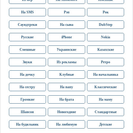
На SMS
Рэп
Рок
Саундтреки
На сына
DubStep
Русские
iPhone
Nokia
Смешные
Украинские
Казахские
Звуки
Из рекламы
Ретро
На дочку
Клубные
На начальника
На сестру
На папу
Классические
Громкие
На брата
На маму
Шансон
Новогодние
Стандартные
На будильник
На любимую
Детские