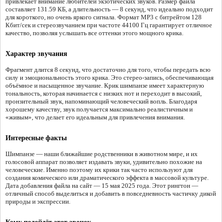
привлекает внимание любителей экзотических звуков. Размер файла
составляет 131.59 КБ, а длительность — 8 секунд, что идеально подходит
для короткого, но очень яркого сигнала. Формат MP3 с битрейтом 128
Кбит/сек и стереозвучанием при частоте 44100 Гц гарантирует отличное
качество, позволяя услышать все оттенки этого мощного крика.
Характер звучания
Фрагмент длится 8 секунд, что достаточно для того, чтобы передать всю
силу и эмоциональность этого крика. Это стерео-запись, обеспечивающая
объёмное и насыщенное звучание. Крик шимпанзе имеет характерную
тональность, которая начинается с низких нот и переходит в высокий,
пронзительный звук, напоминающий человеческий вопль. Благодаря
хорошему качеству, звук получается максимально реалистичным и
«живым», что делает его идеальным для привлечения внимания.
Интересные факты
Шимпанзе — наши ближайшие родственники в животном мире, и их
голосовой аппарат позволяет издавать звуки, удивительно похожие на
человеческие. Именно поэтому их крики так часто используют для
создания комического или драматического эффекта в массовой культуре.
Дата добавления файла на сайт — 15 мая 2025 года. Этот рингтон —
отличный способ выделиться и добавить в повседневность частичку дикой
природы и экспрессии.