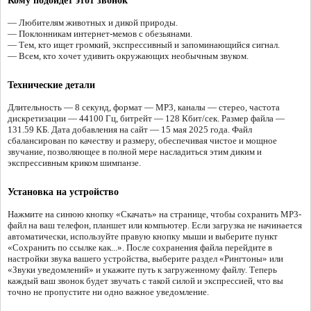
Кому подойдёт этот звонок
— Любителям животных и дикой природы.
— Поклонникам интернет-мемов с обезьянами.
— Тем, кто ищет громкий, экспрессивный и запоминающийся сигнал.
— Всем, кто хочет удивить окружающих необычным звуком.
Технические детали
Длительность — 8 секунд, формат — MP3, каналы — стерео, частота
дискретизации — 44100 Гц, битрейт — 128 Кбит/сек. Размер файла —
131.59 КБ. Дата добавления на сайт — 15 мая 2025 года. Файл
сбалансирован по качеству и размеру, обеспечивая чистое и мощное
звучание, позволяющее в полной мере насладиться этим диким и
экспрессивным криком шимпанзе.
Установка на устройство
Нажмите на синюю кнопку «Скачать» на странице, чтобы сохранить MP3-
файл на ваш телефон, планшет или компьютер. Если загрузка не начинается
автоматически, используйте правую кнопку мыши и выберите пункт
«Сохранить по ссылке как...». После сохранения файла перейдите в
настройки звука вашего устройства, выберите раздел «Рингтоны» или
«Звуки уведомлений» и укажите путь к загруженному файлу. Теперь
каждый ваш звонок будет звучать с такой силой и экспрессией, что вы
точно не пропустите ни одно важное уведомление.