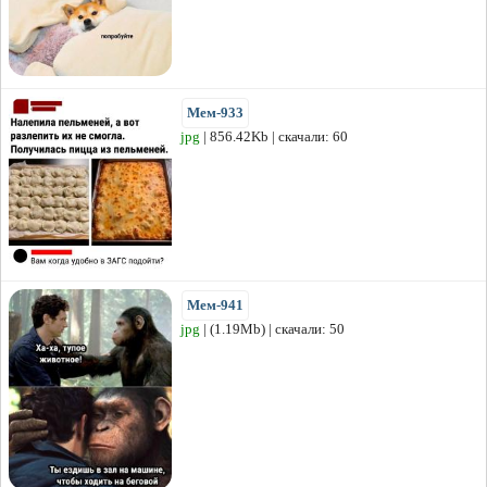
Мем-933
jpg
| 856.42Kb | скачали: 60
Мем-941
jpg
| (1.19Mb) | скачали: 50