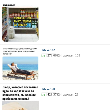
Мем-932
jpg
| 273.66Kb | скачали: 109
Мем-950
jpg
| 428.57Kb | скачали: 29