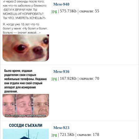
Мем-940
jpg
| 575.73Kb | скачали: 55
Мем-936
jpg
| 167.92Kb | скачали: 70
Мем-923
jpg
| 721.5Kb | скачали: 178