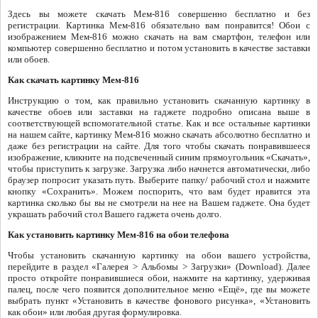
Здесь вы можете скачать Мем-816 совершенно бесплатно и без
регистрации. Картинка Мем-816 обязательно вам понравится! Обои с
изображением Мем-816 можно скачать на вам смартфон, телефон или
компьютер совершенно бесплатно и потом установить в качестве заставки
или обоев.
Как скачать картинку Мем-816
Инструкцию о том, как правильно установить скачанную картинку в
качестве обоев или заставки на гаджете подробно описана выше в
соответствующей вспомогательной статье. Как и все остальные картинки
на нашем сайте, картинку Мем-816 можно скачать абсолютно бесплатно и
даже без регистрации на сайте. Для того чтобы скачать понравившееся
изображение, кликните на подсвеченный синим прямоугольник «Скачать»,
чтобы приступить к загрузке. Загрузка либо начнется автоматически, либо
браузер попросит указать путь. Выберите папку/ рабочий стол и нажмите
кнопку «Сохранить». Можем поспорить, что вам будет нравится эта
картинка сколько бы вы не смотрели на нее на Вашем гаджете. Она будет
украшать рабочий стол Вашего гаджета очень долго.
Как установить картинку Мем-816 на обои телефона
Чтобы установить скачанную картинку на обои вашего устройства,
перейдите в раздел «Галерея > Альбомы > Загрузки» (Download). Далее
просто откройте понравившиеся обои, нажмите на картинку, удерживая
палец, после чего появится дополнительное меню «Ещё», где вы можете
выбрать пункт «Установить в качестве фонового рисунка», «Установить
как обои» или любая другая формулировка.