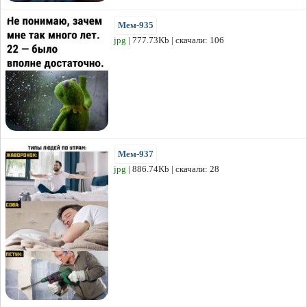
Мем-935
jpg
| 777.73Kb | скачали: 106
Мем-937
jpg
| 886.74Kb | скачали: 28