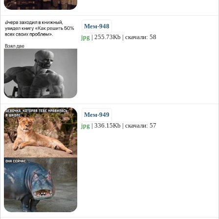
Мем-948
jpg
| 255.73Kb | скачали: 58
Мем-949
jpg
| 336.15Kb | скачали: 57