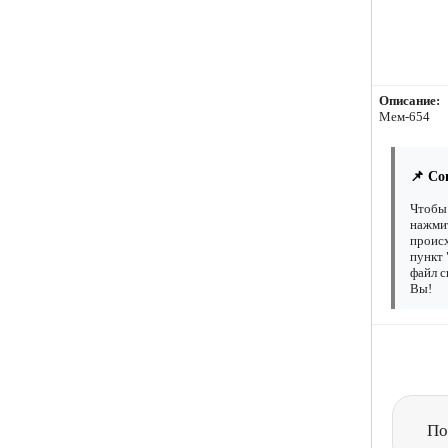
Описание:
Мем-654
📌 Со
Чтобы 
нажмит
происх
пункт 
файл с
Вы!
По