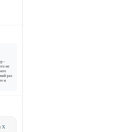
р -
его не
рите
дний раз
те и
и
X