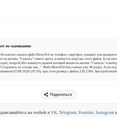
вет по скачиванию
бесплатно скачать файл Мем-654 на телефон, смартфон, планшет или компьюте
е на кнопку "Скачать" синего цвета, и начнется загрузка этого файла. Если нич
одит, попробуйте кликнуть правой кнопкой мыши на кнопке "Скачать" и выбе
"Сохранить по ссылке как...". Файл Мем-654 был скачан уже 48 раз(а). А после
качивали 02.08.2026 (20:30), при этом размер у файла 226.21Kb. Быстрей качай
Поделиться
дписывайтесь на veshok в
VK
,
Telegram
,
Youtube
,
Instagram