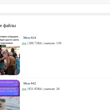
е файлы
Мем-924
jpg
| 286.72Kb | скачали: 159
Мем-942
jpg
| 851.95Kb | скачали: 26