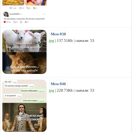
Мем-938
jpg
| 137.51Kb | скачали: 53
Мем-946
jpg
| 228.73Kb | скачали: 53