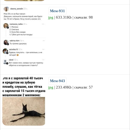
Мем-931
jpg
| 633.31Kb | скачали: 98
Мем-943
jpg
| 233.49Kb | скачали: 57