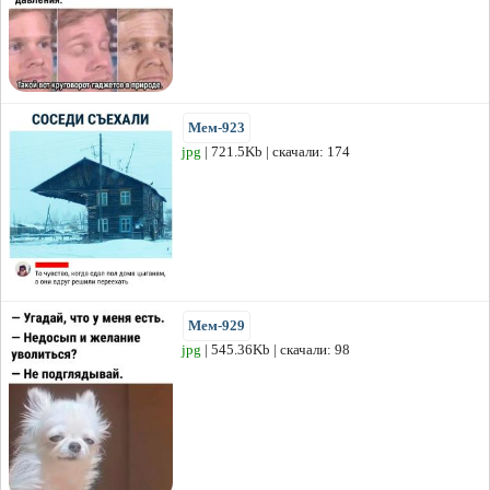
Мем-923
jpg
| 721.5Kb | скачали: 174
Мем-929
jpg
| 545.36Kb | скачали: 98