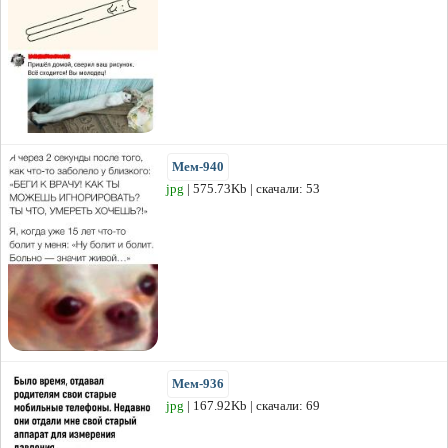
Мем-940
jpg
| 575.73Kb | скачали: 53
Мем-936
jpg
| 167.92Kb | скачали: 69