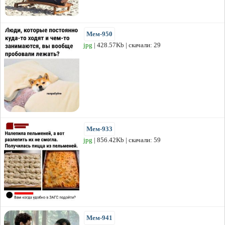
Мем-950
jpg
| 428.57Kb | скачали: 29
Мем-933
jpg
| 856.42Kb | скачали: 59
Мем-941