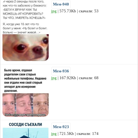
Мем-940
jpg
| 575.73Kb | скачали: 53
Мем-936
jpg
| 167.92Kb | скачали: 68
Мем-923
jpg
| 721.5Kb | скачали: 174