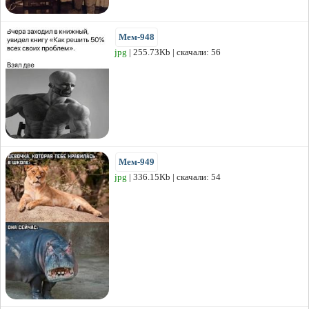
Мем-948
jpg
| 255.73Kb | скачали: 56
Мем-949
jpg
| 336.15Kb | скачали: 54