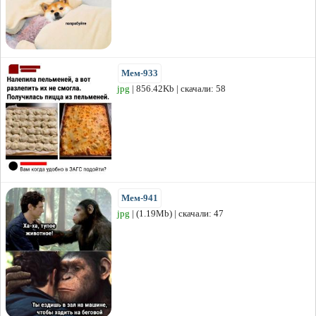
Мем-933
jpg
| 856.42Kb | скачали: 58
Мем-941
jpg
| (1.19Mb) | скачали: 47