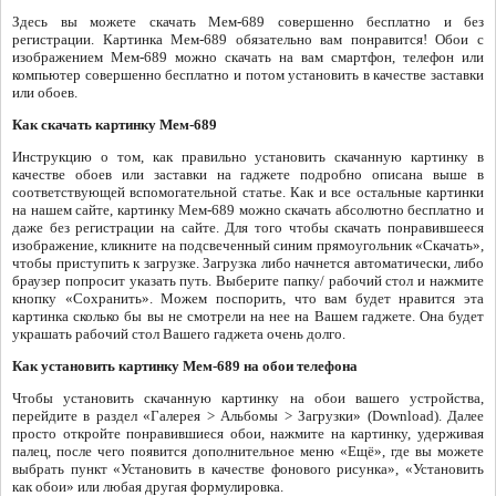
Здесь вы можете скачать Мем-689 совершенно бесплатно и без
регистрации. Картинка Мем-689 обязательно вам понравится! Обои с
изображением Мем-689 можно скачать на вам смартфон, телефон или
компьютер совершенно бесплатно и потом установить в качестве заставки
или обоев.
Как скачать картинку Мем-689
Инструкцию о том, как правильно установить скачанную картинку в
качестве обоев или заставки на гаджете подробно описана выше в
соответствующей вспомогательной статье. Как и все остальные картинки
на нашем сайте, картинку Мем-689 можно скачать абсолютно бесплатно и
даже без регистрации на сайте. Для того чтобы скачать понравившееся
изображение, кликните на подсвеченный синим прямоугольник «Скачать»,
чтобы приступить к загрузке. Загрузка либо начнется автоматически, либо
браузер попросит указать путь. Выберите папку/ рабочий стол и нажмите
кнопку «Сохранить». Можем поспорить, что вам будет нравится эта
картинка сколько бы вы не смотрели на нее на Вашем гаджете. Она будет
украшать рабочий стол Вашего гаджета очень долго.
Как установить картинку Мем-689 на обои телефона
Чтобы установить скачанную картинку на обои вашего устройства,
перейдите в раздел «Галерея > Альбомы > Загрузки» (Download). Далее
просто откройте понравившиеся обои, нажмите на картинку, удерживая
палец, после чего появится дополнительное меню «Ещё», где вы можете
выбрать пункт «Установить в качестве фонового рисунка», «Установить
как обои» или любая другая формулировка.