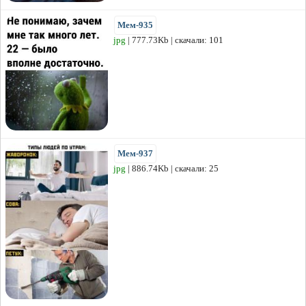
Мем-935
jpg
| 777.73Kb | скачали: 101
Мем-937
jpg
| 886.74Kb | скачали: 25